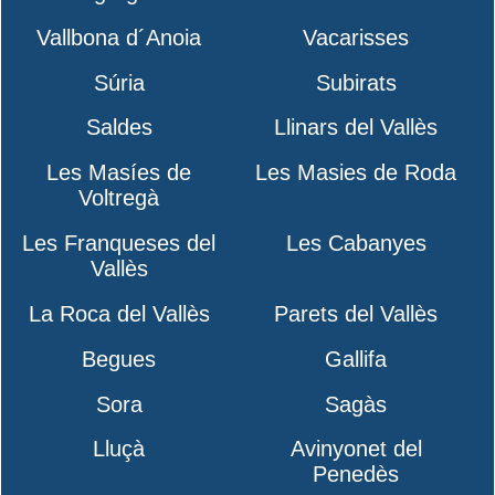
Vallbona d´Anoia
Vacarisses
Súria
Subirats
Saldes
Llinars del Vallès
Les Masíes de
Les Masies de Roda
Voltregà
Les Franqueses del
Les Cabanyes
Vallès
La Roca del Vallès
Parets del Vallès
Begues
Gallifa
Sora
Sagàs
Lluçà
Avinyonet del
Penedès