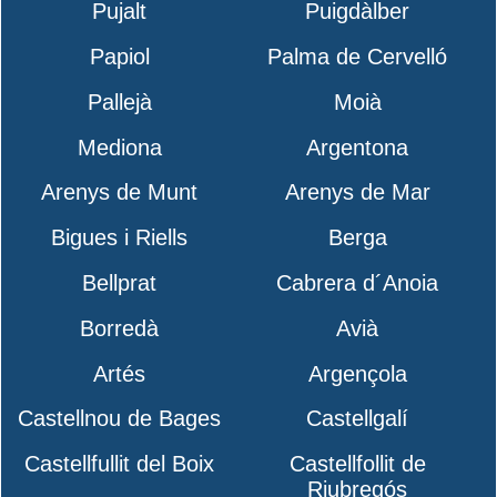
Pujalt
Puigdàlber
Papiol
Palma de Cervelló
Pallejà
Moià
Mediona
Argentona
Arenys de Munt
Arenys de Mar
Bigues i Riells
Berga
Bellprat
Cabrera d´Anoia
Borredà
Avià
Artés
Argençola
Castellnou de Bages
Castellgalí
Castellfullit del Boix
Castellfollit de
Riubregós