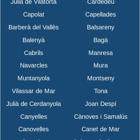
Julià de Vilatorta
Cardedeu
Capolat
Capellades
Barberà del Vallès
Balsareny
Balenyà
Bagà
Cabrils
Manresa
Navarcles
Mura
Muntanyola
Montseny
Vilassar de Mar
Tona
Julià de Cerdanyola
Joan Despí
Canyelles
Cànoves i Samalús
Canovelles
Canet de Mar