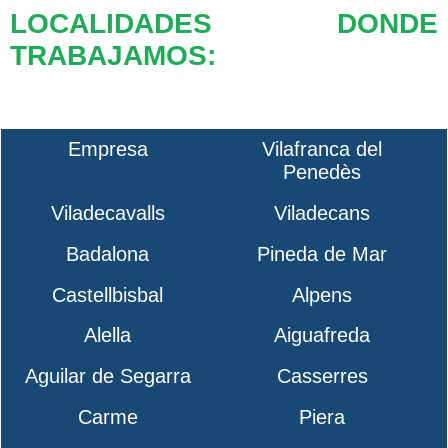
LOCALIDADES DONDE
TRABAJAMOS:
Empresa
Vilafranca del
Penedès
Viladecavalls
Viladecans
Badalona
Pineda de Mar
Castellbisbal
Alpens
Alella
Aiguafreda
Aguilar de Segarra
Casserres
Carme
Piera