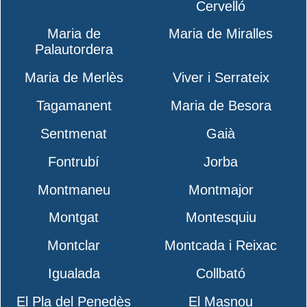
Cervelló
Maria de
Maria de Miralles
Palautordera
Maria de Merlès
Viver i Serrateix
Tagamanent
Maria de Besora
Sentmenat
Gaià
Fontrubí
Jorba
Montmaneu
Montmajor
Montgat
Montesquiu
Montclar
Montcada i Reixac
Igualada
Collbató
El Pla del Penedès
El Masnou