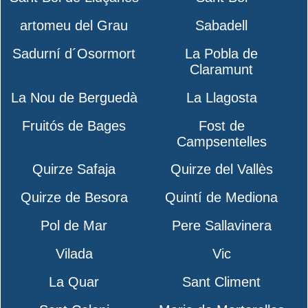
artomeu del Grau
Sabadell
Sadurní d´Osormort
La Pobla de
Claramunt
La Nou de Berguedà
La Llagosta
Fruitós de Bages
Fost de
Campsentelles
Quirze Safaja
Quirze del Vallès
Quirze de Besora
Quintí de Mediona
Pol de Mar
Pere Sallavinera
Vilada
Vic
La Quar
Sant Climent