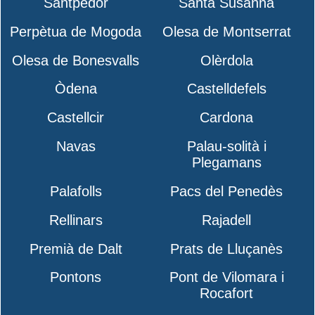
Santpedor
Santa Susanna
Perpètua de Mogoda
Olesa de Montserrat
Olesa de Bonesvalls
Olèrdola
Òdena
Castelldefels
Castellcir
Cardona
Navas
Palau-solità i
Plegamans
Palafolls
Pacs del Penedès
Rellinars
Rajadell
Premià de Dalt
Prats de Lluçanès
Pontons
Pont de Vilomara i
Rocafort