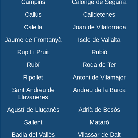
Campins
Calonge de Segarra
Callús
Calldetenes
Calella
Joan de Vilatorrada
Jaume de Frontanyà
Iscle de Vallalta
Rupit i Pruit
Rubió
Rubí
Roda de Ter
Ripollet
Antoni de Vilamajor
Sant Andreu de
Andreu de la Barca
Llavaneres
Agustí de Lluçanès
Adrià de Besòs
Sallent
Mataró
Badia del Vallès
Vilassar de Dalt