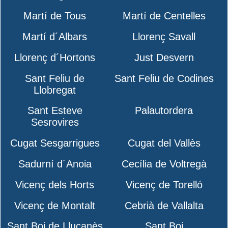
Martí de Tous
Martí de Centelles
Martí d´Albars
Llorenç Savall
Llorenç d´Hortons
Just Desvern
Sant Feliu de
Sant Feliu de Codines
Llobregat
Sant Esteve
Palautordera
Sesrovires
Cugat Sesgarrigues
Cugat del Vallès
Sadurní d´Anoia
Cecília de Voltregà
Vicenç dels Horts
Vicenç de Torelló
Vicenç de Montalt
Cebrià de Vallalta
Sant Boi de Lluçanès
Sant Boi