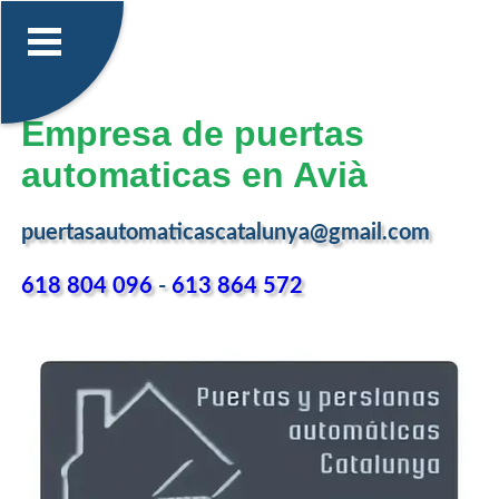
Empresa de puertas
automaticas en Avià
puertasautomaticascatalunya@gmail.com
618 804 096
-
613 864 572