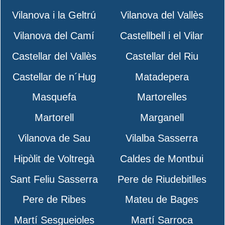
Vilanova i la Geltrú
Vilanova del Vallès
Vilanova del Camí
Castellbell i el Vilar
Castellar del Vallès
Castellar del Riu
Castellar de n´Hug
Matadepera
Masquefa
Martorelles
Martorell
Marganell
Vilanova de Sau
Vilalba Sasserra
Hipòlit de Voltregà
Caldes de Montbui
Sant Feliu Sasserra
Pere de Riudebitlles
Pere de Ribes
Mateu de Bages
Martí Sesgueioles
Martí Sarroca