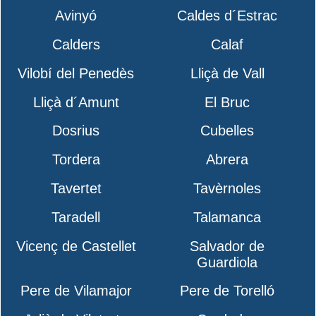
Avinyó
Caldes d´Estrac
Calders
Calaf
Vilobí del Penedès
Lliçà de Vall
Lliçà d´Amunt
El Bruc
Dosrius
Cubelles
Tordera
Abrera
Tavertet
Tavèrnoles
Taradell
Talamanca
Vicenç de Castellet
Salvador de
Guardiola
Pere de Vilamajor
Pere de Torelló