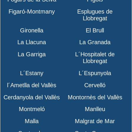
Figaró-Montmany
Esplugues de
Llobregat
Gironella
El Brull
La Llacuna
La Granada
La Garriga
L´Hospitalet de
Llobregat
L´Estany
L´Espunyola
l´Ametlla del Vallès
Cervelló
Cerdanyola del Vallès
Montornès del Vallès
Montmeló
Manlleu
Malla
Malgrat de Mar