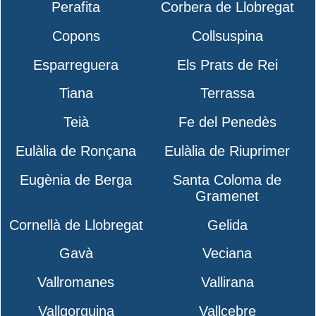
Perafita
Corbera de Llobregat
Copons
Collsuspina
Esparreguera
Els Prats de Rei
Tiana
Terrassa
Teià
Fe del Penedès
Eulàlia de Ronçana
Eulàlia de Riuprimer
Eugènia de Berga
Santa Coloma de
Gramenet
Cornellà de Llobregat
Gelida
Gavà
Veciana
Vallromanes
Vallirana
Vallgorguina
Vallcebre