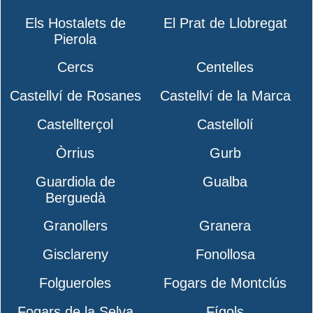
Els Hostalets de
El Prat de Llobregat
Pierola
Cercs
Centelles
Castellví de Rosanes
Castellví de la Marca
Castellterçol
Castellolí
Òrrius
Gurb
Guardiola de
Gualba
Berguedà
Granollers
Granera
Gisclareny
Fonollosa
Folgueroles
Fogars de Montclús
Fogars de la Selva
Fígols