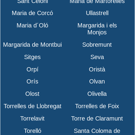
Sant Celoni
Maria de Martorelles
Maria de Corcó
Ullastrell
Maria d´Oló
Margarida i els
Monjos
Margarida de Montbui
Sobremunt
Sitges
Seva
Orpí
Oristà
Orís
Olvan
Olost
Olivella
Torrelles de Llobregat
Torrelles de Foix
Torrelavit
Torre de Claramunt
Torelló
Santa Coloma de