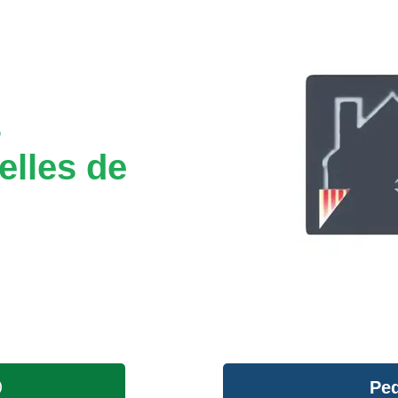
s
elles de
Ped