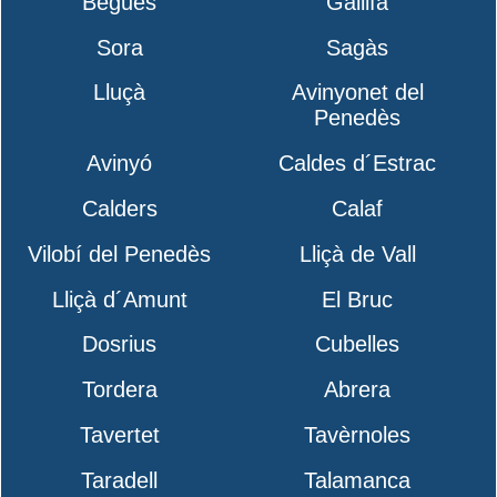
Begues
Gallifa
Sora
Sagàs
Lluçà
Avinyonet del
Penedès
Avinyó
Caldes d´Estrac
Calders
Calaf
Vilobí del Penedès
Lliçà de Vall
Lliçà d´Amunt
El Bruc
Dosrius
Cubelles
Tordera
Abrera
Tavertet
Tavèrnoles
Taradell
Talamanca