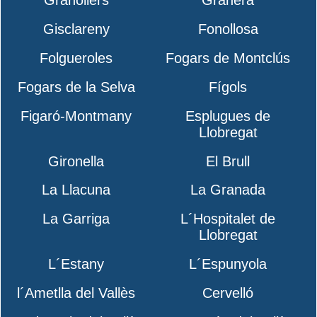
Granollers
Granera
Gisclareny
Fonollosa
Folgueroles
Fogars de Montclús
Fogars de la Selva
Fígols
Figaró-Montmany
Esplugues de
Llobregat
Gironella
El Brull
La Llacuna
La Granada
La Garriga
L´Hospitalet de
Llobregat
L´Estany
L´Espunyola
l´Ametlla del Vallès
Cervelló