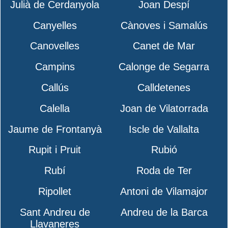
Julià de Cerdanyola
Joan Despí
Canyelles
Cànoves i Samalús
Canovelles
Canet de Mar
Campins
Calonge de Segarra
Callús
Calldetenes
Calella
Joan de Vilatorrada
Jaume de Frontanyà
Iscle de Vallalta
Rupit i Pruit
Rubió
Rubí
Roda de Ter
Ripollet
Antoni de Vilamajor
Sant Andreu de
Andreu de la Barca
Llavaneres