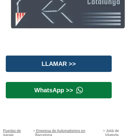
LLAMAR >>
WhatsApp >>
Puertas de
Empresa de Automatismos en
Julià de
garaje
Barcelona
Vilatorta