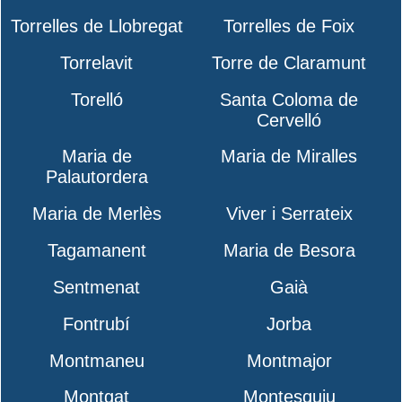
Torrelles de Llobregat
Torrelles de Foix
Torrelavit
Torre de Claramunt
Torelló
Santa Coloma de
Cervelló
Maria de
Maria de Miralles
Palautordera
Maria de Merlès
Viver i Serrateix
Tagamanent
Maria de Besora
Sentmenat
Gaià
Fontrubí
Jorba
Montmaneu
Montmajor
Montgat
Montesquiu