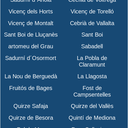
Vicenç dels Horts
Vicenç de Torelló
Vicenç de Montalt
Cebrià de Vallalta
Sant Boi de Lluçanès
Sant Boi
artomeu del Grau
Sabadell
Sadurní d´Osormort
La Pobla de
Claramunt
La Nou de Berguedà
La Llagosta
Fruitós de Bages
Fost de
Campsentelles
Quirze Safaja
Quirze del Vallès
Quirze de Besora
Quintí de Mediona