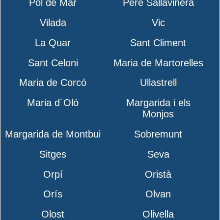
Pol de Mar
Pere Sallavinera
Vilada
Vic
La Quar
Sant Climent
Sant Celoni
Maria de Martorelles
Maria de Corcó
Ullastrell
Maria d´Oló
Margarida i els
Monjos
Margarida de Montbui
Sobremunt
Sitges
Seva
Orpí
Oristà
Orís
Olvan
Olost
Olivella