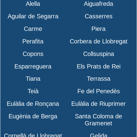
Alella
Aiguafreda
Aguilar de Segarra
Casserres
Carme
Piera
Perafita
Corbera de Llobregat
Copons
Collsuspina
Esparreguera
Els Prats de Rei
Tiana
Terrassa
Teià
Fe del Penedès
Eulàlia de Ronçana
Eulàlia de Riuprimer
Eugènia de Berga
Santa Coloma de
Gramenet
Cornellà de Llobregat
Gelida