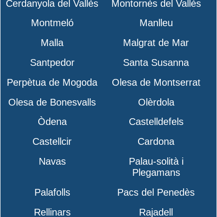
Cerdanyola del Vallès
Montornès del Vallès
Montmeló
Manlleu
Malla
Malgrat de Mar
Santpedor
Santa Susanna
Perpètua de Mogoda
Olesa de Montserrat
Olesa de Bonesvalls
Olèrdola
Òdena
Castelldefels
Castellcir
Cardona
Navas
Palau-solità i
Plegamans
Palafolls
Pacs del Penedès
Rellinars
Rajadell