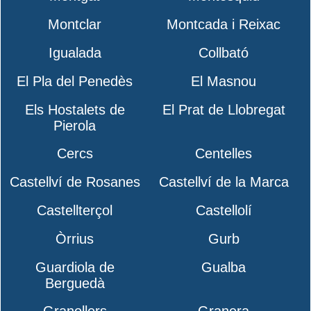
Montclar
Montcada i Reixac
Igualada
Collbató
El Pla del Penedès
El Masnou
Els Hostalets de
El Prat de Llobregat
Pierola
Cercs
Centelles
Castellví de Rosanes
Castellví de la Marca
Castellterçol
Castellolí
Òrrius
Gurb
Guardiola de
Gualba
Berguedà