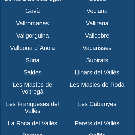
Gavà
Veciana
Vallromanes
Vallirana
Vallgorguina
Vallcebre
Vallbona d´Anoia
Vacarisses
Súria
Subirats
Saldes
Llinars del Vallès
Les Masíes de
Les Masies de Roda
Voltregà
Les Franqueses del
Les Cabanyes
Vallès
La Roca del Vallès
Parets del Vallès