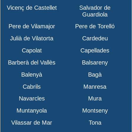
Vicenç de Castellet
Salvador de
Guardiola
Pere de Vilamajor
Pere de Torelló
Julià de Vilatorta
Cardedeu
Capolat
Capellades
Barberà del Vallès
Balsareny
Balenyà
Bagà
Cabrils
Manresa
Navarcles
Mura
Muntanyola
Montseny
Vilassar de Mar
Tona