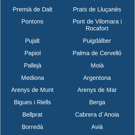
Premià de Dalt
Prats de Lluçanès
Pontons
Pont de Vilomara i
Rocafort
Pujalt
Puigdàlber
Papiol
Palma de Cervelló
Pallejà
Moià
Mediona
Argentona
Arenys de Munt
Arenys de Mar
Bigues i Riells
Berga
Bellprat
Cabrera d´Anoia
Borredà
Avià