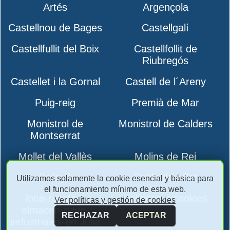
Artés
Argençola
Castellnou de Bages
Castellgalí
Castellfullit del Boix
Castellfollit de
Riubregós
Castellet i la Gornal
Castell de l´Areny
Puig-reig
Premià de Mar
Monistrol de
Monistrol de Calders
Montserrat
Mollet del Vallès
Molins de Rei
Polinyà
Pobla de Lillet
Utilizamos solamente la cookie esencial y básica para
el funcionamiento mínimo de esta web.
lona-rapidas-
Políticas y cookies
Ver políticas y gestión de cookies
almacen-nave-
RECHAZAR
ACEPTAR
industriales-en Julià