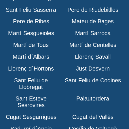
Sant Feliu Sasserra
Pere de Riudebitlles
Pere de Ribes
Mateu de Bages
Martí Sesgueioles
Martí Sarroca
Martí de Tous
Martí de Centelles
Martí d´Albars
Llorenç Savall
Llorenç d´Hortons
Just Desvern
Sant Feliu de
Sant Feliu de Codines
Llobregat
Sant Esteve
Palautordera
Sesrovires
Cugat Sesgarrigues
Cugat del Vallès
Sadurní d´Anoia
Cecília de Voltregà