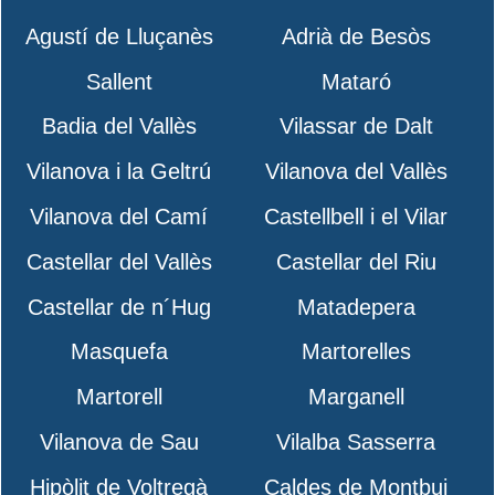
Agustí de Lluçanès
Adrià de Besòs
Sallent
Mataró
Badia del Vallès
Vilassar de Dalt
Vilanova i la Geltrú
Vilanova del Vallès
Vilanova del Camí
Castellbell i el Vilar
Castellar del Vallès
Castellar del Riu
Castellar de n´Hug
Matadepera
Masquefa
Martorelles
Martorell
Marganell
Vilanova de Sau
Vilalba Sasserra
Hipòlit de Voltregà
Caldes de Montbui