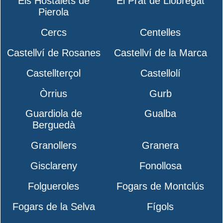
Els Hostalets de
El Prat de Llobregat
Pierola
Cercs
Centelles
Castellví de Rosanes
Castellví de la Marca
Castellterçol
Castellolí
Òrrius
Gurb
Guardiola de
Gualba
Berguedà
Granollers
Granera
Gisclareny
Fonollosa
Folgueroles
Fogars de Montclús
Fogars de la Selva
Fígols