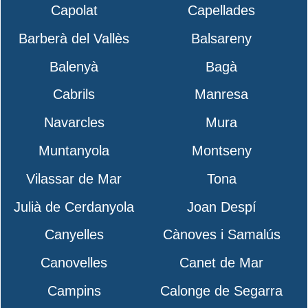
Capolat
Capellades
Barberà del Vallès
Balsareny
Balenyà
Bagà
Cabrils
Manresa
Navarcles
Mura
Muntanyola
Montseny
Vilassar de Mar
Tona
Julià de Cerdanyola
Joan Despí
Canyelles
Cànoves i Samalús
Canovelles
Canet de Mar
Campins
Calonge de Segarra