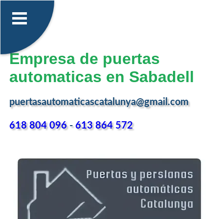
Empresa de puertas
automaticas en Sabadell
puertasautomaticascatalunya@gmail.com
618 804 096
-
613 864 572