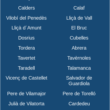
Calders
Calaf
Vilobí del Penedès
Lliçà de Vall
Lliçà d´Amunt
El Bruc
Dosrius
Cubelles
Tordera
Abrera
Tavertet
Tavèrnoles
Taradell
Talamanca
Vicenç de Castellet
Salvador de
Guardiola
Pere de Vilamajor
Pere de Torelló
Julià de Vilatorta
Cardedeu