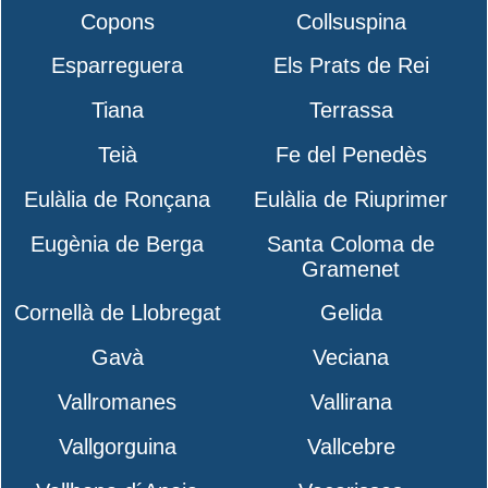
Copons
Collsuspina
Esparreguera
Els Prats de Rei
Tiana
Terrassa
Teià
Fe del Penedès
Eulàlia de Ronçana
Eulàlia de Riuprimer
Eugènia de Berga
Santa Coloma de
Gramenet
Cornellà de Llobregat
Gelida
Gavà
Veciana
Vallromanes
Vallirana
Vallgorguina
Vallcebre