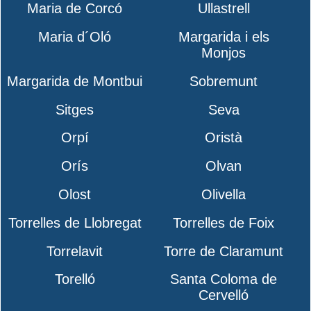
Maria de Corcó
Ullastrell
Maria d´Oló
Margarida i els
Monjos
Margarida de Montbui
Sobremunt
Sitges
Seva
Orpí
Oristà
Orís
Olvan
Olost
Olivella
Torrelles de Llobregat
Torrelles de Foix
Torrelavit
Torre de Claramunt
Torelló
Santa Coloma de
Cervelló