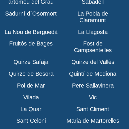
artomeu del Grau
Sabadell
Sadurní d´Osormort
La Pobla de
Claramunt
La Nou de Berguedà
La Llagosta
Fruitós de Bages
Fost de
Campsentelles
Quirze Safaja
Quirze del Vallès
Quirze de Besora
Quintí de Mediona
Pol de Mar
Pere Sallavinera
Vilada
Vic
La Quar
Sant Climent
Sant Celoni
Maria de Martorelles