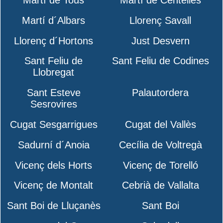
Martí d´Albars
Llorenç Savall
Llorenç d´Hortons
Just Desvern
Sant Feliu de
Sant Feliu de Codines
Llobregat
Sant Esteve
Palautordera
Sesrovires
Cugat Sesgarrigues
Cugat del Vallès
Sadurní d´Anoia
Cecília de Voltregà
Vicenç dels Horts
Vicenç de Torelló
Vicenç de Montalt
Cebrià de Vallalta
Sant Boi de Lluçanès
Sant Boi