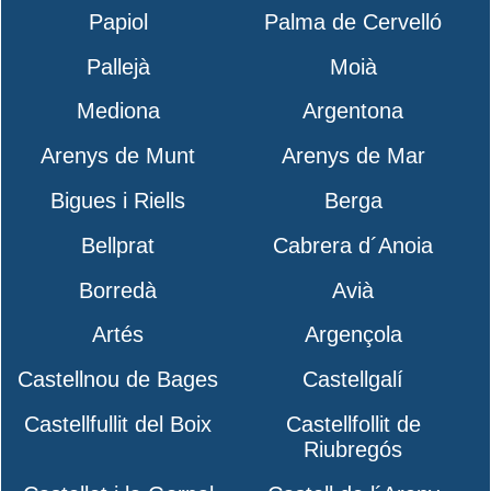
Papiol
Palma de Cervelló
Pallejà
Moià
Mediona
Argentona
Arenys de Munt
Arenys de Mar
Bigues i Riells
Berga
Bellprat
Cabrera d´Anoia
Borredà
Avià
Artés
Argençola
Castellnou de Bages
Castellgalí
Castellfullit del Boix
Castellfollit de
Riubregós