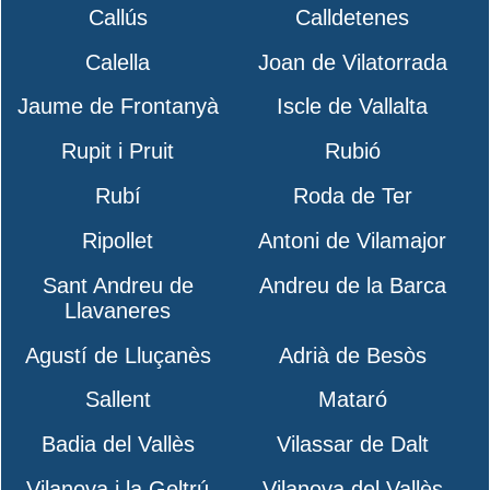
Callús
Calldetenes
Calella
Joan de Vilatorrada
Jaume de Frontanyà
Iscle de Vallalta
Rupit i Pruit
Rubió
Rubí
Roda de Ter
Ripollet
Antoni de Vilamajor
Sant Andreu de
Andreu de la Barca
Llavaneres
Agustí de Lluçanès
Adrià de Besòs
Sallent
Mataró
Badia del Vallès
Vilassar de Dalt
Vilanova i la Geltrú
Vilanova del Vallès