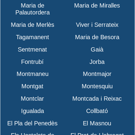
Maria de
Maria de Miralles
Palautordera
Maria de Merlès
Viver i Serrateix
Tagamanent
Maria de Besora
Sentmenat
Gaià
Fontrubí
Jorba
Montmaneu
Montmajor
Montgat
Montesquiu
Montclar
Montcada i Reixac
Igualada
Collbató
El Pla del Penedès
El Masnou