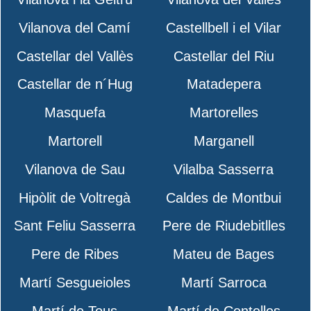
Vilanova del Camí
Castellbell i el Vilar
Castellar del Vallès
Castellar del Riu
Castellar de n´Hug
Matadepera
Masquefa
Martorelles
Martorell
Marganell
Vilanova de Sau
Vilalba Sasserra
Hipòlit de Voltregà
Caldes de Montbui
Sant Feliu Sasserra
Pere de Riudebitlles
Pere de Ribes
Mateu de Bages
Martí Sesgueioles
Martí Sarroca
Martí de Tous
Martí de Centelles