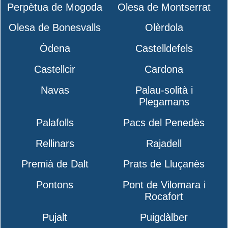
Perpètua de Mogoda
Olesa de Montserrat
Olesa de Bonesvalls
Olèrdola
Òdena
Castelldefels
Castellcir
Cardona
Navas
Palau-solità i
Plegamans
Palafolls
Pacs del Penedès
Rellinars
Rajadell
Premià de Dalt
Prats de Lluçanès
Pontons
Pont de Vilomara i
Rocafort
Pujalt
Puigdàlber