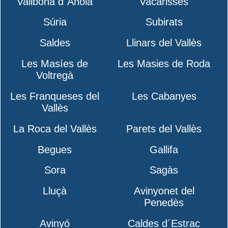
Vallbona d´Anoia
Vacarisses
Súria
Subirats
Saldes
Llinars del Vallès
Les Masíes de
Les Masies de Roda
Voltregà
Les Franqueses del
Les Cabanyes
Vallès
La Roca del Vallès
Parets del Vallès
Begues
Gallifa
Sora
Sagàs
Lluçà
Avinyonet del
Penedès
Avinyó
Caldes d´Estrac