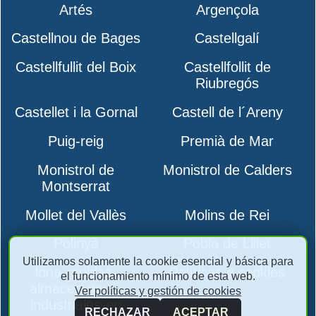
Artés
Argençola
Castellnou de Bages
Castellgalí
Castellfullit del Boix
Castellfollit de
Riubregós
Castellet i la Gornal
Castell de l´Areny
Puig-reig
Premià de Mar
Monistrol de
Monistrol de Calders
Montserrat
Mollet del Vallès
Molins de Rei
Polinyà
Pobla de Lillet
Utilizamos solamente la cookie esencial y básica para
lona-rapidas-
Políticas y cookies
el funcionamiento mínimo de esta web.
almacen-nave-
Ver políticas y gestión de cookies
industriales-en
RECHAZAR
ACEPTAR