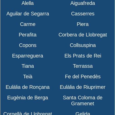
Alella
Aiguafreda
Aguilar de Segarra
Casserres
Carme
Piera
Perafita
Corbera de Llobregat
Copons
Collsuspina
Esparreguera
Els Prats de Rei
Tiana
Terrassa
Teià
Fe del Penedès
Eulàlia de Ronçana
Eulàlia de Riuprimer
Eugènia de Berga
Santa Coloma de
Gramenet
Cornellà de Llobregat
Gelida