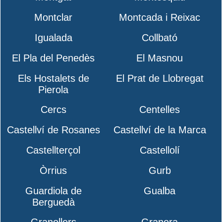
Montclar
Montcada i Reixac
Igualada
Collbató
El Pla del Penedès
El Masnou
Els Hostalets de
El Prat de Llobregat
Pierola
Cercs
Centelles
Castellví de Rosanes
Castellví de la Marca
Castellterçol
Castellolí
Òrrius
Gurb
Guardiola de
Gualba
Berguedà