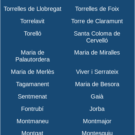
Torrelles de Llobregat
Torrelles de Foix
Torrelavit
Torre de Claramunt
Torelló
Santa Coloma de
Cervelló
Maria de
Maria de Miralles
Palautordera
Maria de Merlès
Viver i Serrateix
Tagamanent
Maria de Besora
Sentmenat
Gaià
Fontrubí
Jorba
Montmaneu
Montmajor
Montgat
Montesquiu