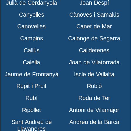
Julià de Cerdanyola
Joan Despí
Canyelles
Cànoves i Samalús
Canovelles
Canet de Mar
Campins
Calonge de Segarra
Callús
Calldetenes
Calella
Joan de Vilatorrada
Jaume de Frontanyà
Iscle de Vallalta
Rupit i Pruit
Rubió
Rubí
Roda de Ter
Ripollet
Antoni de Vilamajor
Sant Andreu de
Andreu de la Barca
Llavaneres