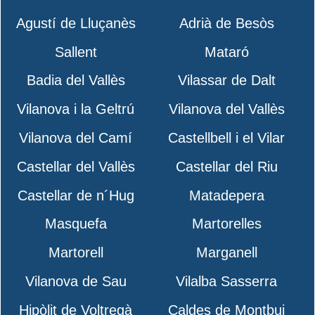
Agustí de Lluçanès
Adrià de Besòs
Sallent
Mataró
Badia del Vallès
Vilassar de Dalt
Vilanova i la Geltrú
Vilanova del Vallès
Vilanova del Camí
Castellbell i el Vilar
Castellar del Vallès
Castellar del Riu
Castellar de n´Hug
Matadepera
Masquefa
Martorelles
Martorell
Marganell
Vilanova de Sau
Vilalba Sasserra
Hipòlit de Voltregà
Caldes de Montbui