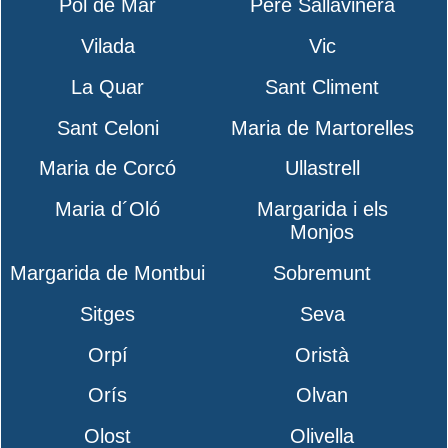
Pol de Mar
Pere Sallavinera
Vilada
Vic
La Quar
Sant Climent
Sant Celoni
Maria de Martorelles
Maria de Corcó
Ullastrell
Maria d´Oló
Margarida i els
Monjos
Margarida de Montbui
Sobremunt
Sitges
Seva
Orpí
Oristà
Orís
Olvan
Olost
Olivella