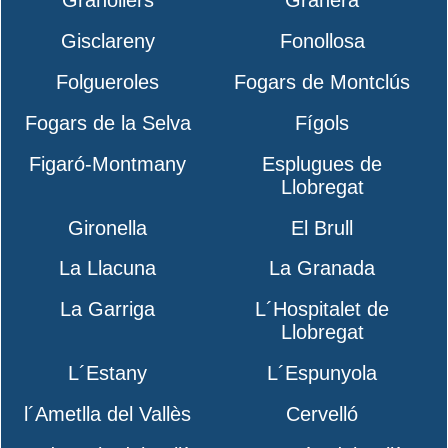
Granollers
Granera
Gisclareny
Fonollosa
Folgueroles
Fogars de Montclús
Fogars de la Selva
Fígols
Figaró-Montmany
Esplugues de
Llobregat
Gironella
El Brull
La Llacuna
La Granada
La Garriga
L´Hospitalet de
Llobregat
L´Estany
L´Espunyola
l´Ametlla del Vallès
Cervelló