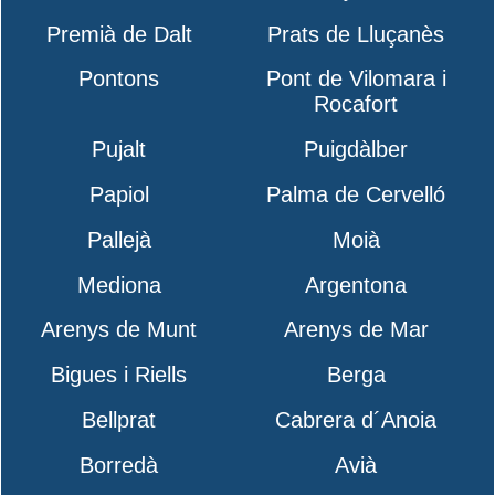
Premià de Dalt
Prats de Lluçanès
Pontons
Pont de Vilomara i
Rocafort
Pujalt
Puigdàlber
Papiol
Palma de Cervelló
Pallejà
Moià
Mediona
Argentona
Arenys de Munt
Arenys de Mar
Bigues i Riells
Berga
Bellprat
Cabrera d´Anoia
Borredà
Avià