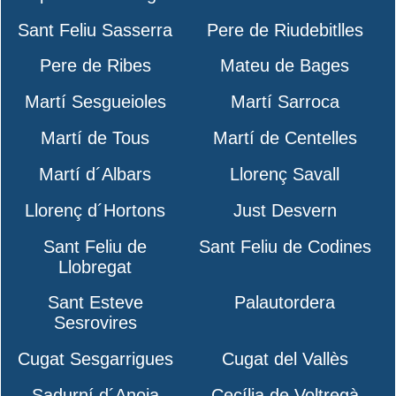
Sant Feliu Sasserra
Pere de Riudebitlles
Pere de Ribes
Mateu de Bages
Martí Sesgueioles
Martí Sarroca
Martí de Tous
Martí de Centelles
Martí d´Albars
Llorenç Savall
Llorenç d´Hortons
Just Desvern
Sant Feliu de
Sant Feliu de Codines
Llobregat
Sant Esteve
Palautordera
Sesrovires
Cugat Sesgarrigues
Cugat del Vallès
Sadurní d´Anoia
Cecília de Voltregà