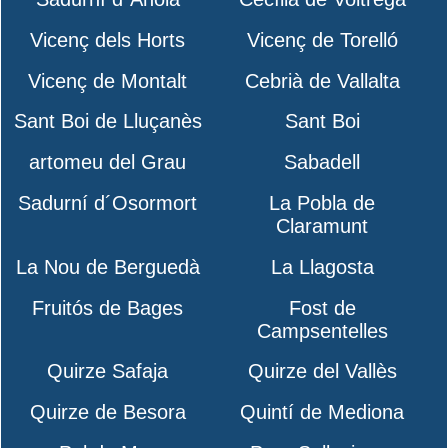
Vicenç dels Horts
Vicenç de Torelló
Vicenç de Montalt
Cebrià de Vallalta
Sant Boi de Lluçanès
Sant Boi
artomeu del Grau
Sabadell
Sadurní d´Osormort
La Pobla de
Claramunt
La Nou de Berguedà
La Llagosta
Fruitós de Bages
Fost de
Campsentelles
Quirze Safaja
Quirze del Vallès
Quirze de Besora
Quintí de Mediona