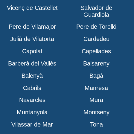
Vicenç de Castellet
Salvador de
Guardiola
Pere de Vilamajor
Pere de Torelló
Julià de Vilatorta
Cardedeu
Capolat
Capellades
Barberà del Vallès
Balsareny
Balenyà
Bagà
Cabrils
Manresa
Navarcles
Mura
Muntanyola
Montseny
Vilassar de Mar
Tona