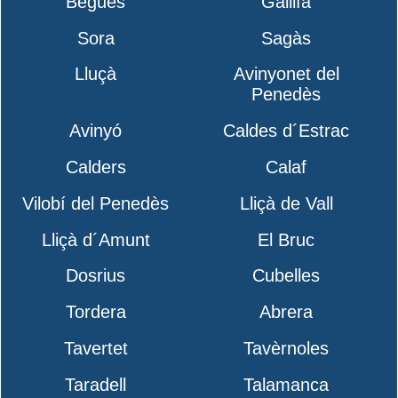
Begues
Gallifa
Sora
Sagàs
Lluçà
Avinyonet del
Penedès
Avinyó
Caldes d´Estrac
Calders
Calaf
Vilobí del Penedès
Lliçà de Vall
Lliçà d´Amunt
El Bruc
Dosrius
Cubelles
Tordera
Abrera
Tavertet
Tavèrnoles
Taradell
Talamanca