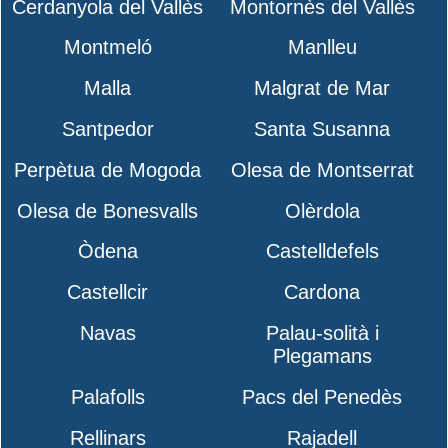
Cerdanyola del Vallès
Montornès del Vallès
Montmeló
Manlleu
Malla
Malgrat de Mar
Santpedor
Santa Susanna
Perpètua de Mogoda
Olesa de Montserrat
Olesa de Bonesvalls
Olèrdola
Òdena
Castelldefels
Castellcir
Cardona
Navas
Palau-solità i
Plegamans
Palafolls
Pacs del Penedès
Rellinars
Rajadell