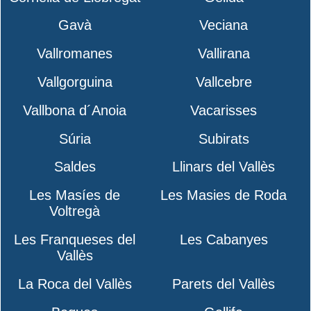
Gavà
Veciana
Vallromanes
Vallirana
Vallgorguina
Vallcebre
Vallbona d´Anoia
Vacarisses
Súria
Subirats
Saldes
Llinars del Vallès
Les Masíes de
Les Masies de Roda
Voltregà
Les Franqueses del
Les Cabanyes
Vallès
La Roca del Vallès
Parets del Vallès