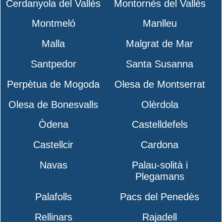
Cerdanyola del Vallès
Montornès del Vallès
Montmeló
Manlleu
Malla
Malgrat de Mar
Santpedor
Santa Susanna
Perpètua de Mogoda
Olesa de Montserrat
Olesa de Bonesvalls
Olèrdola
Òdena
Castelldefels
Castellcir
Cardona
Navas
Palau-solità i
Plegamans
Palafolls
Pacs del Penedès
Rellinars
Rajadell