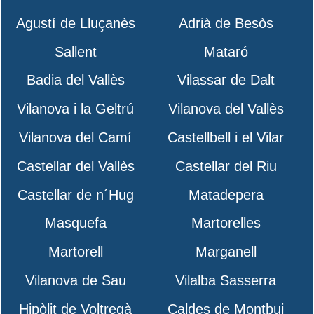
Agustí de Lluçanès
Adrià de Besòs
Sallent
Mataró
Badia del Vallès
Vilassar de Dalt
Vilanova i la Geltrú
Vilanova del Vallès
Vilanova del Camí
Castellbell i el Vilar
Castellar del Vallès
Castellar del Riu
Castellar de n´Hug
Matadepera
Masquefa
Martorelles
Martorell
Marganell
Vilanova de Sau
Vilalba Sasserra
Hipòlit de Voltregà
Caldes de Montbui