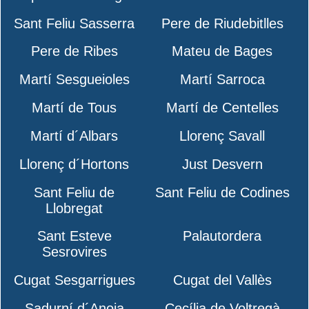
Sant Feliu Sasserra
Pere de Riudebitlles
Pere de Ribes
Mateu de Bages
Martí Sesgueioles
Martí Sarroca
Martí de Tous
Martí de Centelles
Martí d´Albars
Llorenç Savall
Llorenç d´Hortons
Just Desvern
Sant Feliu de
Sant Feliu de Codines
Llobregat
Sant Esteve
Palautordera
Sesrovires
Cugat Sesgarrigues
Cugat del Vallès
Sadurní d´Anoia
Cecília de Voltregà