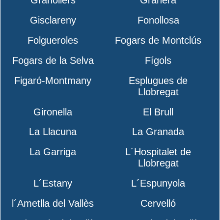
Granollers
Granera
Gisclareny
Fonollosa
Folgueroles
Fogars de Montclús
Fogars de la Selva
Fígols
Figaró-Montmany
Esplugues de
Llobregat
Gironella
El Brull
La Llacuna
La Granada
La Garriga
L´Hospitalet de
Llobregat
L´Estany
L´Espunyola
l´Ametlla del Vallès
Cervelló