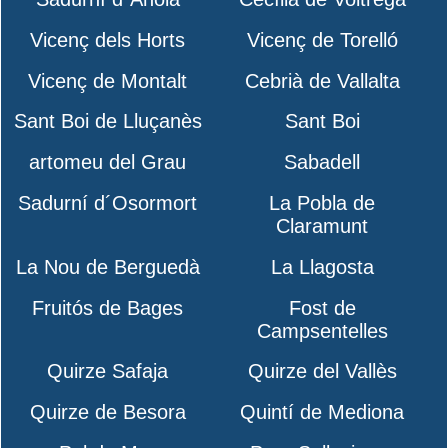
Vicenç dels Horts
Vicenç de Torelló
Vicenç de Montalt
Cebrià de Vallalta
Sant Boi de Lluçanès
Sant Boi
artomeu del Grau
Sabadell
Sadurní d´Osormort
La Pobla de
Claramunt
La Nou de Berguedà
La Llagosta
Fruitós de Bages
Fost de
Campsentelles
Quirze Safaja
Quirze del Vallès
Quirze de Besora
Quintí de Mediona