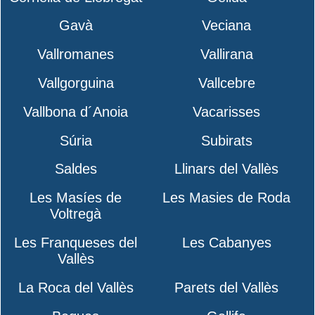
Gavà
Veciana
Vallromanes
Vallirana
Vallgorguina
Vallcebre
Vallbona d´Anoia
Vacarisses
Súria
Subirats
Saldes
Llinars del Vallès
Les Masíes de
Les Masies de Roda
Voltregà
Les Franqueses del
Les Cabanyes
Vallès
La Roca del Vallès
Parets del Vallès