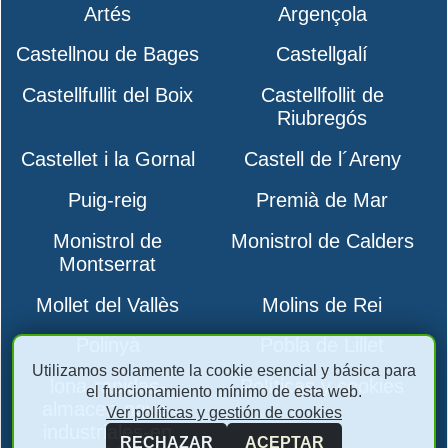
Artés
Argençola
Castellnou de Bages
Castellgalí
Castellfullit del Boix
Castellfollit de
Riubregós
Castellet i la Gornal
Castell de l´Areny
Puig-reig
Premià de Mar
Monistrol de
Monistrol de Calders
Montserrat
Mollet del Vallès
Molins de Rei
Polinyà
Pobla de Lillet
Utilizamos solamente la cookie esencial y básica para
lona-rapidas-
Políticas y cookies
el funcionamiento mínimo de esta web.
almacen-nave-
Ver políticas y gestión de cookies
industriales-en
RECHAZAR
ACEPTAR