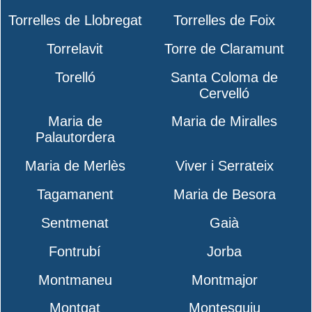
Torrelles de Llobregat
Torrelles de Foix
Torrelavit
Torre de Claramunt
Torelló
Santa Coloma de
Cervelló
Maria de
Maria de Miralles
Palautordera
Maria de Merlès
Viver i Serrateix
Tagamanent
Maria de Besora
Sentmenat
Gaià
Fontrubí
Jorba
Montmaneu
Montmajor
Montgat
Montesquiu