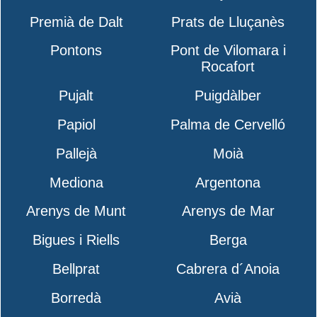
Premià de Dalt
Prats de Lluçanès
Pontons
Pont de Vilomara i
Rocafort
Pujalt
Puigdàlber
Papiol
Palma de Cervelló
Pallejà
Moià
Mediona
Argentona
Arenys de Munt
Arenys de Mar
Bigues i Riells
Berga
Bellprat
Cabrera d´Anoia
Borredà
Avià