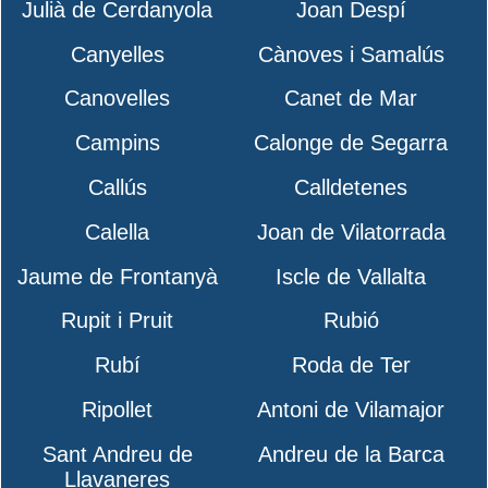
Julià de Cerdanyola
Joan Despí
Canyelles
Cànoves i Samalús
Canovelles
Canet de Mar
Campins
Calonge de Segarra
Callús
Calldetenes
Calella
Joan de Vilatorrada
Jaume de Frontanyà
Iscle de Vallalta
Rupit i Pruit
Rubió
Rubí
Roda de Ter
Ripollet
Antoni de Vilamajor
Sant Andreu de
Andreu de la Barca
Llavaneres