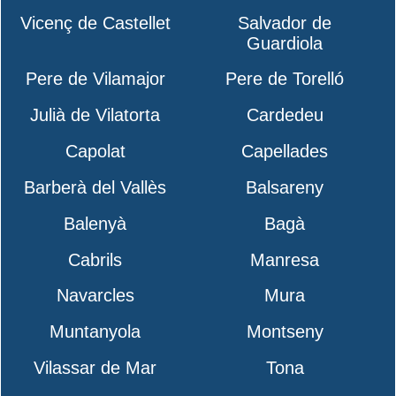
Vicenç de Castellet
Salvador de
Guardiola
Pere de Vilamajor
Pere de Torelló
Julià de Vilatorta
Cardedeu
Capolat
Capellades
Barberà del Vallès
Balsareny
Balenyà
Bagà
Cabrils
Manresa
Navarcles
Mura
Muntanyola
Montseny
Vilassar de Mar
Tona