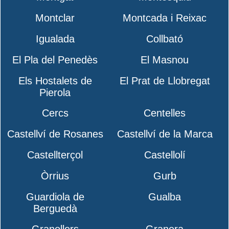
Montclar
Montcada i Reixac
Igualada
Collbató
El Pla del Penedès
El Masnou
Els Hostalets de
El Prat de Llobregat
Pierola
Cercs
Centelles
Castellví de Rosanes
Castellví de la Marca
Castellterçol
Castellolí
Òrrius
Gurb
Guardiola de
Gualba
Berguedà