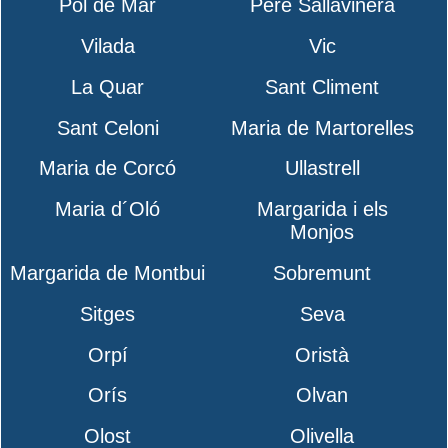
Pol de Mar
Pere Sallavinera
Vilada
Vic
La Quar
Sant Climent
Sant Celoni
Maria de Martorelles
Maria de Corcó
Ullastrell
Maria d´Oló
Margarida i els
Monjos
Margarida de Montbui
Sobremunt
Sitges
Seva
Orpí
Oristà
Orís
Olvan
Olost
Olivella