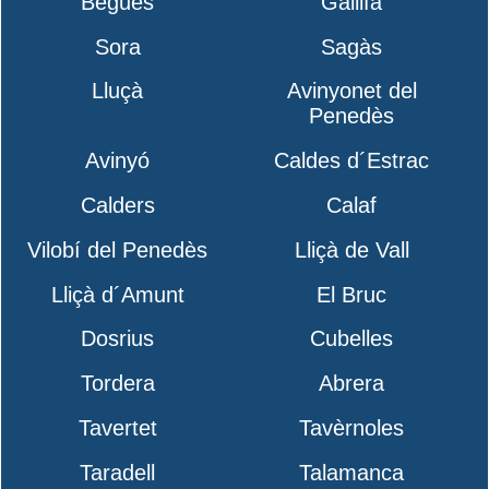
Begues
Gallifa
Sora
Sagàs
Lluçà
Avinyonet del
Penedès
Avinyó
Caldes d´Estrac
Calders
Calaf
Vilobí del Penedès
Lliçà de Vall
Lliçà d´Amunt
El Bruc
Dosrius
Cubelles
Tordera
Abrera
Tavertet
Tavèrnoles
Taradell
Talamanca