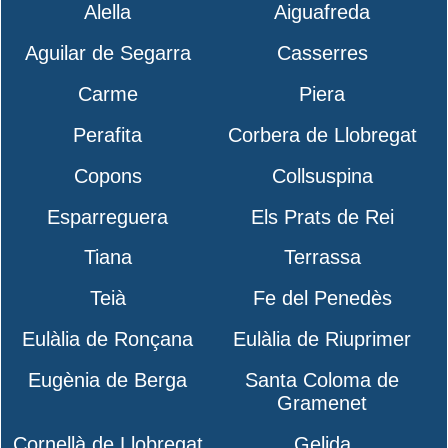
Alella
Aiguafreda
Aguilar de Segarra
Casserres
Carme
Piera
Perafita
Corbera de Llobregat
Copons
Collsuspina
Esparreguera
Els Prats de Rei
Tiana
Terrassa
Teià
Fe del Penedès
Eulàlia de Ronçana
Eulàlia de Riuprimer
Eugènia de Berga
Santa Coloma de
Gramenet
Cornellà de Llobregat
Gelida