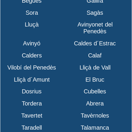
Begues
Gallifa
Sora
Sagàs
Lluçà
Avinyonet del
Penedès
Avinyó
Caldes d´Estrac
Calders
Calaf
Vilobí del Penedès
Lliçà de Vall
Lliçà d´Amunt
El Bruc
Dosrius
Cubelles
Tordera
Abrera
Tavertet
Tavèrnoles
Taradell
Talamanca