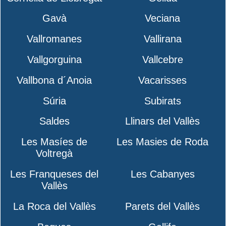
Gavà
Veciana
Vallromanes
Vallirana
Vallgorguina
Vallcebre
Vallbona d´Anoia
Vacarisses
Súria
Subirats
Saldes
Llinars del Vallès
Les Masíes de
Les Masies de Roda
Voltregà
Les Franqueses del
Les Cabanyes
Vallès
La Roca del Vallès
Parets del Vallès