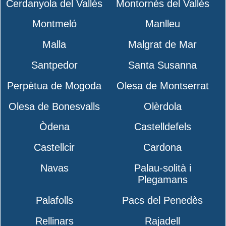
Cerdanyola del Vallès
Montornès del Vallès
Montmeló
Manlleu
Malla
Malgrat de Mar
Santpedor
Santa Susanna
Perpètua de Mogoda
Olesa de Montserrat
Olesa de Bonesvalls
Olèrdola
Òdena
Castelldefels
Castellcir
Cardona
Navas
Palau-solità i
Plegamans
Palafolls
Pacs del Penedès
Rellinars
Rajadell