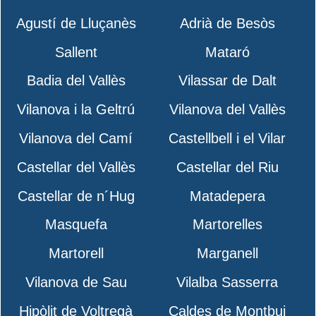
Agustí de Lluçanès
Adrià de Besòs
Sallent
Mataró
Badia del Vallès
Vilassar de Dalt
Vilanova i la Geltrú
Vilanova del Vallès
Vilanova del Camí
Castellbell i el Vilar
Castellar del Vallès
Castellar del Riu
Castellar de n´Hug
Matadepera
Masquefa
Martorelles
Martorell
Marganell
Vilanova de Sau
Vilalba Sasserra
Hipòlit de Voltregà
Caldes de Montbui