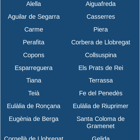
Alella
Aiguafreda
Aguilar de Segarra
Casserres
Carme
Piera
Perafita
Corbera de Llobregat
Copons
Collsuspina
Esparreguera
Els Prats de Rei
Tiana
Terrassa
Teià
Fe del Penedès
Eulàlia de Ronçana
Eulàlia de Riuprimer
Eugènia de Berga
Santa Coloma de
Gramenet
Cornellà de Llobregat
Gelida