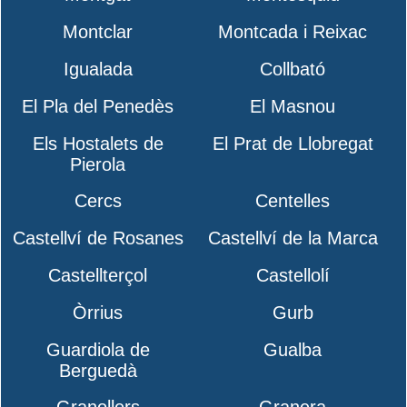
Montclar
Montcada i Reixac
Igualada
Collbató
El Pla del Penedès
El Masnou
Els Hostalets de
El Prat de Llobregat
Pierola
Cercs
Centelles
Castellví de Rosanes
Castellví de la Marca
Castellterçol
Castellolí
Òrrius
Gurb
Guardiola de
Gualba
Berguedà