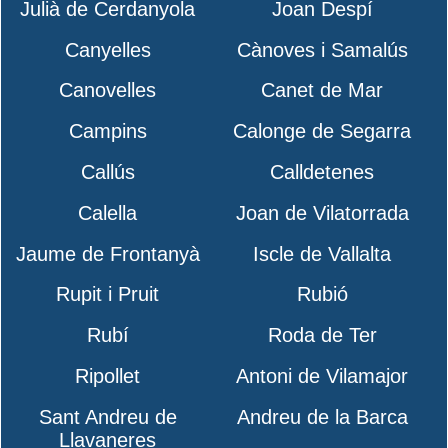
Julià de Cerdanyola
Joan Despí
Canyelles
Cànoves i Samalús
Canovelles
Canet de Mar
Campins
Calonge de Segarra
Callús
Calldetenes
Calella
Joan de Vilatorrada
Jaume de Frontanyà
Iscle de Vallalta
Rupit i Pruit
Rubió
Rubí
Roda de Ter
Ripollet
Antoni de Vilamajor
Sant Andreu de
Andreu de la Barca
Llavaneres