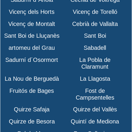
Vicenç dels Horts
Vicenç de Torelló
Vicenç de Montalt
Cebrià de Vallalta
Sant Boi de Lluçanès
Sant Boi
artomeu del Grau
Sabadell
Sadurní d´Osormort
La Pobla de
Claramunt
La Nou de Berguedà
La Llagosta
Fruitós de Bages
Fost de
Campsentelles
Quirze Safaja
Quirze del Vallès
Quirze de Besora
Quintí de Mediona