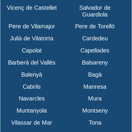
Vicenç de Castellet
Salvador de
Guardiola
Pere de Vilamajor
Pere de Torelló
Julià de Vilatorta
Cardedeu
Capolat
Capellades
Barberà del Vallès
Balsareny
Balenyà
Bagà
Cabrils
Manresa
Navarcles
Mura
Muntanyola
Montseny
Vilassar de Mar
Tona