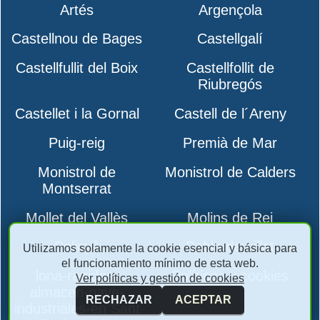
Artés
Argençola
Castellnou de Bages
Castellgalí
Castellfullit del Boix
Castellfollit de
Riubregós
Castellet i la Gornal
Castell de l´Areny
Puig-reig
Premià de Mar
Monistrol de
Monistrol de Calders
Montserrat
Mollet del Vallès
Molins de Rei
Polinyà
Pobla de Lillet
Utilizamos solamente la cookie esencial y básica para
el funcionamiento mínimo de esta web.
lona-rapidas-
Políticas y cookies
Ver políticas y gestión de cookies
almacen-nave-
RECHAZAR
ACEPTAR
industriales-en Sant