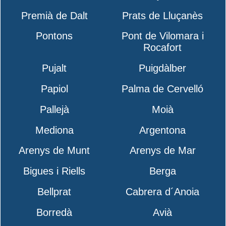
Premià de Dalt
Prats de Lluçanès
Pontons
Pont de Vilomara i
Rocafort
Pujalt
Puigdàlber
Papiol
Palma de Cervelló
Pallejà
Moià
Mediona
Argentona
Arenys de Munt
Arenys de Mar
Bigues i Riells
Berga
Bellprat
Cabrera d´Anoia
Borredà
Avià