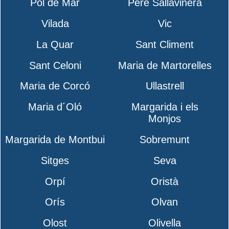
Pol de Mar
Pere Sallavinera
Vilada
Vic
La Quar
Sant Climent
Sant Celoni
Maria de Martorelles
Maria de Corcó
Ullastrell
Maria d´Oló
Margarida i els
Monjos
Margarida de Montbui
Sobremunt
Sitges
Seva
Orpí
Oristà
Orís
Olvan
Olost
Olivella