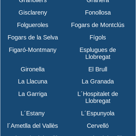
Granollers
Granera
Gisclareny
Fonollosa
Folgueroles
Fogars de Montclús
Fogars de la Selva
Fígols
Figaró-Montmany
Esplugues de
Llobregat
Gironella
El Brull
La Llacuna
La Granada
La Garriga
L´Hospitalet de
Llobregat
L´Estany
L´Espunyola
l´Ametlla del Vallès
Cervelló