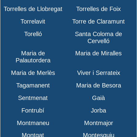
Torrelles de Llobregat
Torrelles de Foix
Torrelavit
Torre de Claramunt
Torelló
Santa Coloma de
Cervelló
Maria de
Maria de Miralles
Palautordera
Maria de Merlès
Viver i Serrateix
Tagamanent
Maria de Besora
Sentmenat
Gaià
Fontrubí
Jorba
Montmaneu
Montmajor
Montgat
Montesquiu