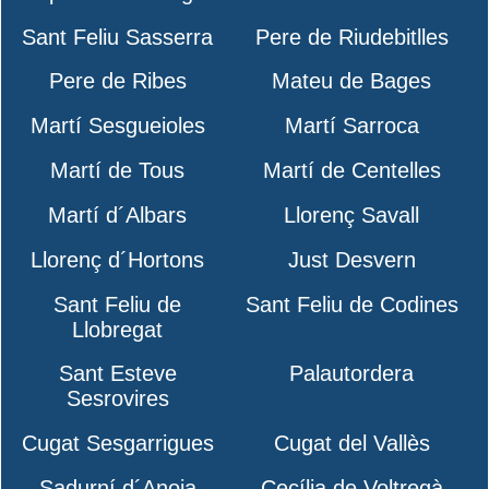
Sant Feliu Sasserra
Pere de Riudebitlles
Pere de Ribes
Mateu de Bages
Martí Sesgueioles
Martí Sarroca
Martí de Tous
Martí de Centelles
Martí d´Albars
Llorenç Savall
Llorenç d´Hortons
Just Desvern
Sant Feliu de
Sant Feliu de Codines
Llobregat
Sant Esteve
Palautordera
Sesrovires
Cugat Sesgarrigues
Cugat del Vallès
Sadurní d´Anoia
Cecília de Voltregà