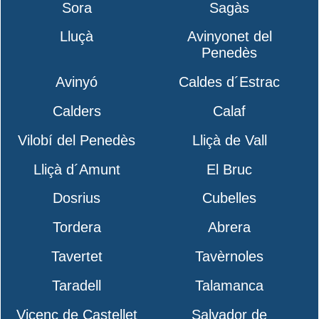
Sora
Sagàs
Lluçà
Avinyonet del
Penedès
Avinyó
Caldes d´Estrac
Calders
Calaf
Vilobí del Penedès
Lliçà de Vall
Lliçà d´Amunt
El Bruc
Dosrius
Cubelles
Tordera
Abrera
Tavertet
Tavèrnoles
Taradell
Talamanca
Vicenç de Castellet
Salvador de