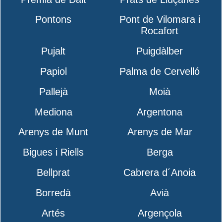
Pontons
Pont de Vilomara i
Rocafort
Pujalt
Puigdàlber
Papiol
Palma de Cervelló
Pallejà
Moià
Mediona
Argentona
Arenys de Munt
Arenys de Mar
Bigues i Riells
Berga
Bellprat
Cabrera d´Anoia
Borredà
Avià
Artés
Argençola