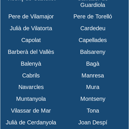
Guardiola
Pere de Vilamajor
Pere de Torelló
Julià de Vilatorta
Cardedeu
Capolat
Capellades
Barberà del Vallès
Balsareny
Balenyà
Bagà
Cabrils
Manresa
Navarcles
Mura
Muntanyola
Montseny
Vilassar de Mar
Tona
Julià de Cerdanyola
Joan Despí