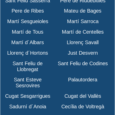
Sant Feliu Sasserra
Pere de Riudebitlles
Pere de Ribes
Mateu de Bages
Martí Sesgueioles
Martí Sarroca
Martí de Tous
Martí de Centelles
Martí d´Albars
Llorenç Savall
Llorenç d´Hortons
Just Desvern
Sant Feliu de
Sant Feliu de Codines
Llobregat
Sant Esteve
Palautordera
Sesrovires
Cugat Sesgarrigues
Cugat del Vallès
Sadurní d´Anoia
Cecília de Voltregà