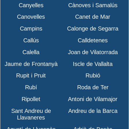
Canyelles
Cànoves i Samalús
Canovelles
Canet de Mar
Campins
Calonge de Segarra
Callús
Calldetenes
Calella
Joan de Vilatorrada
Jaume de Frontanyà
Iscle de Vallalta
Rupit i Pruit
Rubió
Rubí
Roda de Ter
Ripollet
Antoni de Vilamajor
Sant Andreu de
Andreu de la Barca
Llavaneres