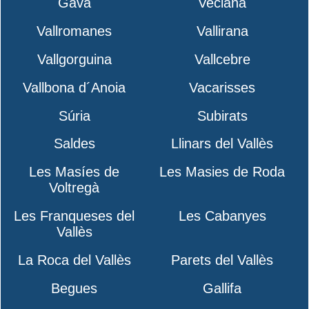
Gavà
Veciana
Vallromanes
Vallirana
Vallgorguina
Vallcebre
Vallbona d´Anoia
Vacarisses
Súria
Subirats
Saldes
Llinars del Vallès
Les Masíes de
Les Masies de Roda
Voltregà
Les Franqueses del
Les Cabanyes
Vallès
La Roca del Vallès
Parets del Vallès
Begues
Gallifa