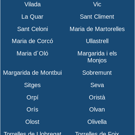
Vilada
Vic
La Quar
Sant Climent
Sant Celoni
Maria de Martorelles
Maria de Corcó
Ullastrell
Maria d´Oló
Margarida i els
Monjos
Margarida de Montbui
Sobremunt
Sitges
Seva
Orpí
Oristà
Orís
Olvan
Olost
Olivella
Torrelles de Llobregat
Torrelles de Foix