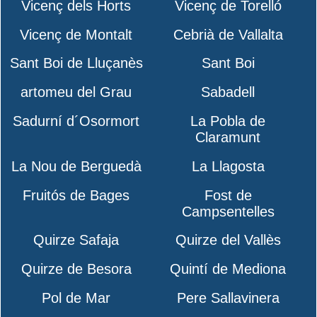
Vicenç dels Horts
Vicenç de Torelló
Vicenç de Montalt
Cebrià de Vallalta
Sant Boi de Lluçanès
Sant Boi
artomeu del Grau
Sabadell
Sadurní d´Osormort
La Pobla de
Claramunt
La Nou de Berguedà
La Llagosta
Fruitós de Bages
Fost de
Campsentelles
Quirze Safaja
Quirze del Vallès
Quirze de Besora
Quintí de Mediona
Pol de Mar
Pere Sallavinera