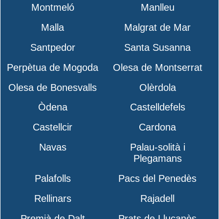
Montmeló
Manlleu
Malla
Malgrat de Mar
Santpedor
Santa Susanna
Perpètua de Mogoda
Olesa de Montserrat
Olesa de Bonesvalls
Olèrdola
Òdena
Castelldefels
Castellcir
Cardona
Navas
Palau-solità i
Plegamans
Palafolls
Pacs del Penedès
Rellinars
Rajadell
Premià de Dalt
Prats de Lluçanès