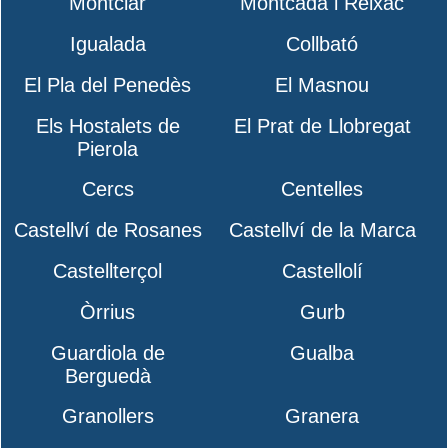
Montclar
Montcada i Reixac
Igualada
Collbató
El Pla del Penedès
El Masnou
Els Hostalets de
El Prat de Llobregat
Pierola
Cercs
Centelles
Castellví de Rosanes
Castellví de la Marca
Castellterçol
Castellolí
Òrrius
Gurb
Guardiola de
Gualba
Berguedà
Granollers
Granera