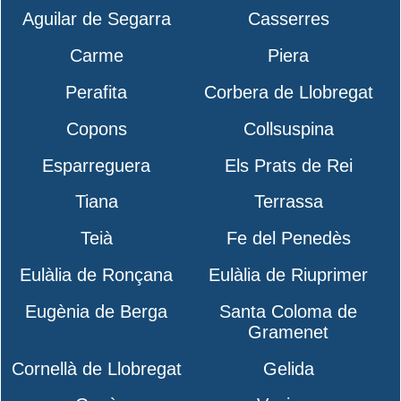
Aguilar de Segarra
Casserres
Carme
Piera
Perafita
Corbera de Llobregat
Copons
Collsuspina
Esparreguera
Els Prats de Rei
Tiana
Terrassa
Teià
Fe del Penedès
Eulàlia de Ronçana
Eulàlia de Riuprimer
Eugènia de Berga
Santa Coloma de
Gramenet
Cornellà de Llobregat
Gelida