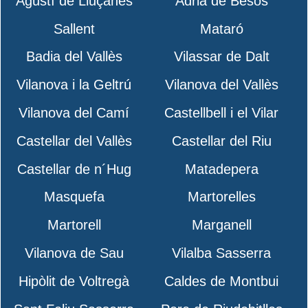
Agustí de Lluçanès
Adrià de Besòs
Sallent
Mataró
Badia del Vallès
Vilassar de Dalt
Vilanova i la Geltrú
Vilanova del Vallès
Vilanova del Camí
Castellbell i el Vilar
Castellar del Vallès
Castellar del Riu
Castellar de n´Hug
Matadepera
Masquefa
Martorelles
Martorell
Marganell
Vilanova de Sau
Vilalba Sasserra
Hipòlit de Voltregà
Caldes de Montbui