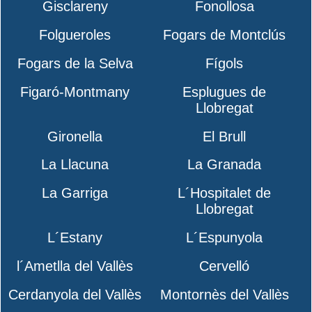
Gisclareny
Fonollosa
Folgueroles
Fogars de Montclús
Fogars de la Selva
Fígols
Figaró-Montmany
Esplugues de
Llobregat
Gironella
El Brull
La Llacuna
La Granada
La Garriga
L´Hospitalet de
Llobregat
L´Estany
L´Espunyola
l´Ametlla del Vallès
Cervelló
Cerdanyola del Vallès
Montornès del Vallès