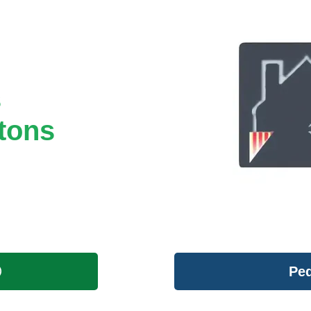
s
tons
Ped