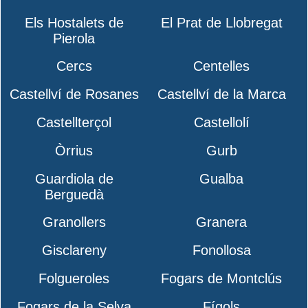
Els Hostalets de
El Prat de Llobregat
Pierola
Cercs
Centelles
Castellví de Rosanes
Castellví de la Marca
Castellterçol
Castellolí
Òrrius
Gurb
Guardiola de
Gualba
Berguedà
Granollers
Granera
Gisclareny
Fonollosa
Folgueroles
Fogars de Montclús
Fogars de la Selva
Fígols