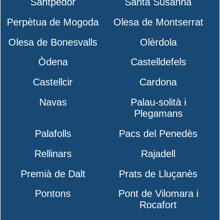
Santpedor
Santa Susanna
Perpètua de Mogoda
Olesa de Montserrat
Olesa de Bonesvalls
Olèrdola
Òdena
Castelldefels
Castellcir
Cardona
Navas
Palau-solità i
Plegamans
Palafolls
Pacs del Penedès
Rellinars
Rajadell
Premià de Dalt
Prats de Lluçanès
Pontons
Pont de Vilomara i
Rocafort