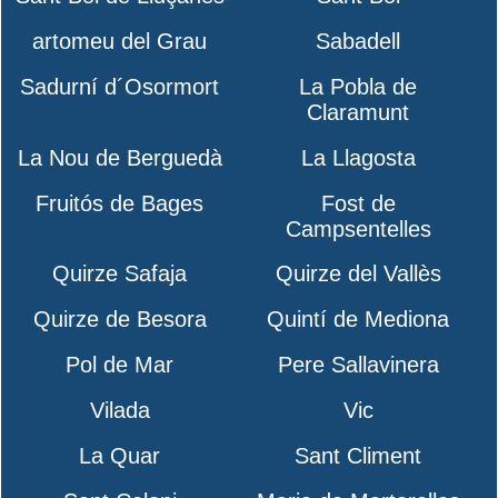
artomeu del Grau
Sabadell
Sadurní d´Osormort
La Pobla de
Claramunt
La Nou de Berguedà
La Llagosta
Fruitós de Bages
Fost de
Campsentelles
Quirze Safaja
Quirze del Vallès
Quirze de Besora
Quintí de Mediona
Pol de Mar
Pere Sallavinera
Vilada
Vic
La Quar
Sant Climent