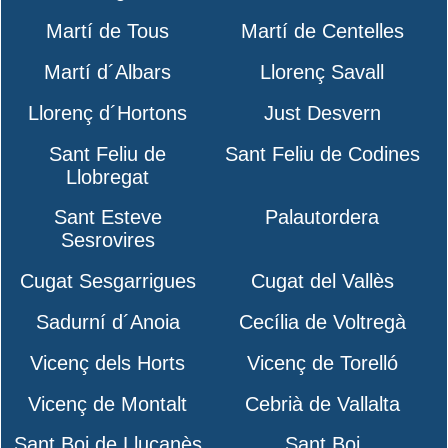
Martí de Tous
Martí de Centelles
Martí d´Albars
Llorenç Savall
Llorenç d´Hortons
Just Desvern
Sant Feliu de
Sant Feliu de Codines
Llobregat
Sant Esteve
Palautordera
Sesrovires
Cugat Sesgarrigues
Cugat del Vallès
Sadurní d´Anoia
Cecília de Voltregà
Vicenç dels Horts
Vicenç de Torelló
Vicenç de Montalt
Cebrià de Vallalta
Sant Boi de Lluçanès
Sant Boi