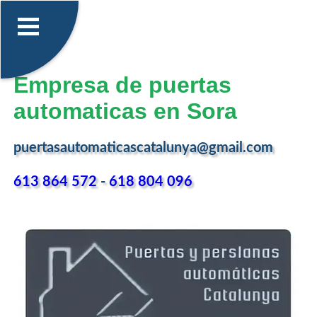
Empresa de puertas
automaticas en Sora
puertasautomaticascatalunya@gmail.com
613 864 572
-
618 804 096