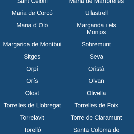
Sant Celoni
Maria de Martorelles
Maria de Corcó
Ullastrell
Maria d´Oló
Margarida i els
Monjos
Margarida de Montbui
Sobremunt
Sitges
Seva
Orpí
Oristà
Orís
Olvan
Olost
Olivella
Torrelles de Llobregat
Torrelles de Foix
Torrelavit
Torre de Claramunt
Torelló
Santa Coloma de