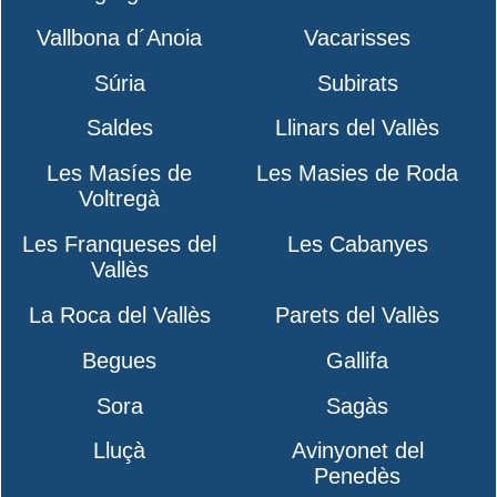
Vallbona d´Anoia
Vacarisses
Súria
Subirats
Saldes
Llinars del Vallès
Les Masíes de
Les Masies de Roda
Voltregà
Les Franqueses del
Les Cabanyes
Vallès
La Roca del Vallès
Parets del Vallès
Begues
Gallifa
Sora
Sagàs
Lluçà
Avinyonet del
Penedès