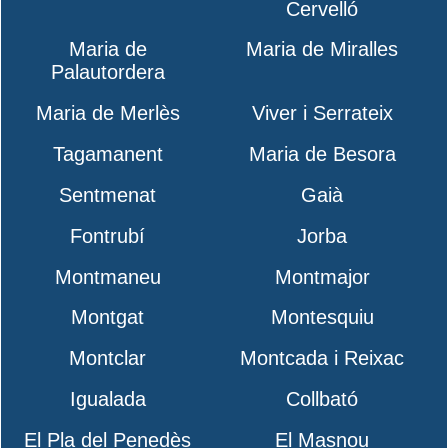
Cervelló
Maria de
Maria de Miralles
Palautordera
Maria de Merlès
Viver i Serrateix
Tagamanent
Maria de Besora
Sentmenat
Gaià
Fontrubí
Jorba
Montmaneu
Montmajor
Montgat
Montesquiu
Montclar
Montcada i Reixac
Igualada
Collbató
El Pla del Penedès
El Masnou