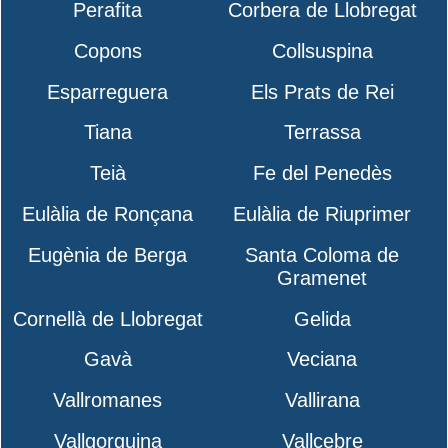
Perafita
Corbera de Llobregat
Copons
Collsuspina
Esparreguera
Els Prats de Rei
Tiana
Terrassa
Teià
Fe del Penedès
Eulàlia de Ronçana
Eulàlia de Riuprimer
Eugènia de Berga
Santa Coloma de
Gramenet
Cornellà de Llobregat
Gelida
Gavà
Veciana
Vallromanes
Vallirana
Vallgorguina
Vallcebre