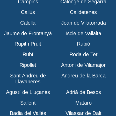
Campins
Calonge de Segarra
Callús
Calldetenes
Calella
Joan de Vilatorrada
Jaume de Frontanyà
Iscle de Vallalta
Rupit i Pruit
Rubió
Rubí
Roda de Ter
Ripollet
Antoni de Vilamajor
Sant Andreu de
Andreu de la Barca
Llavaneres
Agustí de Lluçanès
Adrià de Besòs
Sallent
Mataró
Badia del Vallès
Vilassar de Dalt