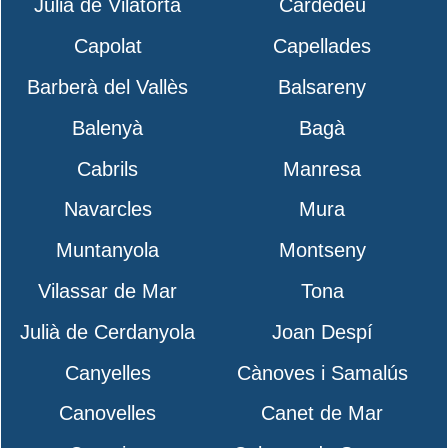
Julià de Vilatorta
Cardedeu
Capolat
Capellades
Barberà del Vallès
Balsareny
Balenyà
Bagà
Cabrils
Manresa
Navarcles
Mura
Muntanyola
Montseny
Vilassar de Mar
Tona
Julià de Cerdanyola
Joan Despí
Canyelles
Cànoves i Samalús
Canovelles
Canet de Mar