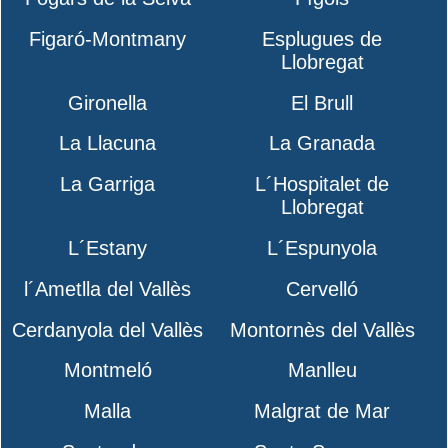
Figaró-Montmany
Esplugues de
Llobregat
Gironella
El Brull
La Llacuna
La Granada
La Garriga
L´Hospitalet de
Llobregat
L´Estany
L´Espunyola
l´Ametlla del Vallès
Cervelló
Cerdanyola del Vallès
Montornès del Vallès
Montmeló
Manlleu
Malla
Malgrat de Mar