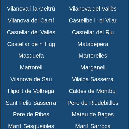
Vilanova i la Geltrú
Vilanova del Vallès
Vilanova del Camí
Castellbell i el Vilar
Castellar del Vallès
Castellar del Riu
Castellar de n´Hug
Matadepera
Masquefa
Martorelles
Martorell
Marganell
Vilanova de Sau
Vilalba Sasserra
Hipòlit de Voltregà
Caldes de Montbui
Sant Feliu Sasserra
Pere de Riudebitlles
Pere de Ribes
Mateu de Bages
Martí Sesgueioles
Martí Sarroca