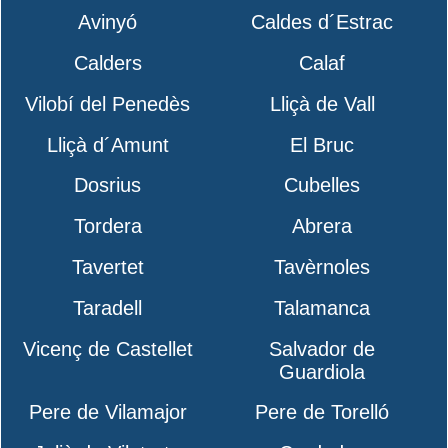
Avinyó
Caldes d´Estrac
Calders
Calaf
Vilobí del Penedès
Lliçà de Vall
Lliçà d´Amunt
El Bruc
Dosrius
Cubelles
Tordera
Abrera
Tavertet
Tavèrnoles
Taradell
Talamanca
Vicenç de Castellet
Salvador de
Guardiola
Pere de Vilamajor
Pere de Torelló