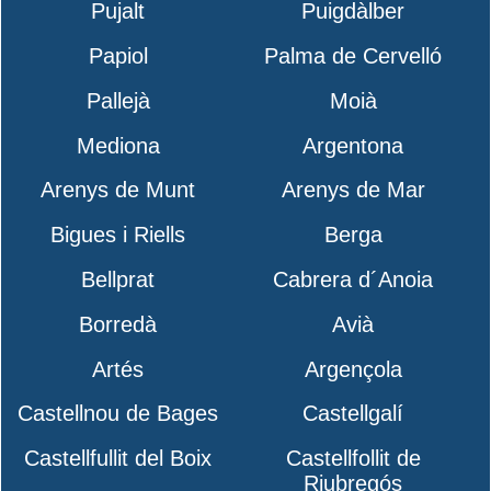
Pujalt
Puigdàlber
Papiol
Palma de Cervelló
Pallejà
Moià
Mediona
Argentona
Arenys de Munt
Arenys de Mar
Bigues i Riells
Berga
Bellprat
Cabrera d´Anoia
Borredà
Avià
Artés
Argençola
Castellnou de Bages
Castellgalí
Castellfullit del Boix
Castellfollit de
Riubregós