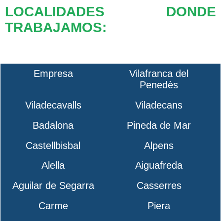
LOCALIDADES DONDE
TRABAJAMOS:
Empresa
Vilafranca del
Penedès
Viladecavalls
Viladecans
Badalona
Pineda de Mar
Castellbisbal
Alpens
Alella
Aiguafreda
Aguilar de Segarra
Casserres
Carme
Piera