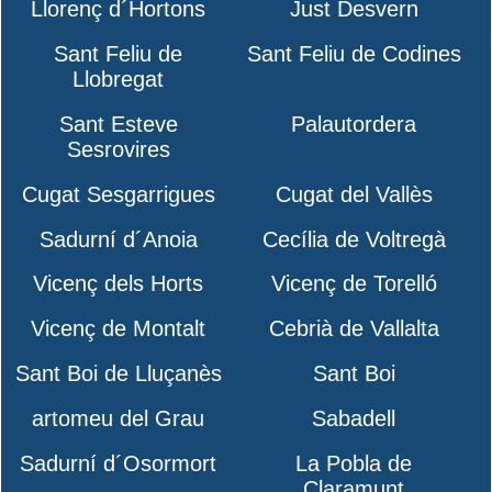
Llorenç d´Hortons
Just Desvern
Sant Feliu de
Sant Feliu de Codines
Llobregat
Sant Esteve
Palautordera
Sesrovires
Cugat Sesgarrigues
Cugat del Vallès
Sadurní d´Anoia
Cecília de Voltregà
Vicenç dels Horts
Vicenç de Torelló
Vicenç de Montalt
Cebrià de Vallalta
Sant Boi de Lluçanès
Sant Boi
artomeu del Grau
Sabadell
Sadurní d´Osormort
La Pobla de
Claramunt