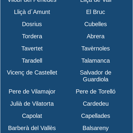
Lliçà d´Amunt
El Bruc
Dosrius
Cubelles
Tordera
Abrera
Tavertet
Tavèrnoles
Taradell
Talamanca
Vicenç de Castellet
Salvador de
Guardiola
Pere de Vilamajor
Pere de Torelló
Julià de Vilatorta
Cardedeu
Capolat
Capellades
Barberà del Vallès
Balsareny