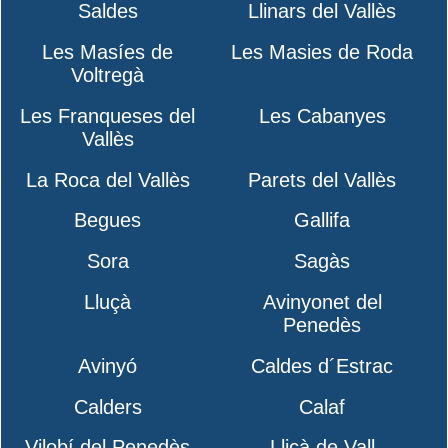
Saldes
Llinars del Vallès
Les Masíes de
Les Masies de Roda
Voltregà
Les Franqueses del
Les Cabanyes
Vallès
La Roca del Vallès
Parets del Vallès
Begues
Gallifa
Sora
Sagàs
Lluçà
Avinyonet del
Penedès
Avinyó
Caldes d´Estrac
Calders
Calaf
Vilobí del Penedès
Lliçà de Vall