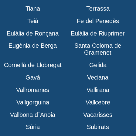
Tiana
Terrassa
Teià
Fe del Penedès
Eulàlia de Ronçana
Eulàlia de Riuprimer
Eugènia de Berga
Santa Coloma de
Gramenet
Cornellà de Llobregat
Gelida
Gavà
Veciana
Vallromanes
Vallirana
Vallgorguina
Vallcebre
Vallbona d´Anoia
Vacarisses
Súria
Subirats