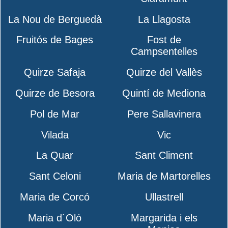
La Nou de Berguedà
La Llagosta
Fruitós de Bages
Fost de
Campsentelles
Quirze Safaja
Quirze del Vallès
Quirze de Besora
Quintí de Mediona
Pol de Mar
Pere Sallavinera
Vilada
Vic
La Quar
Sant Climent
Sant Celoni
Maria de Martorelles
Maria de Corcó
Ullastrell
Maria d´Oló
Margarida i els