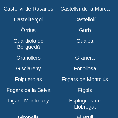
Castellví de Rosanes
Castellví de la Marca
Castellterçol
Castellolí
Òrrius
Gurb
Guardiola de
Gualba
Berguedà
Granollers
Granera
Gisclareny
Fonollosa
Folgueroles
Fogars de Montclús
Fogars de la Selva
Fígols
Figaró-Montmany
Esplugues de
Llobregat
Gironella
El Brull