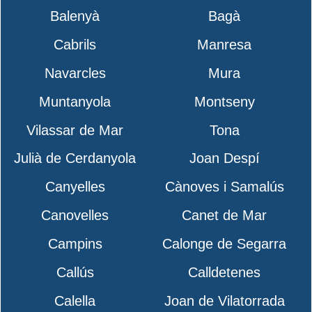
Balenyà
Bagà
Cabrils
Manresa
Navarcles
Mura
Muntanyola
Montseny
Vilassar de Mar
Tona
Julià de Cerdanyola
Joan Despí
Canyelles
Cànoves i Samalús
Canovelles
Canet de Mar
Campins
Calonge de Segarra
Callús
Calldetenes
Calella
Joan de Vilatorrada