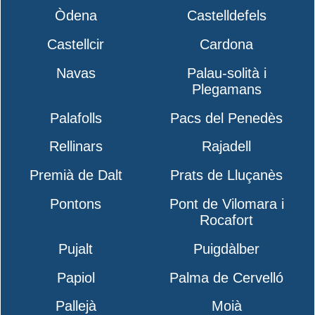
Òdena
Castelldefels
Castellcir
Cardona
Navas
Palau-solità i
Plegamans
Palafolls
Pacs del Penedès
Rellinars
Rajadell
Premià de Dalt
Prats de Lluçanès
Pontons
Pont de Vilomara i
Rocafort
Pujalt
Puigdàlber
Papiol
Palma de Cervelló
Pallejà
Moià