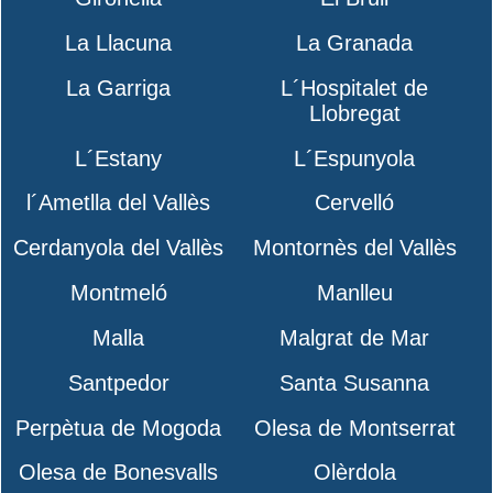
La Llacuna
La Granada
La Garriga
L´Hospitalet de
Llobregat
L´Estany
L´Espunyola
l´Ametlla del Vallès
Cervelló
Cerdanyola del Vallès
Montornès del Vallès
Montmeló
Manlleu
Malla
Malgrat de Mar
Santpedor
Santa Susanna
Perpètua de Mogoda
Olesa de Montserrat
Olesa de Bonesvalls
Olèrdola