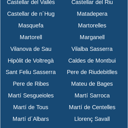
Castellar del Vallès
Castellar del Riu
Castellar de n´Hug
Matadepera
Masquefa
Martorelles
Martorell
Marganell
Vilanova de Sau
Vilalba Sasserra
Hipòlit de Voltregà
Caldes de Montbui
Sant Feliu Sasserra
Pere de Riudebitlles
Pere de Ribes
Mateu de Bages
Martí Sesgueioles
Martí Sarroca
Martí de Tous
Martí de Centelles
Martí d´Albars
Llorenç Savall