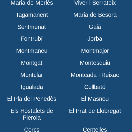
Maria de Merlès
Viver i Serrateix
Tagamanent
Maria de Besora
Sentmenat
Gaià
Fontrubí
Jorba
Montmaneu
Montmajor
Montgat
Montesquiu
Montclar
Montcada i Reixac
Igualada
Collbató
El Pla del Penedès
El Masnou
Els Hostalets de
El Prat de Llobregat
Pierola
Cercs
Centelles