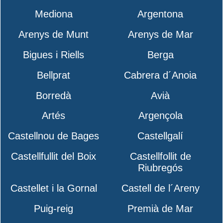
Mediona
Argentona
Arenys de Munt
Arenys de Mar
Bigues i Riells
Berga
Bellprat
Cabrera d´Anoia
Borredà
Avià
Artés
Argençola
Castellnou de Bages
Castellgalí
Castellfullit del Boix
Castellfollit de
Riubregós
Castellet i la Gornal
Castell de l´Areny
Puig-reig
Premià de Mar