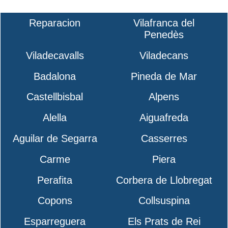
Reparacion
Vilafranca del
Penedès
Viladecavalls
Viladecans
Badalona
Pineda de Mar
Castellbisbal
Alpens
Alella
Aiguafreda
Aguilar de Segarra
Casserres
Carme
Piera
Perafita
Corbera de Llobregat
Copons
Collsuspina
Esparreguera
Els Prats de Rei