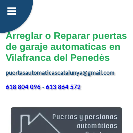
Arreglar o Reparar puertas
de garaje automaticas en
Vilafranca del Penedès
puertasautomaticascatalunya@gmail.com
618 804 096
-
613 864 572