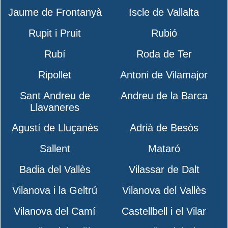
Jaume de Frontanyà
Iscle de Vallalta
Rupit i Pruit
Rubió
Rubí
Roda de Ter
Ripollet
Antoni de Vilamajor
Sant Andreu de
Andreu de la Barca
Llavaneres
Agustí de Lluçanès
Adrià de Besòs
Sallent
Mataró
Badia del Vallès
Vilassar de Dalt
Vilanova i la Geltrú
Vilanova del Vallès
Vilanova del Camí
Castellbell i el Vilar