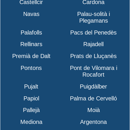
Castellcir
Cardona
Navas
Palau-solità i
Plegamans
Palafolls
Pacs del Penedès
Rellinars
Rajadell
Premià de Dalt
Prats de Lluçanès
Pontons
Pont de Vilomara i
Rocafort
Pujalt
Puigdàlber
Papiol
Palma de Cervelló
Pallejà
Moià
Mediona
Argentona