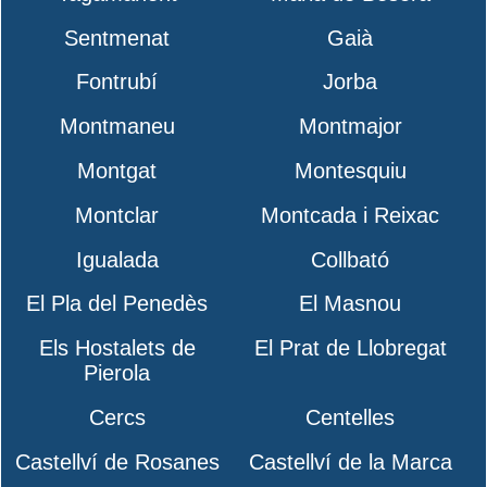
Sentmenat
Gaià
Fontrubí
Jorba
Montmaneu
Montmajor
Montgat
Montesquiu
Montclar
Montcada i Reixac
Igualada
Collbató
El Pla del Penedès
El Masnou
Els Hostalets de
El Prat de Llobregat
Pierola
Cercs
Centelles
Castellví de Rosanes
Castellví de la Marca