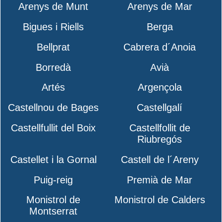
Arenys de Munt
Arenys de Mar
Bigues i Riells
Berga
Bellprat
Cabrera d´Anoia
Borredà
Avià
Artés
Argençola
Castellnou de Bages
Castellgalí
Castellfullit del Boix
Castellfollit de
Riubregós
Castellet i la Gornal
Castell de l´Areny
Puig-reig
Premià de Mar
Monistrol de
Monistrol de Calders
Montserrat