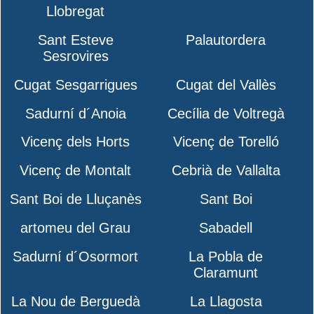
Llobregat
Sant Esteve
Palautordera
Sesrovires
Cugat Sesgarrigues
Cugat del Vallès
Sadurní d´Anoia
Cecília de Voltregà
Vicenç dels Horts
Vicenç de Torelló
Vicenç de Montalt
Cebrià de Vallalta
Sant Boi de Lluçanès
Sant Boi
artomeu del Grau
Sabadell
Sadurní d´Osormort
La Pobla de
Claramunt
La Nou de Berguedà
La Llagosta