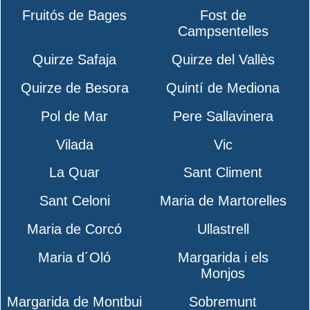
Fruitós de Bages
Fost de
Campsentelles
Quirze Safaja
Quirze del Vallès
Quirze de Besora
Quintí de Mediona
Pol de Mar
Pere Sallavinera
Vilada
Vic
La Quar
Sant Climent
Sant Celoni
Maria de Martorelles
Maria de Corcó
Ullastrell
Maria d´Oló
Margarida i els
Monjos
Margarida de Montbui
Sobremunt