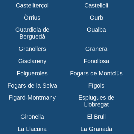
Castellterçol
Castellolí
Òrrius
Gurb
Guardiola de
Gualba
Berguedà
Granollers
Granera
Gisclareny
Fonollosa
Folgueroles
Fogars de Montclús
Fogars de la Selva
Fígols
Figaró-Montmany
Esplugues de
Llobregat
Gironella
El Brull
La Llacuna
La Granada