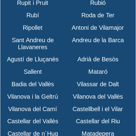
Rupit i Pruit
Rubió
Rubí
Roda de Ter
Ripollet
Antoni de Vilamajor
Sant Andreu de
Andreu de la Barca
Llavaneres
Agustí de Lluçanès
Adrià de Besòs
Sallent
Mataró
Badia del Vallès
Vilassar de Dalt
Vilanova i la Geltrú
Vilanova del Vallès
Vilanova del Camí
Castellbell i el Vilar
Castellar del Vallès
Castellar del Riu
Castellar de n´Hug
Matadepera