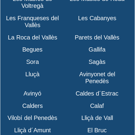
Voltregà
Les Franqueses del
Les Cabanyes
Vallès
La Roca del Vallès
Parets del Vallès
Begues
Gallifa
Sora
Sagàs
Lluçà
Avinyonet del
Penedès
Avinyó
Caldes d´Estrac
Calders
Calaf
Vilobí del Penedès
Lliçà de Vall
Lliçà d´Amunt
El Bruc