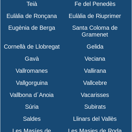
Teià
Fe del Penedès
Eulàlia de Ronçana
Eulàlia de Riuprimer
Eugènia de Berga
Santa Coloma de
Gramenet
Cornellà de Llobregat
Gelida
Gavà
Veciana
Vallromanes
Vallirana
Vallgorguina
Vallcebre
Vallbona d´Anoia
Vacarisses
Súria
Subirats
Saldes
Llinars del Vallès
Les Masíes de
Les Masies de Roda