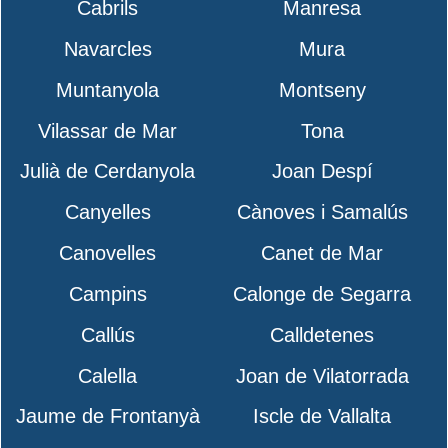
Cabrils
Manresa
Navarcles
Mura
Muntanyola
Montseny
Vilassar de Mar
Tona
Julià de Cerdanyola
Joan Despí
Canyelles
Cànoves i Samalús
Canovelles
Canet de Mar
Campins
Calonge de Segarra
Callús
Calldetenes
Calella
Joan de Vilatorrada
Jaume de Frontanyà
Iscle de Vallalta