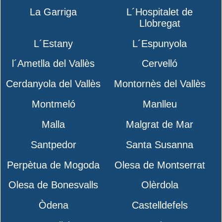
La Garriga
L´Hospitalet de
Llobregat
L´Estany
L´Espunyola
l´Ametlla del Vallès
Cervelló
Cerdanyola del Vallès
Montornès del Vallès
Montmeló
Manlleu
Malla
Malgrat de Mar
Santpedor
Santa Susanna
Perpètua de Mogoda
Olesa de Montserrat
Olesa de Bonesvalls
Olèrdola
Òdena
Castelldefels