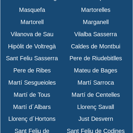
Masquefa
Martorelles
Martorell
Marganell
Vilanova de Sau
Vilalba Sasserra
Hipòlit de Voltregà
Caldes de Montbui
Sant Feliu Sasserra
Pere de Riudebitlles
Pere de Ribes
Mateu de Bages
Martí Sesgueioles
Martí Sarroca
Martí de Tous
Martí de Centelles
Martí d´Albars
Llorenç Savall
Llorenç d´Hortons
Just Desvern
Sant Feliu de
Sant Feliu de Codines