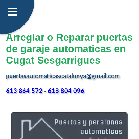
Arreglar o Reparar puertas
de garaje automaticas en
Cugat Sesgarrigues
puertasautomaticascatalunya@gmail.com
613 864 572
-
618 804 096