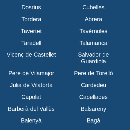
Dosrius
Cubelles
Tordera
Abrera
Tavertet
Tavèrnoles
Taradell
Talamanca
Vicenç de Castellet
Salvador de
Guardiola
Pere de Vilamajor
Pere de Torelló
Julià de Vilatorta
Cardedeu
Capolat
Capellades
Barberà del Vallès
Balsareny
Balenyà
Bagà