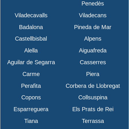
Penedès
Viladecavalls
Viladecans
Badalona
Pineda de Mar
Castellbisbal
Alpens
Alella
Aiguafreda
Aguilar de Segarra
Casserres
Carme
Piera
Perafita
Corbera de Llobregat
Copons
Collsuspina
Esparreguera
Els Prats de Rei
Tiana
Terrassa