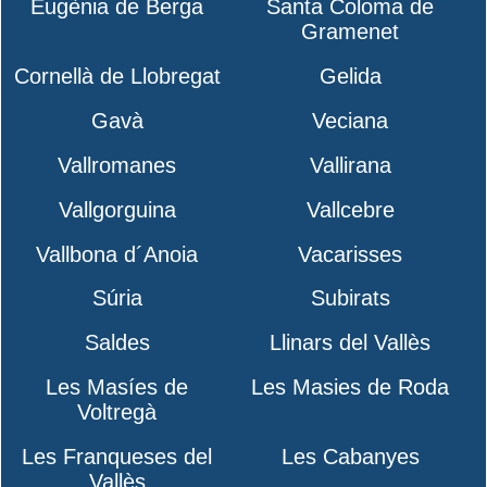
Eugènia de Berga
Santa Coloma de
Gramenet
Cornellà de Llobregat
Gelida
Gavà
Veciana
Vallromanes
Vallirana
Vallgorguina
Vallcebre
Vallbona d´Anoia
Vacarisses
Súria
Subirats
Saldes
Llinars del Vallès
Les Masíes de
Les Masies de Roda
Voltregà
Les Franqueses del
Les Cabanyes
Vallès