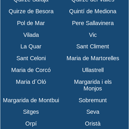
Quirze de Besora
Quintí de Mediona
Pol de Mar
Pere Sallavinera
Vilada
Vic
La Quar
Sant Climent
Sant Celoni
Maria de Martorelles
Maria de Corcó
Ullastrell
Maria d´Oló
Margarida i els
Monjos
Margarida de Montbui
Sobremunt
Sitges
Seva
Orpí
Oristà