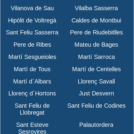
Vilanova de Sau
Vilalba Sasserra
Hipòlit de Voltregà
Caldes de Montbui
Sant Feliu Sasserra
Pere de Riudebitlles
Pere de Ribes
Mateu de Bages
Martí Sesgueioles
Martí Sarroca
Martí de Tous
Martí de Centelles
Martí d´Albars
Llorenç Savall
Llorenç d´Hortons
Just Desvern
Sant Feliu de
Sant Feliu de Codines
Llobregat
Sant Esteve
Palautordera
Sesrovires