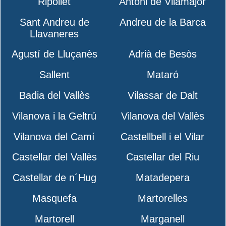
Ripollet
Antoni de Vilamajor
Sant Andreu de
Andreu de la Barca
Llavaneres
Agustí de Lluçanès
Adrià de Besòs
Sallent
Mataró
Badia del Vallès
Vilassar de Dalt
Vilanova i la Geltrú
Vilanova del Vallès
Vilanova del Camí
Castellbell i el Vilar
Castellar del Vallès
Castellar del Riu
Castellar de n´Hug
Matadepera
Masquefa
Martorelles
Martorell
Marganell