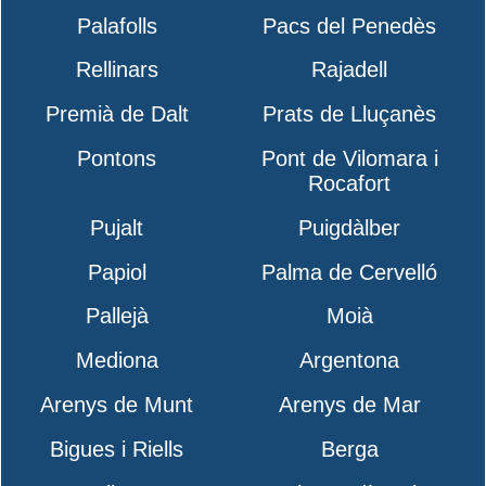
Palafolls
Pacs del Penedès
Rellinars
Rajadell
Premià de Dalt
Prats de Lluçanès
Pontons
Pont de Vilomara i
Rocafort
Pujalt
Puigdàlber
Papiol
Palma de Cervelló
Pallejà
Moià
Mediona
Argentona
Arenys de Munt
Arenys de Mar
Bigues i Riells
Berga