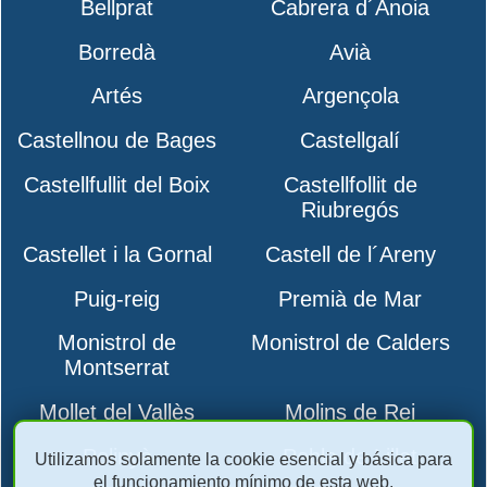
Bellprat
Cabrera d´Anoia
Borredà
Avià
Artés
Argençola
Castellnou de Bages
Castellgalí
Castellfullit del Boix
Castellfollit de
Riubregós
Castellet i la Gornal
Castell de l´Areny
Puig-reig
Premià de Mar
Monistrol de
Monistrol de Calders
Montserrat
Mollet del Vallès
Molins de Rei
Polinyà
Pobla de Lillet
Utilizamos solamente la cookie esencial y básica para
el funcionamiento mínimo de esta web.