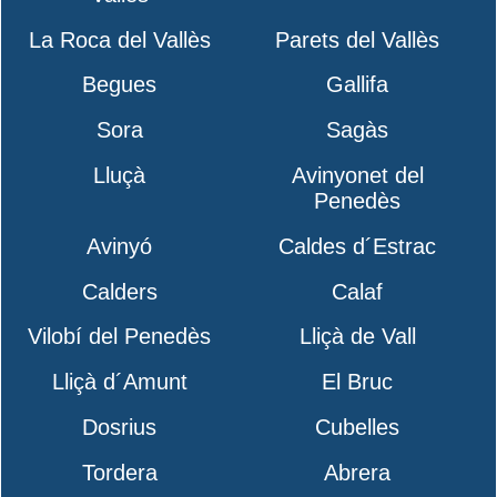
La Roca del Vallès
Parets del Vallès
Begues
Gallifa
Sora
Sagàs
Lluçà
Avinyonet del
Penedès
Avinyó
Caldes d´Estrac
Calders
Calaf
Vilobí del Penedès
Lliçà de Vall
Lliçà d´Amunt
El Bruc
Dosrius
Cubelles
Tordera
Abrera