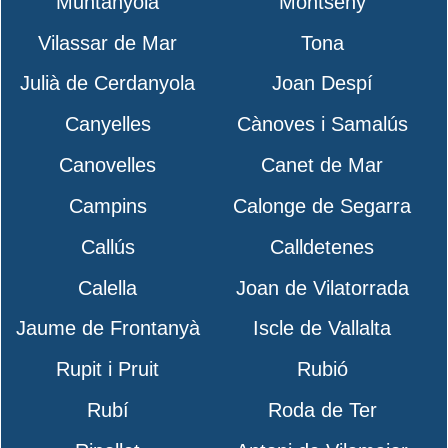
Muntanyola
Montseny
Vilassar de Mar
Tona
Julià de Cerdanyola
Joan Despí
Canyelles
Cànoves i Samalús
Canovelles
Canet de Mar
Campins
Calonge de Segarra
Callús
Calldetenes
Calella
Joan de Vilatorrada
Jaume de Frontanyà
Iscle de Vallalta
Rupit i Pruit
Rubió
Rubí
Roda de Ter