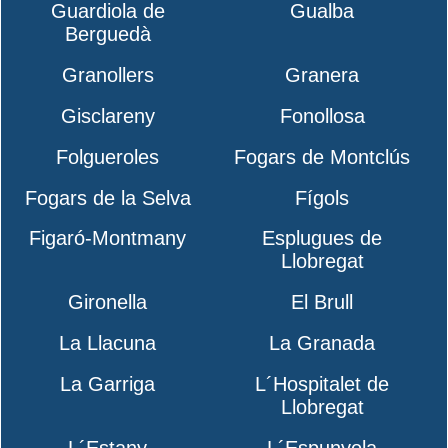
Guardiola de
Gualba
Berguedà
Granollers
Granera
Gisclareny
Fonollosa
Folgueroles
Fogars de Montclús
Fogars de la Selva
Fígols
Figaró-Montmany
Esplugues de
Llobregat
Gironella
El Brull
La Llacuna
La Granada
La Garriga
L´Hospitalet de
Llobregat
L´Estany
L´Espunyola