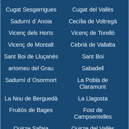
Cugat Sesgarrigues
Cugat del Vallès
Sadurní d´Anoia
Cecília de Voltregà
Vicenç dels Horts
Vicenç de Torelló
Vicenç de Montalt
Cebrià de Vallalta
Sant Boi de Lluçanès
Sant Boi
artomeu del Grau
Sabadell
Sadurní d´Osormort
La Pobla de
Claramunt
La Nou de Berguedà
La Llagosta
Fruitós de Bages
Fost de
Campsentelles
Quirze Safaja
Quirze del Vallès