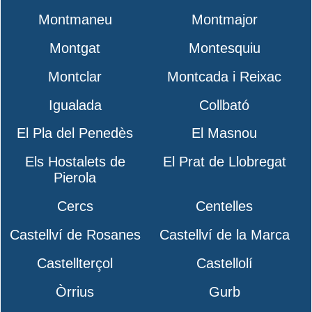
Montmaneu
Montmajor
Montgat
Montesquiu
Montclar
Montcada i Reixac
Igualada
Collbató
El Pla del Penedès
El Masnou
Els Hostalets de
El Prat de Llobregat
Pierola
Cercs
Centelles
Castellví de Rosanes
Castellví de la Marca
Castellterçol
Castellolí
Òrrius
Gurb