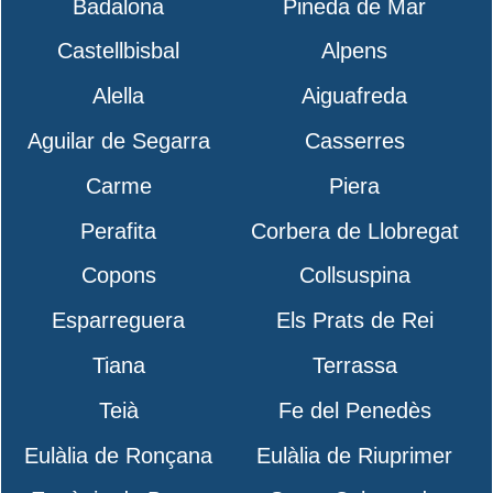
Badalona
Pineda de Mar
Castellbisbal
Alpens
Alella
Aiguafreda
Aguilar de Segarra
Casserres
Carme
Piera
Perafita
Corbera de Llobregat
Copons
Collsuspina
Esparreguera
Els Prats de Rei
Tiana
Terrassa
Teià
Fe del Penedès
Eulàlia de Ronçana
Eulàlia de Riuprimer