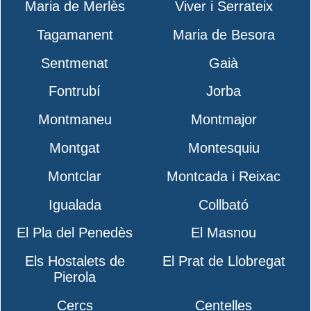
Maria de Merlès
Viver i Serrateix
Tagamanent
Maria de Besora
Sentmenat
Gaià
Fontrubí
Jorba
Montmaneu
Montmajor
Montgat
Montesquiu
Montclar
Montcada i Reixac
Igualada
Collbató
El Pla del Penedès
El Masnou
Els Hostalets de
El Prat de Llobregat
Pierola
Cercs
Centelles