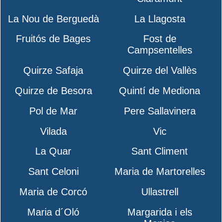
La Nou de Berguedà
La Llagosta
Fruitós de Bages
Fost de
Campsentelles
Quirze Safaja
Quirze del Vallès
Quirze de Besora
Quintí de Mediona
Pol de Mar
Pere Sallavinera
Vilada
Vic
La Quar
Sant Climent
Sant Celoni
Maria de Martorelles
Maria de Corcó
Ullastrell
Maria d´Oló
Margarida i els