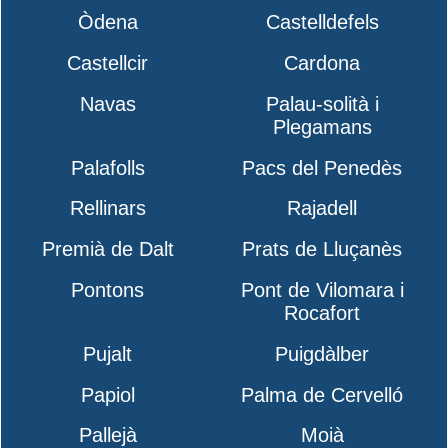
Òdena
Castelldefels
Castellcir
Cardona
Navas
Palau-solità i
Plegamans
Palafolls
Pacs del Penedès
Rellinars
Rajadell
Premià de Dalt
Prats de Lluçanès
Pontons
Pont de Vilomara i
Rocafort
Pujalt
Puigdàlber
Papiol
Palma de Cervelló
Pallejà
Moià