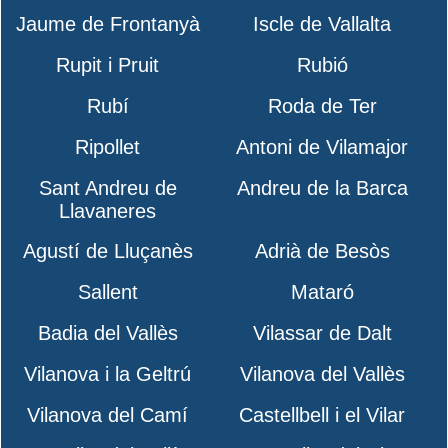
Jaume de Frontanyà
Iscle de Vallalta
Rupit i Pruit
Rubió
Rubí
Roda de Ter
Ripollet
Antoni de Vilamajor
Sant Andreu de
Andreu de la Barca
Llavaneres
Agustí de Lluçanès
Adrià de Besòs
Sallent
Mataró
Badia del Vallès
Vilassar de Dalt
Vilanova i la Geltrú
Vilanova del Vallès
Vilanova del Camí
Castellbell i el Vilar