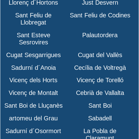
Llorenç d´Hortons
Just Desvern
Sant Feliu de
Sant Feliu de Codines
Llobregat
Sant Esteve
Palautordera
Sesrovires
Cugat Sesgarrigues
Cugat del Vallès
Sadurní d´Anoia
Cecília de Voltregà
Vicenç dels Horts
Vicenç de Torelló
Vicenç de Montalt
Cebrià de Vallalta
Sant Boi de Lluçanès
Sant Boi
artomeu del Grau
Sabadell
Sadurní d´Osormort
La Pobla de
Claramunt