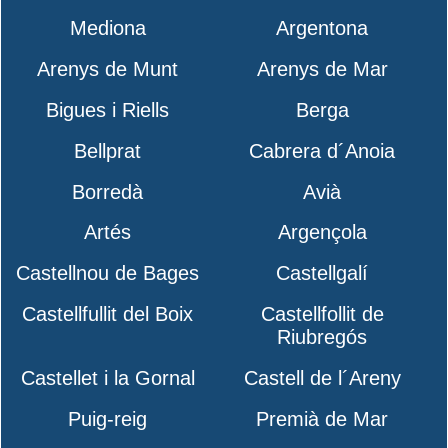
Mediona
Argentona
Arenys de Munt
Arenys de Mar
Bigues i Riells
Berga
Bellprat
Cabrera d´Anoia
Borredà
Avià
Artés
Argençola
Castellnou de Bages
Castellgalí
Castellfullit del Boix
Castellfollit de
Riubregós
Castellet i la Gornal
Castell de l´Areny
Puig-reig
Premià de Mar