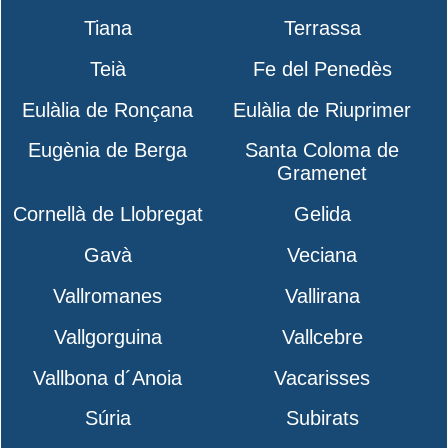
Tiana
Terrassa
Teià
Fe del Penedès
Eulàlia de Ronçana
Eulàlia de Riuprimer
Eugènia de Berga
Santa Coloma de
Gramenet
Cornellà de Llobregat
Gelida
Gavà
Veciana
Vallromanes
Vallirana
Vallgorguina
Vallcebre
Vallbona d´Anoia
Vacarisses
Súria
Subirats