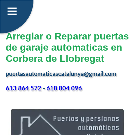
Arreglar o Reparar puertas
de garaje automaticas en
Corbera de Llobregat
puertasautomaticascatalunya@gmail.com
613 864 572
-
618 804 096