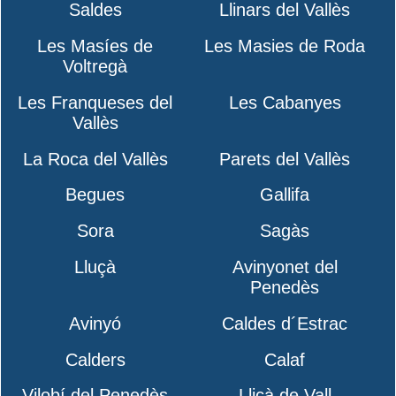
Saldes
Llinars del Vallès
Les Masíes de
Les Masies de Roda
Voltregà
Les Franqueses del
Les Cabanyes
Vallès
La Roca del Vallès
Parets del Vallès
Begues
Gallifa
Sora
Sagàs
Lluçà
Avinyonet del
Penedès
Avinyó
Caldes d´Estrac
Calders
Calaf
Vilobí del Penedès
Lliçà de Vall