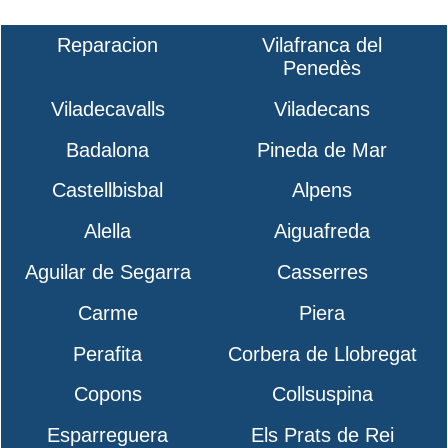
Reparacion
Vilafranca del
Penedès
Viladecavalls
Viladecans
Badalona
Pineda de Mar
Castellbisbal
Alpens
Alella
Aiguafreda
Aguilar de Segarra
Casserres
Carme
Piera
Perafita
Corbera de Llobregat
Copons
Collsuspina
Esparreguera
Els Prats de Rei