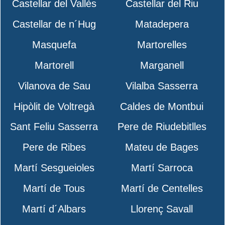
Castellar del Vallès
Castellar del Riu
Castellar de n´Hug
Matadepera
Masquefa
Martorelles
Martorell
Marganell
Vilanova de Sau
Vilalba Sasserra
Hipòlit de Voltregà
Caldes de Montbui
Sant Feliu Sasserra
Pere de Riudebitlles
Pere de Ribes
Mateu de Bages
Martí Sesgueioles
Martí Sarroca
Martí de Tous
Martí de Centelles
Martí d´Albars
Llorenç Savall