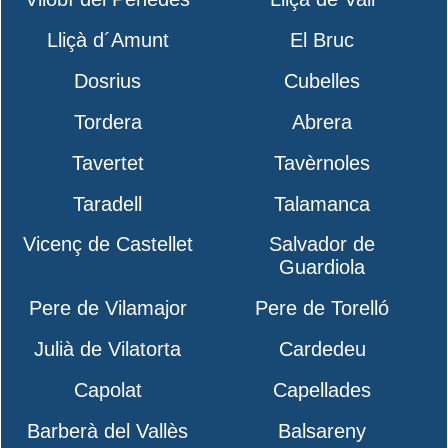
Lliçà d´Amunt
El Bruc
Dosrius
Cubelles
Tordera
Abrera
Tavertet
Tavèrnoles
Taradell
Talamanca
Vicenç de Castellet
Salvador de
Guardiola
Pere de Vilamajor
Pere de Torelló
Julià de Vilatorta
Cardedeu
Capolat
Capellades
Barberà del Vallès
Balsareny