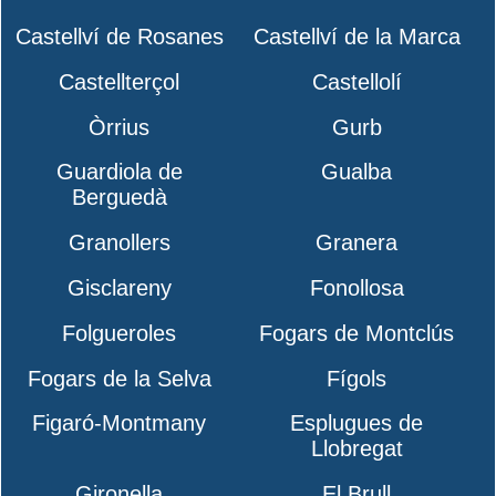
Castellví de Rosanes
Castellví de la Marca
Castellterçol
Castellolí
Òrrius
Gurb
Guardiola de
Gualba
Berguedà
Granollers
Granera
Gisclareny
Fonollosa
Folgueroles
Fogars de Montclús
Fogars de la Selva
Fígols
Figaró-Montmany
Esplugues de
Llobregat
Gironella
El Brull