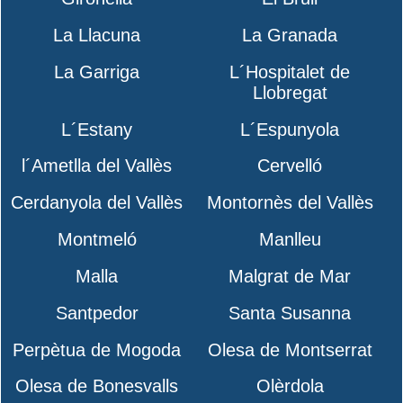
La Llacuna
La Granada
La Garriga
L´Hospitalet de
Llobregat
L´Estany
L´Espunyola
l´Ametlla del Vallès
Cervelló
Cerdanyola del Vallès
Montornès del Vallès
Montmeló
Manlleu
Malla
Malgrat de Mar
Santpedor
Santa Susanna
Perpètua de Mogoda
Olesa de Montserrat
Olesa de Bonesvalls
Olèrdola