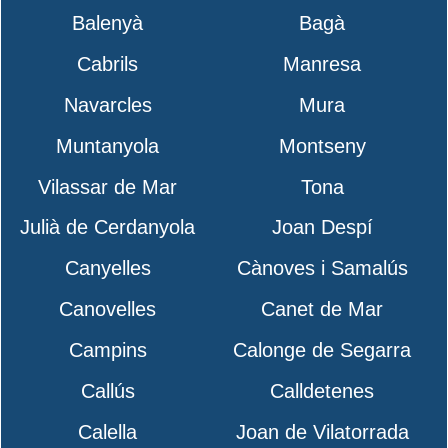
Balenyà
Bagà
Cabrils
Manresa
Navarcles
Mura
Muntanyola
Montseny
Vilassar de Mar
Tona
Julià de Cerdanyola
Joan Despí
Canyelles
Cànoves i Samalús
Canovelles
Canet de Mar
Campins
Calonge de Segarra
Callús
Calldetenes
Calella
Joan de Vilatorrada