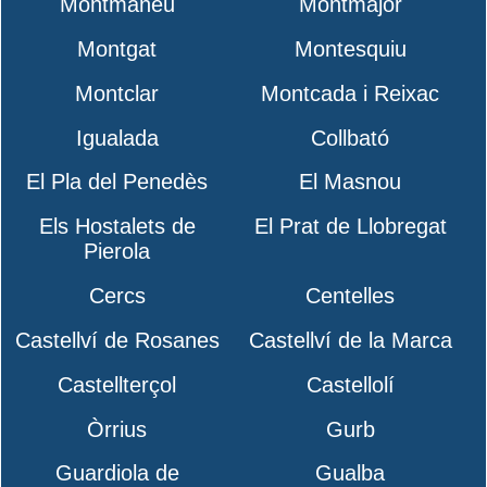
Montmaneu
Montmajor
Montgat
Montesquiu
Montclar
Montcada i Reixac
Igualada
Collbató
El Pla del Penedès
El Masnou
Els Hostalets de
El Prat de Llobregat
Pierola
Cercs
Centelles
Castellví de Rosanes
Castellví de la Marca
Castellterçol
Castellolí
Òrrius
Gurb
Guardiola de
Gualba