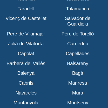
Taradell
Talamanca
Vicenç de Castellet
Salvador de
Guardiola
Pere de Vilamajor
Pere de Torelló
Julià de Vilatorta
Cardedeu
Capolat
Capellades
Barberà del Vallès
Balsareny
Balenyà
Bagà
Cabrils
Manresa
Navarcles
Mura
Muntanyola
Montseny