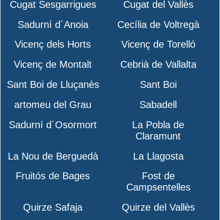
Cugat Sesgarrigues
Cugat del Vallès
Sadurní d´Anoia
Cecília de Voltregà
Vicenç dels Horts
Vicenç de Torelló
Vicenç de Montalt
Cebrià de Vallalta
Sant Boi de Lluçanès
Sant Boi
artomeu del Grau
Sabadell
Sadurní d´Osormort
La Pobla de
Claramunt
La Nou de Berguedà
La Llagosta
Fruitós de Bages
Fost de
Campsentelles
Quirze Safaja
Quirze del Vallès