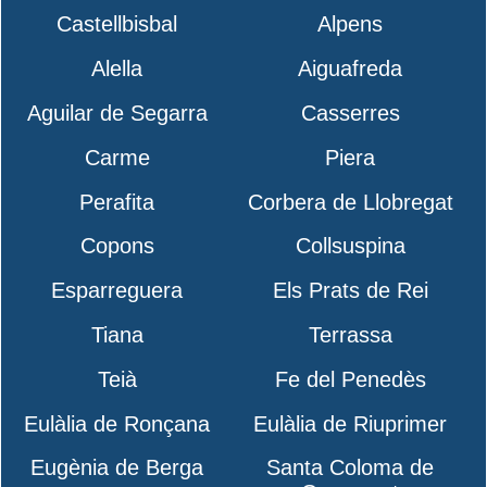
Castellbisbal
Alpens
Alella
Aiguafreda
Aguilar de Segarra
Casserres
Carme
Piera
Perafita
Corbera de Llobregat
Copons
Collsuspina
Esparreguera
Els Prats de Rei
Tiana
Terrassa
Teià
Fe del Penedès
Eulàlia de Ronçana
Eulàlia de Riuprimer
Eugènia de Berga
Santa Coloma de