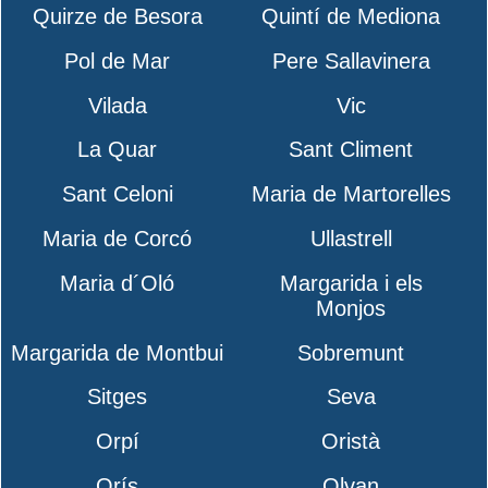
Quirze de Besora
Quintí de Mediona
Pol de Mar
Pere Sallavinera
Vilada
Vic
La Quar
Sant Climent
Sant Celoni
Maria de Martorelles
Maria de Corcó
Ullastrell
Maria d´Oló
Margarida i els
Monjos
Margarida de Montbui
Sobremunt
Sitges
Seva
Orpí
Oristà
Orís
Olvan