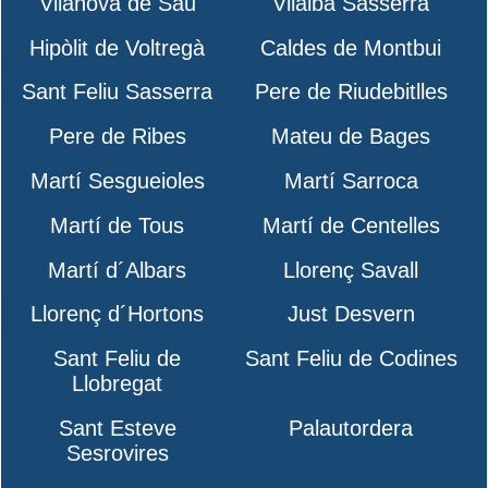
Vilanova de Sau
Vilalba Sasserra
Hipòlit de Voltregà
Caldes de Montbui
Sant Feliu Sasserra
Pere de Riudebitlles
Pere de Ribes
Mateu de Bages
Martí Sesgueioles
Martí Sarroca
Martí de Tous
Martí de Centelles
Martí d´Albars
Llorenç Savall
Llorenç d´Hortons
Just Desvern
Sant Feliu de
Sant Feliu de Codines
Llobregat
Sant Esteve
Palautordera
Sesrovires