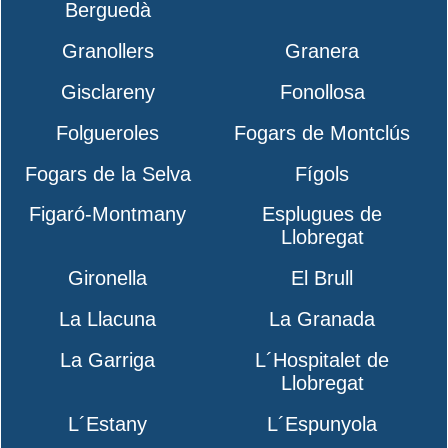
Berguedà
Granollers
Granera
Gisclareny
Fonollosa
Folgueroles
Fogars de Montclús
Fogars de la Selva
Fígols
Figaró-Montmany
Esplugues de
Llobregat
Gironella
El Brull
La Llacuna
La Granada
La Garriga
L´Hospitalet de
Llobregat
L´Estany
L´Espunyola