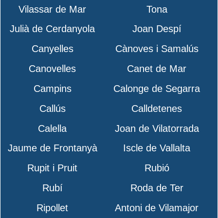
Vilassar de Mar
Tona
Julià de Cerdanyola
Joan Despí
Canyelles
Cànoves i Samalús
Canovelles
Canet de Mar
Campins
Calonge de Segarra
Callús
Calldetenes
Calella
Joan de Vilatorrada
Jaume de Frontanyà
Iscle de Vallalta
Rupit i Pruit
Rubió
Rubí
Roda de Ter
Ripollet
Antoni de Vilamajor