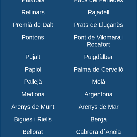
Rellinars
Rajadell
Premià de Dalt
Prats de Lluçanès
Pontons
Pont de Vilomara i
Rocafort
Pujalt
Puigdàlber
Papiol
Palma de Cervelló
Pallejà
Moià
Mediona
Argentona
Arenys de Munt
Arenys de Mar
Bigues i Riells
Berga
Bellprat
Cabrera d´Anoia