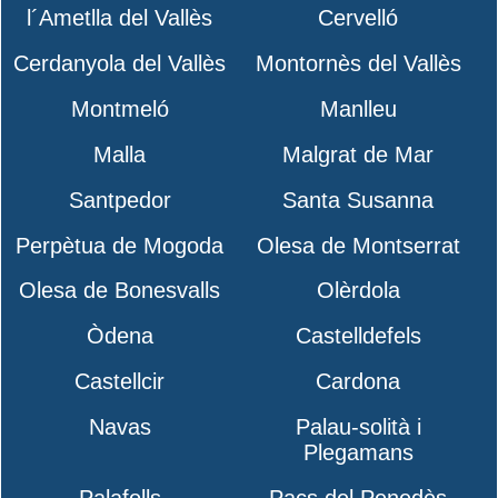
l´Ametlla del Vallès
Cervelló
Cerdanyola del Vallès
Montornès del Vallès
Montmeló
Manlleu
Malla
Malgrat de Mar
Santpedor
Santa Susanna
Perpètua de Mogoda
Olesa de Montserrat
Olesa de Bonesvalls
Olèrdola
Òdena
Castelldefels
Castellcir
Cardona
Navas
Palau-solità i
Plegamans
Palafolls
Pacs del Penedès