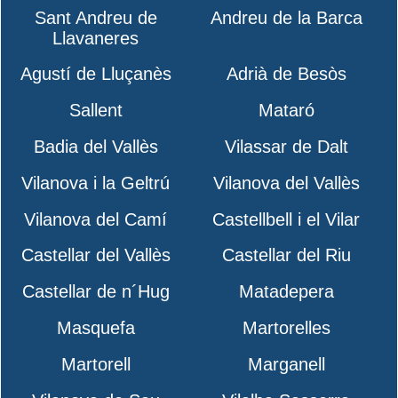
Sant Andreu de
Andreu de la Barca
Llavaneres
Agustí de Lluçanès
Adrià de Besòs
Sallent
Mataró
Badia del Vallès
Vilassar de Dalt
Vilanova i la Geltrú
Vilanova del Vallès
Vilanova del Camí
Castellbell i el Vilar
Castellar del Vallès
Castellar del Riu
Castellar de n´Hug
Matadepera
Masquefa
Martorelles
Martorell
Marganell