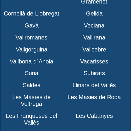
Gramenet
Cornellà de Llobregat
Gelida
Gavà
Veciana
Vallromanes
Vallirana
Vallgorguina
Vallcebre
Vallbona d´Anoia
Vacarisses
Súria
Subirats
Saldes
Llinars del Vallès
Les Masíes de
Les Masies de Roda
Voltregà
Les Franqueses del
Les Cabanyes
Vallès