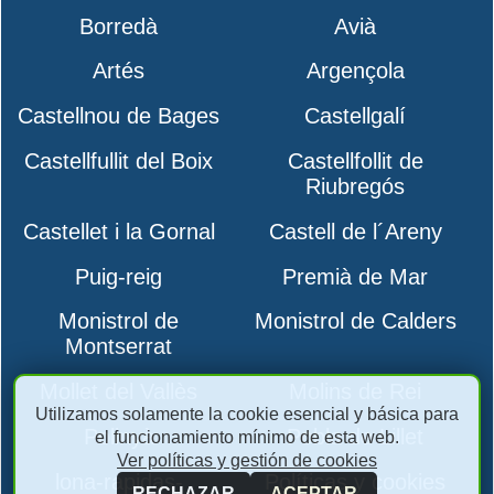
Borredà
Avià
Artés
Argençola
Castellnou de Bages
Castellgalí
Castellfullit del Boix
Castellfollit de
Riubregós
Castellet i la Gornal
Castell de l´Areny
Puig-reig
Premià de Mar
Monistrol de
Monistrol de Calders
Montserrat
Mollet del Vallès
Molins de Rei
Utilizamos solamente la cookie esencial y básica para
Polinyà
Pobla de Lillet
el funcionamiento mínimo de esta web.
Ver políticas y gestión de cookies
lona-rapidas-
Políticas y cookies
RECHAZAR
ACEPTAR