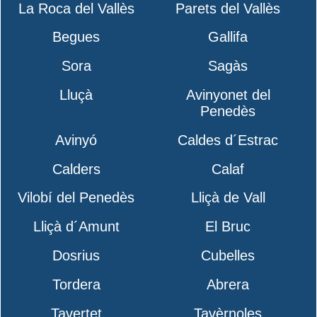
La Roca del Vallès
Parets del Vallès
Begues
Gallifa
Sora
Sagàs
Lluçà
Avinyonet del
Penedès
Avinyó
Caldes d´Estrac
Calders
Calaf
Vilobí del Penedès
Lliçà de Vall
Lliçà d´Amunt
El Bruc
Dosrius
Cubelles
Tordera
Abrera
Tavertet
Tavèrnoles