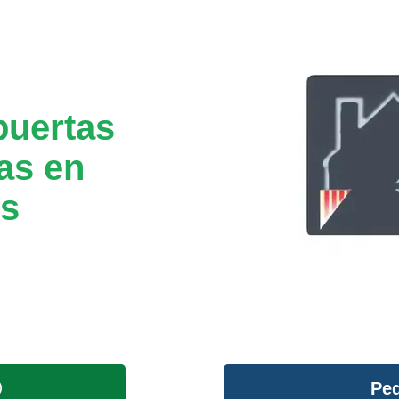
puertas
as en
ès
Ped