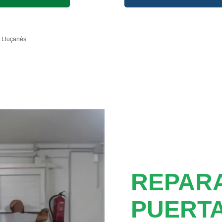
 Lluçanès
REPAR
PUERT