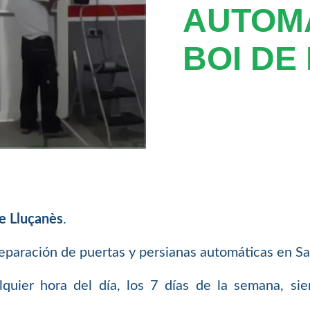
AUTOM
BOI DE
de Lluçanès
.
paración de puertas y persianas automáticas en San
uier hora del día, los 7 días de la semana, si