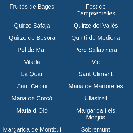
Fruitós de Bages
Fost de
Campsentelles
Quirze Safaja
Quirze del Vallès
Quirze de Besora
Quintí de Mediona
Pol de Mar
Pere Sallavinera
Vilada
Vic
La Quar
Sant Climent
Sant Celoni
Maria de Martorelles
Maria de Corcó
Ullastrell
Maria d´Oló
Margarida i els
Monjos
Margarida de Montbui
Sobremunt