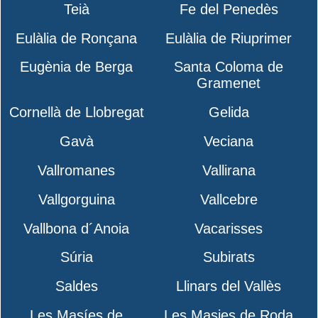
Teià
Fe del Penedès
Eulàlia de Ronçana
Eulàlia de Riuprimer
Eugènia de Berga
Santa Coloma de
Gramenet
Cornellà de Llobregat
Gelida
Gavà
Veciana
Vallromanes
Vallirana
Vallgorguina
Vallcebre
Vallbona d´Anoia
Vacarisses
Súria
Subirats
Saldes
Llinars del Vallès
Les Masíes de
Les Masies de Roda