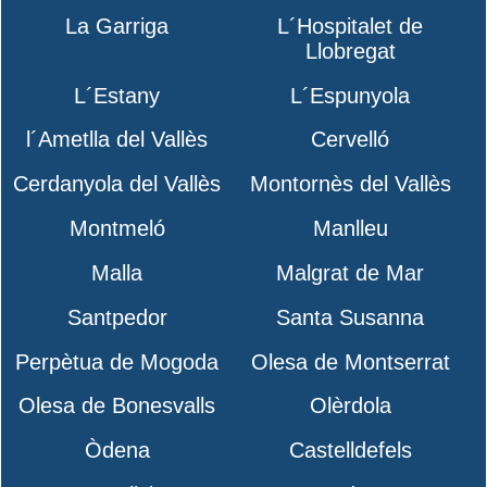
La Garriga
L´Hospitalet de
Llobregat
L´Estany
L´Espunyola
l´Ametlla del Vallès
Cervelló
Cerdanyola del Vallès
Montornès del Vallès
Montmeló
Manlleu
Malla
Malgrat de Mar
Santpedor
Santa Susanna
Perpètua de Mogoda
Olesa de Montserrat
Olesa de Bonesvalls
Olèrdola
Òdena
Castelldefels