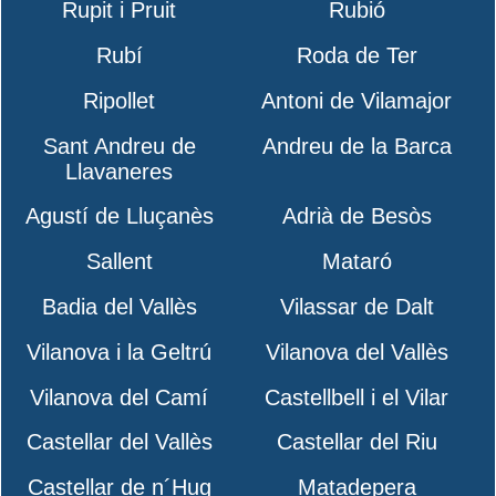
Rupit i Pruit
Rubió
Rubí
Roda de Ter
Ripollet
Antoni de Vilamajor
Sant Andreu de
Andreu de la Barca
Llavaneres
Agustí de Lluçanès
Adrià de Besòs
Sallent
Mataró
Badia del Vallès
Vilassar de Dalt
Vilanova i la Geltrú
Vilanova del Vallès
Vilanova del Camí
Castellbell i el Vilar
Castellar del Vallès
Castellar del Riu
Castellar de n´Hug
Matadepera