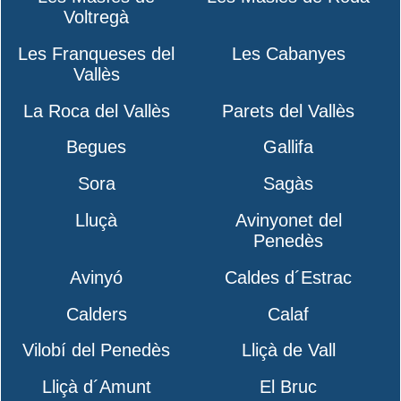
Voltregà
Les Franqueses del
Les Cabanyes
Vallès
La Roca del Vallès
Parets del Vallès
Begues
Gallifa
Sora
Sagàs
Lluçà
Avinyonet del
Penedès
Avinyó
Caldes d´Estrac
Calders
Calaf
Vilobí del Penedès
Lliçà de Vall
Lliçà d´Amunt
El Bruc