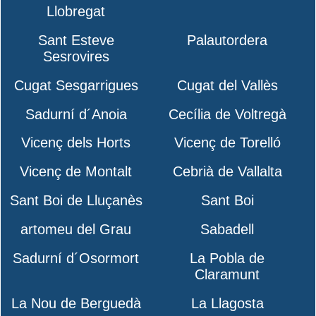
Llobregat
Sant Esteve
Palautordera
Sesrovires
Cugat Sesgarrigues
Cugat del Vallès
Sadurní d´Anoia
Cecília de Voltregà
Vicenç dels Horts
Vicenç de Torelló
Vicenç de Montalt
Cebrià de Vallalta
Sant Boi de Lluçanès
Sant Boi
artomeu del Grau
Sabadell
Sadurní d´Osormort
La Pobla de
Claramunt
La Nou de Berguedà
La Llagosta