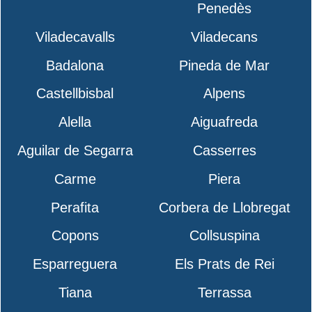
Penedès
Viladecavalls
Viladecans
Badalona
Pineda de Mar
Castellbisbal
Alpens
Alella
Aiguafreda
Aguilar de Segarra
Casserres
Carme
Piera
Perafita
Corbera de Llobregat
Copons
Collsuspina
Esparreguera
Els Prats de Rei
Tiana
Terrassa