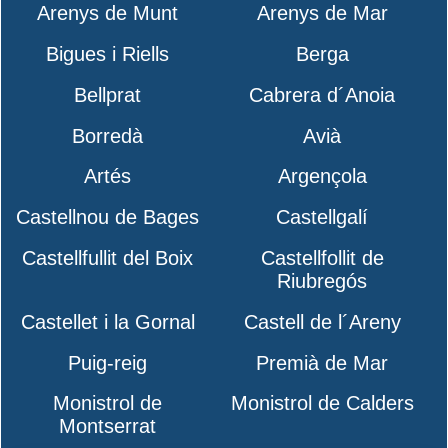
Arenys de Munt
Arenys de Mar
Bigues i Riells
Berga
Bellprat
Cabrera d´Anoia
Borredà
Avià
Artés
Argençola
Castellnou de Bages
Castellgalí
Castellfullit del Boix
Castellfollit de
Riubregós
Castellet i la Gornal
Castell de l´Areny
Puig-reig
Premià de Mar
Monistrol de
Monistrol de Calders
Montserrat