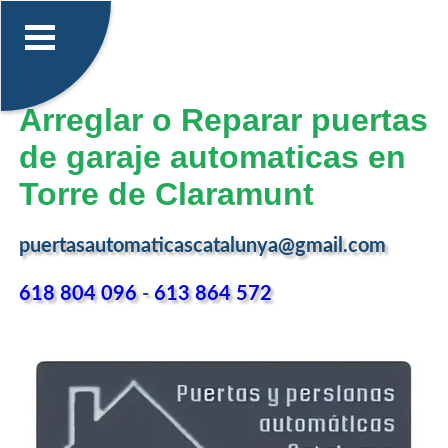
Arreglar o Reparar puertas
de garaje automaticas en
Torre de Claramunt
puertasautomaticascatalunya@gmail.com
618 804 096
-
613 864 572