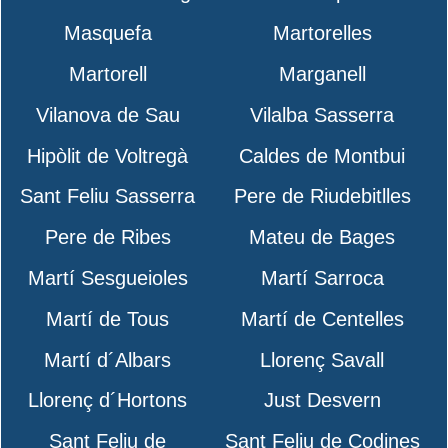
Masquefa
Martorelles
Martorell
Marganell
Vilanova de Sau
Vilalba Sasserra
Hipòlit de Voltregà
Caldes de Montbui
Sant Feliu Sasserra
Pere de Riudebitlles
Pere de Ribes
Mateu de Bages
Martí Sesgueioles
Martí Sarroca
Martí de Tous
Martí de Centelles
Martí d´Albars
Llorenç Savall
Llorenç d´Hortons
Just Desvern
Sant Feliu de
Sant Feliu de Codines