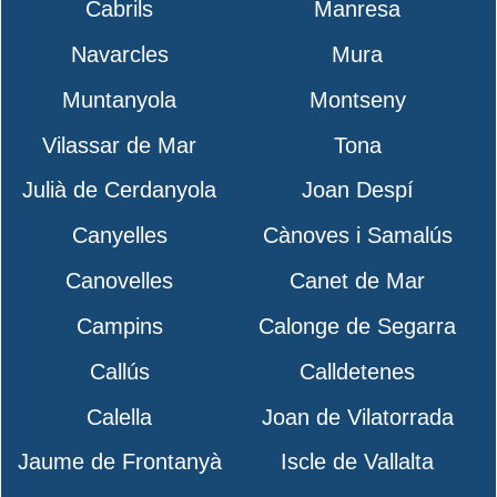
Cabrils
Manresa
Navarcles
Mura
Muntanyola
Montseny
Vilassar de Mar
Tona
Julià de Cerdanyola
Joan Despí
Canyelles
Cànoves i Samalús
Canovelles
Canet de Mar
Campins
Calonge de Segarra
Callús
Calldetenes
Calella
Joan de Vilatorrada
Jaume de Frontanyà
Iscle de Vallalta