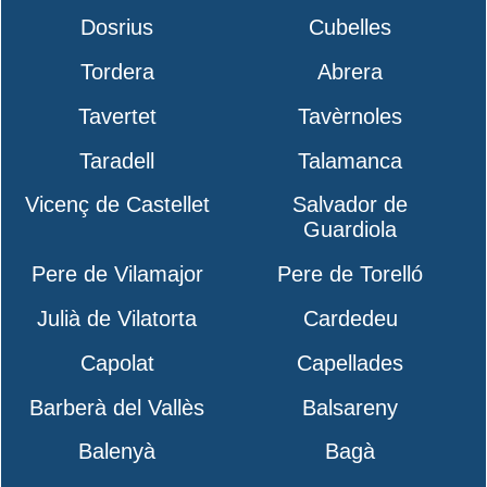
Dosrius
Cubelles
Tordera
Abrera
Tavertet
Tavèrnoles
Taradell
Talamanca
Vicenç de Castellet
Salvador de
Guardiola
Pere de Vilamajor
Pere de Torelló
Julià de Vilatorta
Cardedeu
Capolat
Capellades
Barberà del Vallès
Balsareny
Balenyà
Bagà