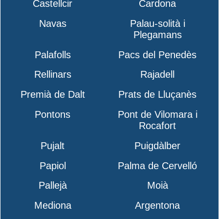
Castellcir
Cardona
Navas
Palau-solità i
Plegamans
Palafolls
Pacs del Penedès
Rellinars
Rajadell
Premià de Dalt
Prats de Lluçanès
Pontons
Pont de Vilomara i
Rocafort
Pujalt
Puigdàlber
Papiol
Palma de Cervelló
Pallejà
Moià
Mediona
Argentona