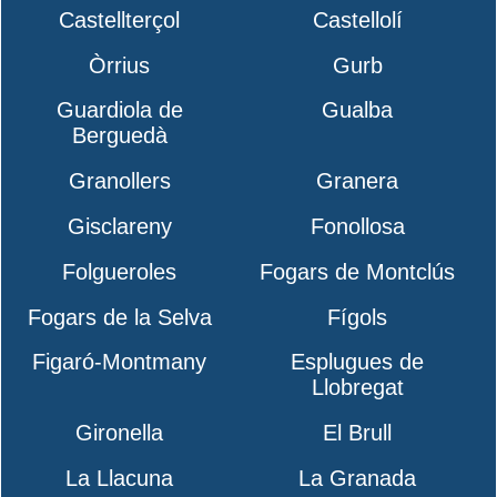
Castellterçol
Castellolí
Òrrius
Gurb
Guardiola de
Gualba
Berguedà
Granollers
Granera
Gisclareny
Fonollosa
Folgueroles
Fogars de Montclús
Fogars de la Selva
Fígols
Figaró-Montmany
Esplugues de
Llobregat
Gironella
El Brull
La Llacuna
La Granada