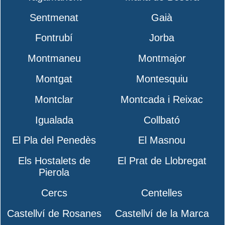
Sentmenat
Gaià
Fontrubí
Jorba
Montmaneu
Montmajor
Montgat
Montesquiu
Montclar
Montcada i Reixac
Igualada
Collbató
El Pla del Penedès
El Masnou
Els Hostalets de
El Prat de Llobregat
Pierola
Cercs
Centelles
Castellví de Rosanes
Castellví de la Marca