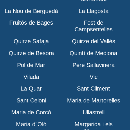
La Nou de Berguedà
La Llagosta
Fruitós de Bages
Fost de
Campsentelles
Quirze Safaja
Quirze del Vallès
Quirze de Besora
Quintí de Mediona
Pol de Mar
Pere Sallavinera
Vilada
Vic
La Quar
Sant Climent
Sant Celoni
Maria de Martorelles
Maria de Corcó
Ullastrell
Maria d´Oló
Margarida i els