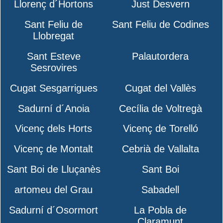
Llorenç d´Hortons
Just Desvern
Sant Feliu de
Sant Feliu de Codines
Llobregat
Sant Esteve
Palautordera
Sesrovires
Cugat Sesgarrigues
Cugat del Vallès
Sadurní d´Anoia
Cecília de Voltregà
Vicenç dels Horts
Vicenç de Torelló
Vicenç de Montalt
Cebrià de Vallalta
Sant Boi de Lluçanès
Sant Boi
artomeu del Grau
Sabadell
Sadurní d´Osormort
La Pobla de
Claramunt