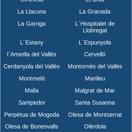
La Llacuna
La Granada
La Garriga
L´Hospitalet de
Llobregat
L´Estany
L´Espunyola
l´Ametlla del Vallès
Cervelló
Cerdanyola del Vallès
Montornès del Vallès
Montmeló
Manlleu
Malla
Malgrat de Mar
Santpedor
Santa Susanna
Perpètua de Mogoda
Olesa de Montserrat
Olesa de Bonesvalls
Olèrdola