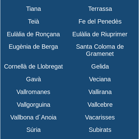
Tiana
Terrassa
Teià
Fe del Penedès
Eulàlia de Ronçana
Eulàlia de Riuprimer
Eugènia de Berga
Santa Coloma de
Gramenet
Cornellà de Llobregat
Gelida
Gavà
Veciana
Vallromanes
Vallirana
Vallgorguina
Vallcebre
Vallbona d´Anoia
Vacarisses
Súria
Subirats