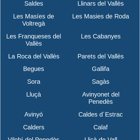
Saldes
Llinars del Vallès
Les Masíes de
Les Masies de Roda
Voltregà
Les Franqueses del
Les Cabanyes
Vallès
La Roca del Vallès
Parets del Vallès
Begues
Gallifa
Sora
Sagàs
Lluçà
Avinyonet del
Penedès
Avinyó
Caldes d´Estrac
Calders
Calaf
Vilobí del Penedès
Lliçà de Vall