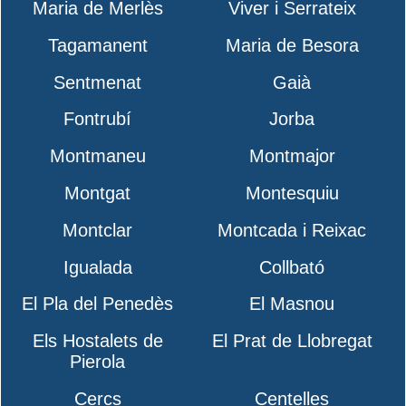
Maria de Merlès
Viver i Serrateix
Tagamanent
Maria de Besora
Sentmenat
Gaià
Fontrubí
Jorba
Montmaneu
Montmajor
Montgat
Montesquiu
Montclar
Montcada i Reixac
Igualada
Collbató
El Pla del Penedès
El Masnou
Els Hostalets de
El Prat de Llobregat
Pierola
Cercs
Centelles