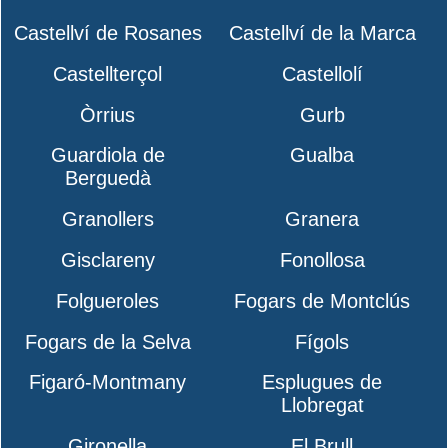
Castellví de Rosanes
Castellví de la Marca
Castellterçol
Castellolí
Òrrius
Gurb
Guardiola de
Gualba
Berguedà
Granollers
Granera
Gisclareny
Fonollosa
Folgueroles
Fogars de Montclús
Fogars de la Selva
Fígols
Figaró-Montmany
Esplugues de
Llobregat
Gironella
El Brull