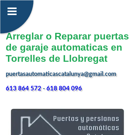
Arreglar o Reparar puertas
de garaje automaticas en
Torrelles de Llobregat
puertasautomaticascatalunya@gmail.com
613 864 572
-
618 804 096