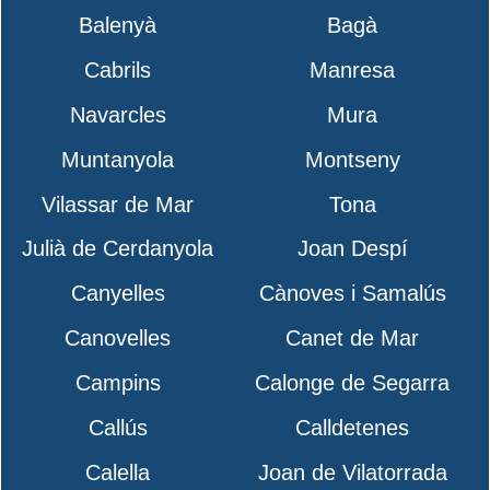
Balenyà
Bagà
Cabrils
Manresa
Navarcles
Mura
Muntanyola
Montseny
Vilassar de Mar
Tona
Julià de Cerdanyola
Joan Despí
Canyelles
Cànoves i Samalús
Canovelles
Canet de Mar
Campins
Calonge de Segarra
Callús
Calldetenes
Calella
Joan de Vilatorrada