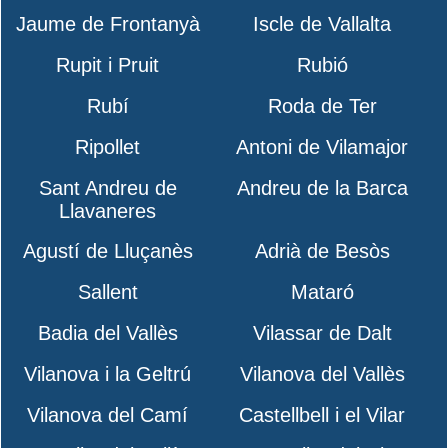
Jaume de Frontanyà
Iscle de Vallalta
Rupit i Pruit
Rubió
Rubí
Roda de Ter
Ripollet
Antoni de Vilamajor
Sant Andreu de
Andreu de la Barca
Llavaneres
Agustí de Lluçanès
Adrià de Besòs
Sallent
Mataró
Badia del Vallès
Vilassar de Dalt
Vilanova i la Geltrú
Vilanova del Vallès
Vilanova del Camí
Castellbell i el Vilar