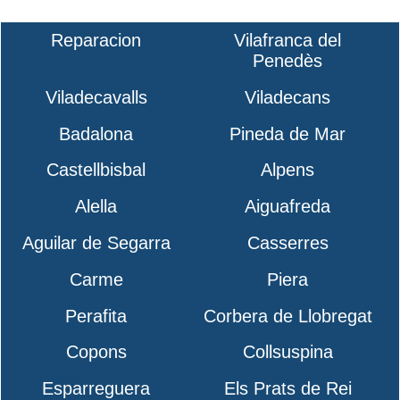
Reparacion
Vilafranca del
Penedès
Viladecavalls
Viladecans
Badalona
Pineda de Mar
Castellbisbal
Alpens
Alella
Aiguafreda
Aguilar de Segarra
Casserres
Carme
Piera
Perafita
Corbera de Llobregat
Copons
Collsuspina
Esparreguera
Els Prats de Rei