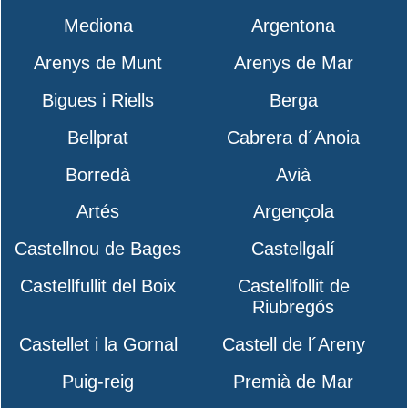
Mediona
Argentona
Arenys de Munt
Arenys de Mar
Bigues i Riells
Berga
Bellprat
Cabrera d´Anoia
Borredà
Avià
Artés
Argençola
Castellnou de Bages
Castellgalí
Castellfullit del Boix
Castellfollit de
Riubregós
Castellet i la Gornal
Castell de l´Areny
Puig-reig
Premià de Mar