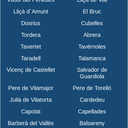
Lliçà d´Amunt
El Bruc
Dosrius
Cubelles
Tordera
Abrera
Tavertet
Tavèrnoles
Taradell
Talamanca
Vicenç de Castellet
Salvador de
Guardiola
Pere de Vilamajor
Pere de Torelló
Julià de Vilatorta
Cardedeu
Capolat
Capellades
Barberà del Vallès
Balsareny