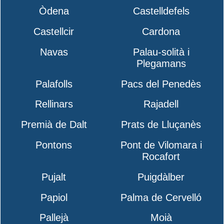
Òdena
Castelldefels
Castellcir
Cardona
Navas
Palau-solità i
Plegamans
Palafolls
Pacs del Penedès
Rellinars
Rajadell
Premià de Dalt
Prats de Lluçanès
Pontons
Pont de Vilomara i
Rocafort
Pujalt
Puigdàlber
Papiol
Palma de Cervelló
Pallejà
Moià