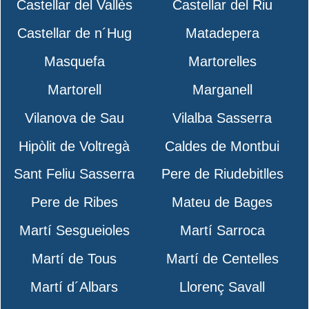
Castellar del Vallès
Castellar del Riu
Castellar de n´Hug
Matadepera
Masquefa
Martorelles
Martorell
Marganell
Vilanova de Sau
Vilalba Sasserra
Hipòlit de Voltregà
Caldes de Montbui
Sant Feliu Sasserra
Pere de Riudebitlles
Pere de Ribes
Mateu de Bages
Martí Sesgueioles
Martí Sarroca
Martí de Tous
Martí de Centelles
Martí d´Albars
Llorenç Savall