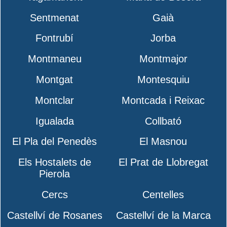
Sentmenat
Gaià
Fontrubí
Jorba
Montmaneu
Montmajor
Montgat
Montesquiu
Montclar
Montcada i Reixac
Igualada
Collbató
El Pla del Penedès
El Masnou
Els Hostalets de
El Prat de Llobregat
Pierola
Cercs
Centelles
Castellví de Rosanes
Castellví de la Marca