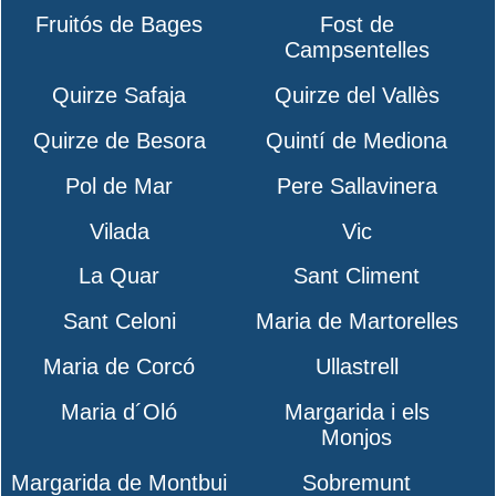
Fruitós de Bages
Fost de
Campsentelles
Quirze Safaja
Quirze del Vallès
Quirze de Besora
Quintí de Mediona
Pol de Mar
Pere Sallavinera
Vilada
Vic
La Quar
Sant Climent
Sant Celoni
Maria de Martorelles
Maria de Corcó
Ullastrell
Maria d´Oló
Margarida i els
Monjos
Margarida de Montbui
Sobremunt