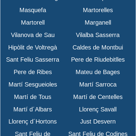
Masquefa
Martorelles
Martorell
Marganell
Vilanova de Sau
Vilalba Sasserra
Hipòlit de Voltregà
Caldes de Montbui
Sant Feliu Sasserra
Pere de Riudebitlles
Pere de Ribes
Mateu de Bages
Martí Sesgueioles
Martí Sarroca
Martí de Tous
Martí de Centelles
Martí d´Albars
Llorenç Savall
Llorenç d´Hortons
Just Desvern
Sant Feliu de
Sant Feliu de Codines