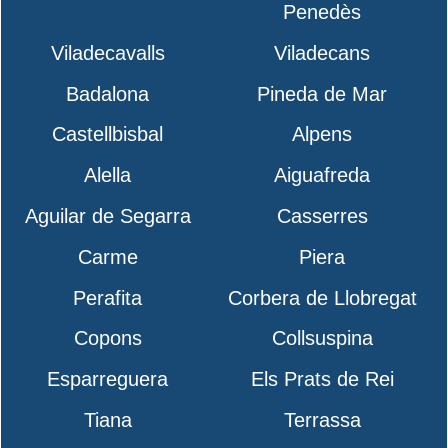
Penedès
Viladecavalls
Viladecans
Badalona
Pineda de Mar
Castellbisbal
Alpens
Alella
Aiguafreda
Aguilar de Segarra
Casserres
Carme
Piera
Perafita
Corbera de Llobregat
Copons
Collsuspina
Esparreguera
Els Prats de Rei
Tiana
Terrassa