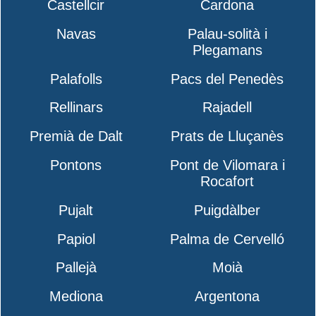
Castellcir
Cardona
Navas
Palau-solità i
Plegamans
Palafolls
Pacs del Penedès
Rellinars
Rajadell
Premià de Dalt
Prats de Lluçanès
Pontons
Pont de Vilomara i
Rocafort
Pujalt
Puigdàlber
Papiol
Palma de Cervelló
Pallejà
Moià
Mediona
Argentona