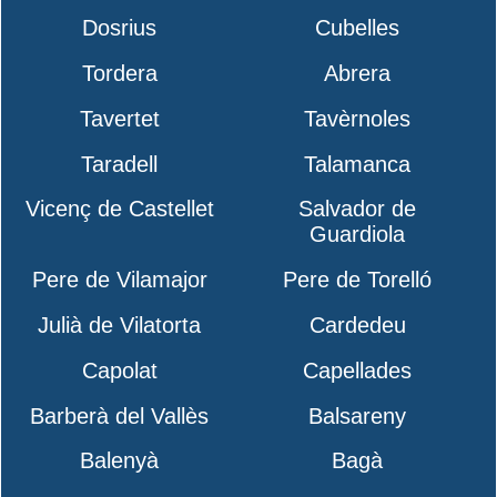
Dosrius
Cubelles
Tordera
Abrera
Tavertet
Tavèrnoles
Taradell
Talamanca
Vicenç de Castellet
Salvador de
Guardiola
Pere de Vilamajor
Pere de Torelló
Julià de Vilatorta
Cardedeu
Capolat
Capellades
Barberà del Vallès
Balsareny
Balenyà
Bagà