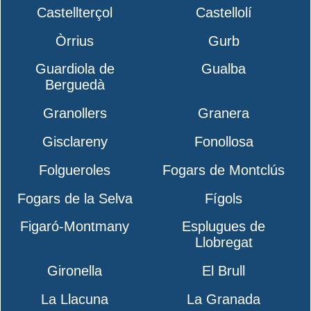
Castellterçol
Castellolí
Òrrius
Gurb
Guardiola de
Gualba
Berguedà
Granollers
Granera
Gisclareny
Fonollosa
Folgueroles
Fogars de Montclús
Fogars de la Selva
Fígols
Figaró-Montmany
Esplugues de
Llobregat
Gironella
El Brull
La Llacuna
La Granada