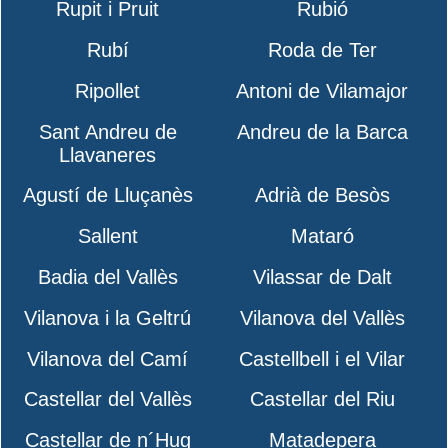
Rupit i Pruit
Rubió
Rubí
Roda de Ter
Ripollet
Antoni de Vilamajor
Sant Andreu de
Andreu de la Barca
Llavaneres
Agustí de Lluçanès
Adrià de Besòs
Sallent
Mataró
Badia del Vallès
Vilassar de Dalt
Vilanova i la Geltrú
Vilanova del Vallès
Vilanova del Camí
Castellbell i el Vilar
Castellar del Vallès
Castellar del Riu
Castellar de n´Hug
Matadepera