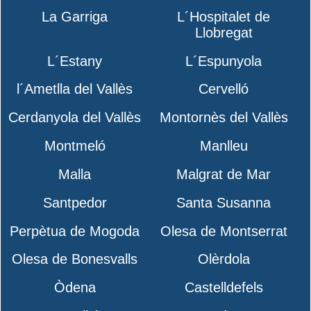
La Garriga
L´Hospitalet de
Llobregat
L´Estany
L´Espunyola
l´Ametlla del Vallès
Cervelló
Cerdanyola del Vallès
Montornès del Vallès
Montmeló
Manlleu
Malla
Malgrat de Mar
Santpedor
Santa Susanna
Perpètua de Mogoda
Olesa de Montserrat
Olesa de Bonesvalls
Olèrdola
Òdena
Castelldefels