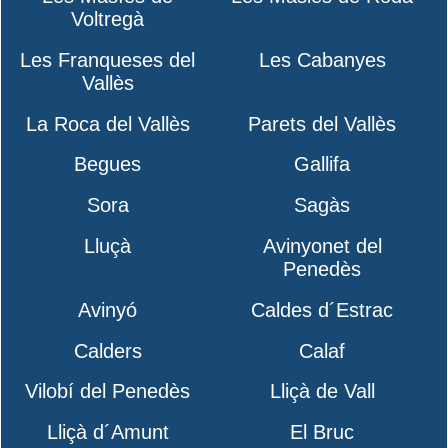
Voltregà
Les Franqueses del
Les Cabanyes
Vallès
La Roca del Vallès
Parets del Vallès
Begues
Gallifa
Sora
Sagàs
Lluçà
Avinyonet del
Penedès
Avinyó
Caldes d´Estrac
Calders
Calaf
Vilobí del Penedès
Lliçà de Vall
Lliçà d´Amunt
El Bruc