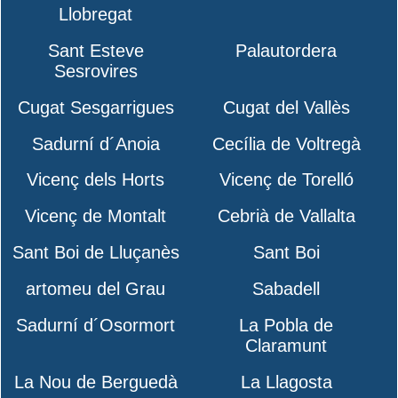
Llobregat
Sant Esteve
Palautordera
Sesrovires
Cugat Sesgarrigues
Cugat del Vallès
Sadurní d´Anoia
Cecília de Voltregà
Vicenç dels Horts
Vicenç de Torelló
Vicenç de Montalt
Cebrià de Vallalta
Sant Boi de Lluçanès
Sant Boi
artomeu del Grau
Sabadell
Sadurní d´Osormort
La Pobla de
Claramunt
La Nou de Berguedà
La Llagosta