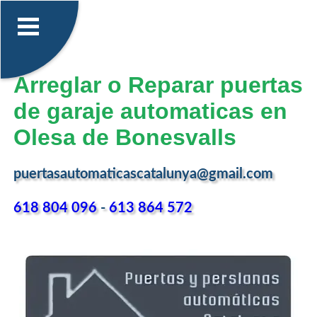
Arreglar o Reparar puertas
de garaje automaticas en
Olesa de Bonesvalls
puertasautomaticascatalunya@gmail.com
618 804 096
-
613 864 572