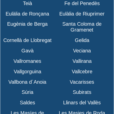
Teià
Fe del Penedès
Eulàlia de Ronçana
Eulàlia de Riuprimer
Eugènia de Berga
Santa Coloma de
Gramenet
Cornellà de Llobregat
Gelida
Gavà
Veciana
Vallromanes
Vallirana
Vallgorguina
Vallcebre
Vallbona d´Anoia
Vacarisses
Súria
Subirats
Saldes
Llinars del Vallès
Les Masíes de
Les Masies de Roda