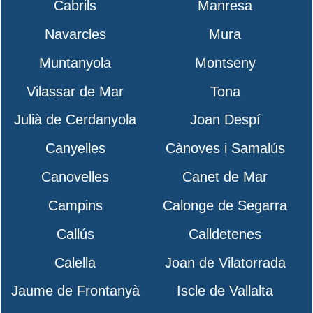
Cabrils
Manresa
Navarcles
Mura
Muntanyola
Montseny
Vilassar de Mar
Tona
Julià de Cerdanyola
Joan Despí
Canyelles
Cànoves i Samalús
Canovelles
Canet de Mar
Campins
Calonge de Segarra
Callús
Calldetenes
Calella
Joan de Vilatorrada
Jaume de Frontanyà
Iscle de Vallalta