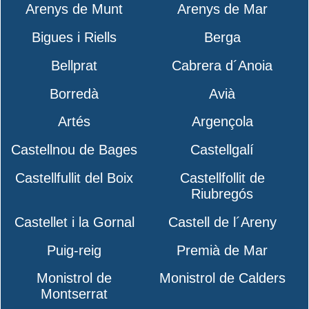
Arenys de Munt
Arenys de Mar
Bigues i Riells
Berga
Bellprat
Cabrera d´Anoia
Borredà
Avià
Artés
Argençola
Castellnou de Bages
Castellgalí
Castellfullit del Boix
Castellfollit de
Riubregós
Castellet i la Gornal
Castell de l´Areny
Puig-reig
Premià de Mar
Monistrol de
Monistrol de Calders
Montserrat