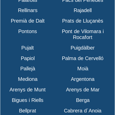
Rellinars
Rajadell
Premià de Dalt
Prats de Lluçanès
Pontons
Pont de Vilomara i
Rocafort
Pujalt
Puigdàlber
Papiol
Palma de Cervelló
Pallejà
Moià
Mediona
Argentona
Arenys de Munt
Arenys de Mar
Bigues i Riells
Berga
Bellprat
Cabrera d´Anoia