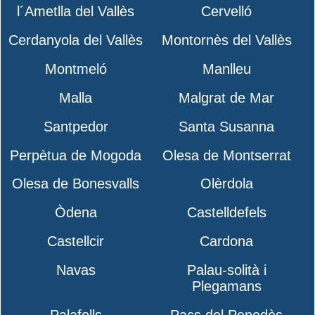
l´Ametlla del Vallès
Cervelló
Cerdanyola del Vallès
Montornès del Vallès
Montmeló
Manlleu
Malla
Malgrat de Mar
Santpedor
Santa Susanna
Perpètua de Mogoda
Olesa de Montserrat
Olesa de Bonesvalls
Olèrdola
Òdena
Castelldefels
Castellcir
Cardona
Navas
Palau-solità i
Plegamans
Palafolls
Pacs del Penedès