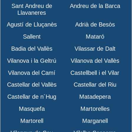
Sant Andreu de
Andreu de la Barca
Llavaneres
Agustí de Lluçanès
Adrià de Besòs
Sallent
Mataró
Badia del Vallès
Vilassar de Dalt
Vilanova i la Geltrú
Vilanova del Vallès
Vilanova del Camí
Castellbell i el Vilar
Castellar del Vallès
Castellar del Riu
Castellar de n´Hug
Matadepera
Masquefa
Martorelles
Martorell
Marganell