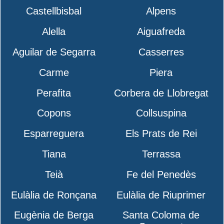
Castellbisbal
Alpens
Alella
Aiguafreda
Aguilar de Segarra
Casserres
Carme
Piera
Perafita
Corbera de Llobregat
Copons
Collsuspina
Esparreguera
Els Prats de Rei
Tiana
Terrassa
Teià
Fe del Penedès
Eulàlia de Ronçana
Eulàlia de Riuprimer
Eugènia de Berga
Santa Coloma de