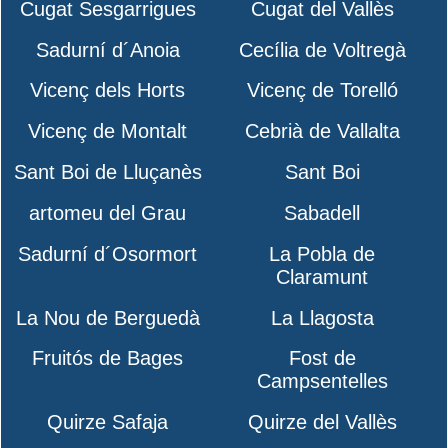
Cugat Sesgarrigues
Cugat del Vallès
Sadurní d´Anoia
Cecília de Voltregà
Vicenç dels Horts
Vicenç de Torelló
Vicenç de Montalt
Cebrià de Vallalta
Sant Boi de Lluçanès
Sant Boi
artomeu del Grau
Sabadell
Sadurní d´Osormort
La Pobla de
Claramunt
La Nou de Berguedà
La Llagosta
Fruitós de Bages
Fost de
Campsentelles
Quirze Safaja
Quirze del Vallès