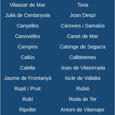
Vilassar de Mar
Tona
Julià de Cerdanyola
Joan Despí
Canyelles
Cànoves i Samalús
Canovelles
Canet de Mar
Campins
Calonge de Segarra
Callús
Calldetenes
Calella
Joan de Vilatorrada
Jaume de Frontanyà
Iscle de Vallalta
Rupit i Pruit
Rubió
Rubí
Roda de Ter
Ripollet
Antoni de Vilamajor