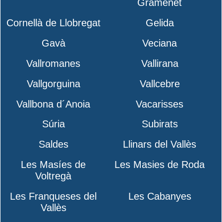
Gramenet
Cornellà de Llobregat
Gelida
Gavà
Veciana
Vallromanes
Vallirana
Vallgorguina
Vallcebre
Vallbona d´Anoia
Vacarisses
Súria
Subirats
Saldes
Llinars del Vallès
Les Masíes de
Les Masies de Roda
Voltregà
Les Franqueses del
Les Cabanyes
Vallès