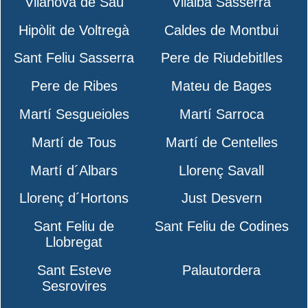
Vilanova de Sau
Vilalba Sasserra
Hipòlit de Voltregà
Caldes de Montbui
Sant Feliu Sasserra
Pere de Riudebitlles
Pere de Ribes
Mateu de Bages
Martí Sesgueioles
Martí Sarroca
Martí de Tous
Martí de Centelles
Martí d´Albars
Llorenç Savall
Llorenç d´Hortons
Just Desvern
Sant Feliu de
Sant Feliu de Codines
Llobregat
Sant Esteve
Palautordera
Sesrovires