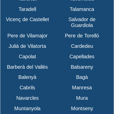
Taradell
Talamanca
Vicenç de Castellet
Salvador de
Guardiola
Pere de Vilamajor
Pere de Torelló
Julià de Vilatorta
Cardedeu
Capolat
Capellades
Barberà del Vallès
Balsareny
Balenyà
Bagà
Cabrils
Manresa
Navarcles
Mura
Muntanyola
Montseny