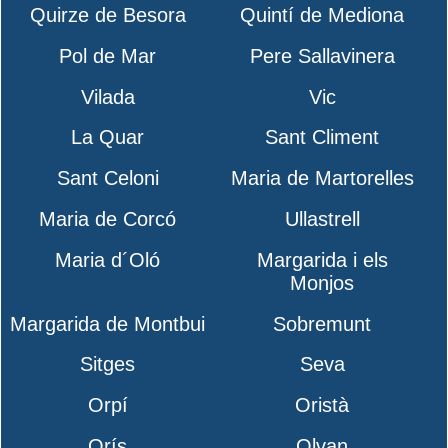
Quirze de Besora
Quintí de Mediona
Pol de Mar
Pere Sallavinera
Vilada
Vic
La Quar
Sant Climent
Sant Celoni
Maria de Martorelles
Maria de Corcó
Ullastrell
Maria d´Oló
Margarida i els
Monjos
Margarida de Montbui
Sobremunt
Sitges
Seva
Orpí
Oristà
Orís
Olvan