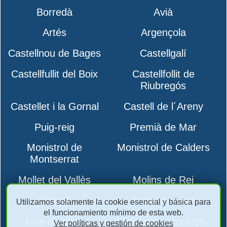
Borredà
Avià
Artés
Argençola
Castellnou de Bages
Castellgalí
Castellfullit del Boix
Castellfollit de
Riubregós
Castellet i la Gornal
Castell de l´Areny
Puig-reig
Premià de Mar
Monistrol de
Monistrol de Calders
Montserrat
Mollet del Vallès
Molins de Rei
Polinyà
Pobla de Lillet
Utilizamos solamente la cookie esencial y básica para
el funcionamiento mínimo de esta web.
lona-rapidas-
Políticas y cookies
Ver políticas y gestión de cookies