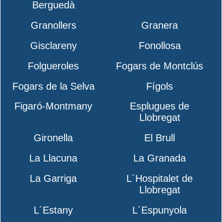
Berguedà
Granollers
Granera
Gisclareny
Fonollosa
Folgueroles
Fogars de Montclús
Fogars de la Selva
Fígols
Figaró-Montmany
Esplugues de
Llobregat
Gironella
El Brull
La Llacuna
La Granada
La Garriga
L´Hospitalet de
Llobregat
L´Estany
L´Espunyola