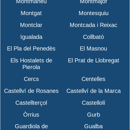
Montmaneu
Montmajor
Montgat
Montesquiu
Montclar
Montcada i Reixac
Igualada
Collbató
El Pla del Penedès
El Masnou
Els Hostalets de
El Prat de Llobregat
Pierola
Cercs
Centelles
Castellví de Rosanes
Castellví de la Marca
Castellterçol
Castellolí
Òrrius
Gurb
Guardiola de
Gualba