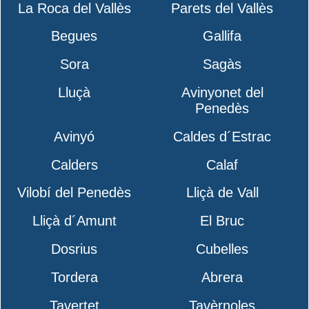
La Roca del Vallès
Parets del Vallès
Begues
Gallifa
Sora
Sagàs
Lluçà
Avinyonet del
Penedès
Avinyó
Caldes d´Estrac
Calders
Calaf
Vilobí del Penedès
Lliçà de Vall
Lliçà d´Amunt
El Bruc
Dosrius
Cubelles
Tordera
Abrera
Tavertet
Tavèrnoles