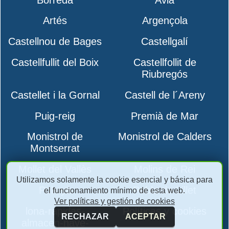
Artés
Argençola
Castellnou de Bages
Castellgalí
Castellfullit del Boix
Castellfollit de
Riubregós
Castellet i la Gornal
Castell de l´Areny
Puig-reig
Premià de Mar
Monistrol de
Monistrol de Calders
Montserrat
Mollet del Vallès
Molins de Rei
Utilizamos solamente la cookie esencial y básica para
Polinyà
Pobla de Lillet
el funcionamiento mínimo de esta web.
Ver políticas y gestión de cookies
lona-rapidas-
Políticas y cookies
RECHAZAR
ACEPTAR
almacen-nave-