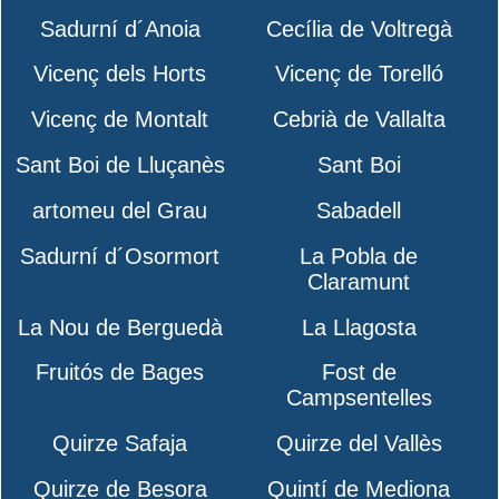
Sadurní d´Anoia
Cecília de Voltregà
Vicenç dels Horts
Vicenç de Torelló
Vicenç de Montalt
Cebrià de Vallalta
Sant Boi de Lluçanès
Sant Boi
artomeu del Grau
Sabadell
Sadurní d´Osormort
La Pobla de
Claramunt
La Nou de Berguedà
La Llagosta
Fruitós de Bages
Fost de
Campsentelles
Quirze Safaja
Quirze del Vallès
Quirze de Besora
Quintí de Mediona