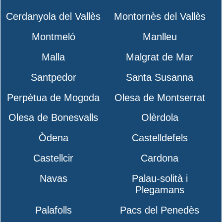
Cerdanyola del Vallès
Montornès del Vallès
Montmeló
Manlleu
Malla
Malgrat de Mar
Santpedor
Santa Susanna
Perpètua de Mogoda
Olesa de Montserrat
Olesa de Bonesvalls
Olèrdola
Òdena
Castelldefels
Castellcir
Cardona
Navas
Palau-solità i
Plegamans
Palafolls
Pacs del Penedès