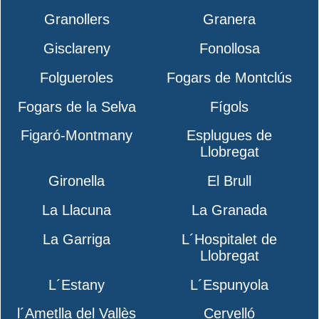
Granollers
Granera
Gisclareny
Fonollosa
Folgueroles
Fogars de Montclús
Fogars de la Selva
Fígols
Figaró-Montmany
Esplugues de
Llobregat
Gironella
El Brull
La Llacuna
La Granada
La Garriga
L´Hospitalet de
Llobregat
L´Estany
L´Espunyola
l´Ametlla del Vallès
Cervelló