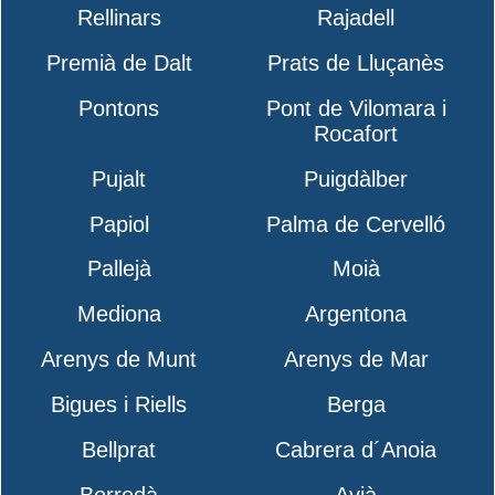
Rellinars
Rajadell
Premià de Dalt
Prats de Lluçanès
Pontons
Pont de Vilomara i
Rocafort
Pujalt
Puigdàlber
Papiol
Palma de Cervelló
Pallejà
Moià
Mediona
Argentona
Arenys de Munt
Arenys de Mar
Bigues i Riells
Berga
Bellprat
Cabrera d´Anoia
Borredà
Avià