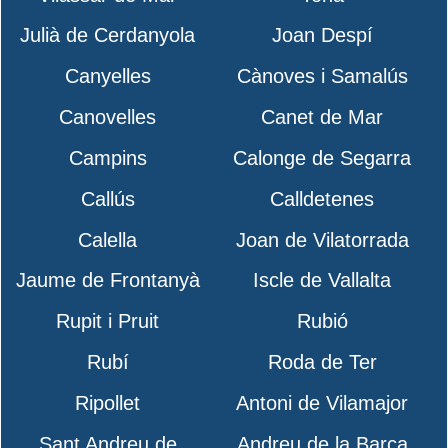
Julià de Cerdanyola
Joan Despí
Canyelles
Cànoves i Samalús
Canovelles
Canet de Mar
Campins
Calonge de Segarra
Callús
Calldetenes
Calella
Joan de Vilatorrada
Jaume de Frontanyà
Iscle de Vallalta
Rupit i Pruit
Rubió
Rubí
Roda de Ter
Ripollet
Antoni de Vilamajor
Sant Andreu de
Andreu de la Barca