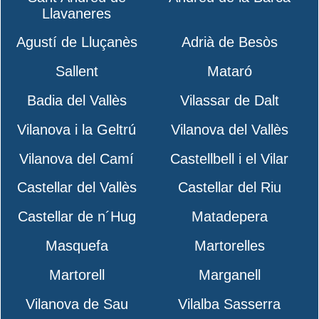
Llavaneres
Agustí de Lluçanès
Adrià de Besòs
Sallent
Mataró
Badia del Vallès
Vilassar de Dalt
Vilanova i la Geltrú
Vilanova del Vallès
Vilanova del Camí
Castellbell i el Vilar
Castellar del Vallès
Castellar del Riu
Castellar de n´Hug
Matadepera
Masquefa
Martorelles
Martorell
Marganell
Vilanova de Sau
Vilalba Sasserra