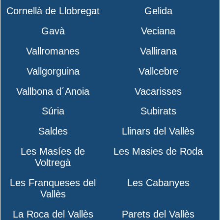
Cornellà de Llobregat
Gelida
Gavà
Veciana
Vallromanes
Vallirana
Vallgorguina
Vallcebre
Vallbona d´Anoia
Vacarisses
Súria
Subirats
Saldes
Llinars del Vallès
Les Masíes de
Les Masies de Roda
Voltregà
Les Franqueses del
Les Cabanyes
Vallès
La Roca del Vallès
Parets del Vallès