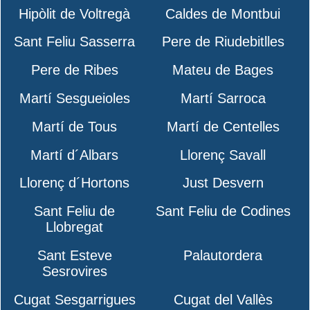
Hipòlit de Voltregà
Caldes de Montbui
Sant Feliu Sasserra
Pere de Riudebitlles
Pere de Ribes
Mateu de Bages
Martí Sesgueioles
Martí Sarroca
Martí de Tous
Martí de Centelles
Martí d´Albars
Llorenç Savall
Llorenç d´Hortons
Just Desvern
Sant Feliu de
Sant Feliu de Codines
Llobregat
Sant Esteve
Palautordera
Sesrovires
Cugat Sesgarrigues
Cugat del Vallès