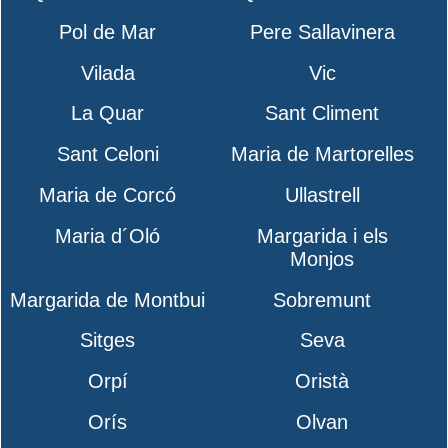
Pol de Mar
Pere Sallavinera
Vilada
Vic
La Quar
Sant Climent
Sant Celoni
Maria de Martorelles
Maria de Corcó
Ullastrell
Maria d´Oló
Margarida i els
Monjos
Margarida de Montbui
Sobremunt
Sitges
Seva
Orpí
Oristà
Orís
Olvan