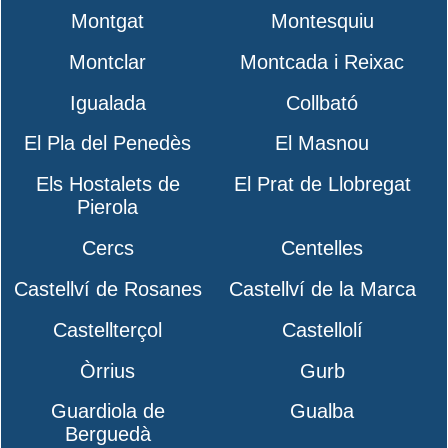
Montgat
Montesquiu
Montclar
Montcada i Reixac
Igualada
Collbató
El Pla del Penedès
El Masnou
Els Hostalets de
El Prat de Llobregat
Pierola
Cercs
Centelles
Castellví de Rosanes
Castellví de la Marca
Castellterçol
Castellolí
Òrrius
Gurb
Guardiola de
Gualba
Berguedà