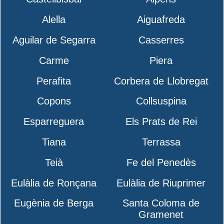
Alella
Aiguafreda
Aguilar de Segarra
Casserres
Carme
Piera
Perafita
Corbera de Llobregat
Copons
Collsuspina
Esparreguera
Els Prats de Rei
Tiana
Terrassa
Teià
Fe del Penedès
Eulàlia de Ronçana
Eulàlia de Riuprimer
Eugènia de Berga
Santa Coloma de
Gramenet