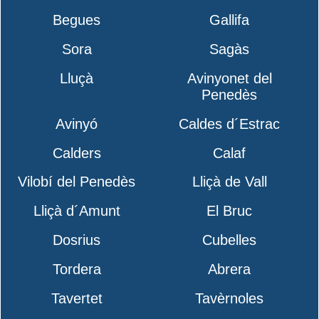
Begues
Gallifa
Sora
Sagàs
Lluçà
Avinyonet del
Penedès
Avinyó
Caldes d´Estrac
Calders
Calaf
Vilobí del Penedès
Lliçà de Vall
Lliçà d´Amunt
El Bruc
Dosrius
Cubelles
Tordera
Abrera
Tavertet
Tavèrnoles