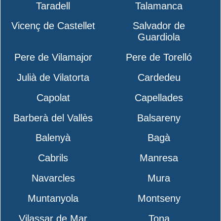
Taradell
Talamanca
Vicenç de Castellet
Salvador de
Guardiola
Pere de Vilamajor
Pere de Torelló
Julià de Vilatorta
Cardedeu
Capolat
Capellades
Barberà del Vallès
Balsareny
Balenyà
Bagà
Cabrils
Manresa
Navarcles
Mura
Muntanyola
Montseny
Vilassar de Mar
Tona