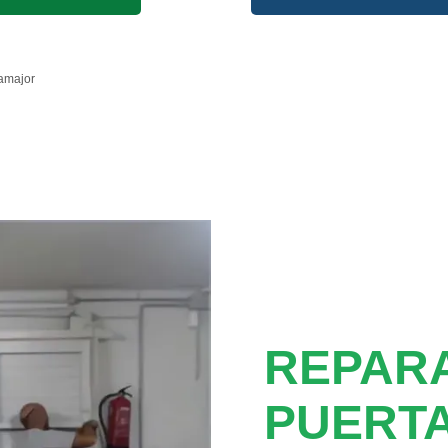
amajor
REPAR
PUERT