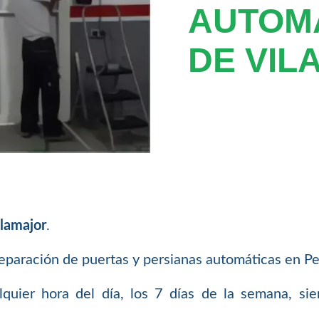
AUTOM
DE VIL
ilamajor
.
aración de puertas y persianas automáticas en Per
uier hora del día, los 7 días de la semana, si