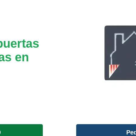
puertas
as en
Ped