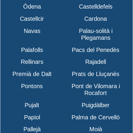
Òdena
Castelldefels
Castellcir
Cardona
Navas
Palau-solità i
Plegamans
Palafolls
Pacs del Penedès
Rellinars
Rajadell
Premià de Dalt
Prats de Lluçanès
Pontons
Pont de Vilomara i
Rocafort
Pujalt
Puigdàlber
Papiol
Palma de Cervelló
Pallejà
Moià