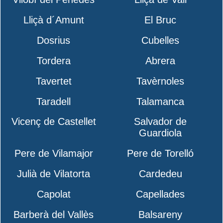
Lliçà d´Amunt
El Bruc
Dosrius
Cubelles
Tordera
Abrera
Tavertet
Tavèrnoles
Taradell
Talamanca
Vicenç de Castellet
Salvador de
Guardiola
Pere de Vilamajor
Pere de Torelló
Julià de Vilatorta
Cardedeu
Capolat
Capellades
Barberà del Vallès
Balsareny