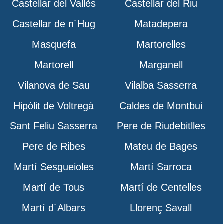
Castellar del Vallès
Castellar del Riu
Castellar de n´Hug
Matadepera
Masquefa
Martorelles
Martorell
Marganell
Vilanova de Sau
Vilalba Sasserra
Hipòlit de Voltregà
Caldes de Montbui
Sant Feliu Sasserra
Pere de Riudebitlles
Pere de Ribes
Mateu de Bages
Martí Sesgueioles
Martí Sarroca
Martí de Tous
Martí de Centelles
Martí d´Albars
Llorenç Savall