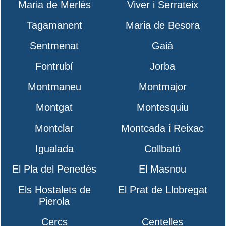
Maria de Merlès
Viver i Serrateix
Tagamanent
Maria de Besora
Sentmenat
Gaià
Fontrubí
Jorba
Montmaneu
Montmajor
Montgat
Montesquiu
Montclar
Montcada i Reixac
Igualada
Collbató
El Pla del Penedès
El Masnou
Els Hostalets de
El Prat de Llobregat
Pierola
Cercs
Centelles