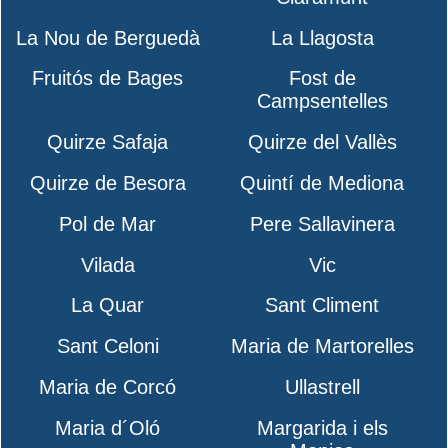
La Nou de Berguedà
La Llagosta
Fruitós de Bages
Fost de
Campsentelles
Quirze Safaja
Quirze del Vallès
Quirze de Besora
Quintí de Mediona
Pol de Mar
Pere Sallavinera
Vilada
Vic
La Quar
Sant Climent
Sant Celoni
Maria de Martorelles
Maria de Corcó
Ullastrell
Maria d´Oló
Margarida i els