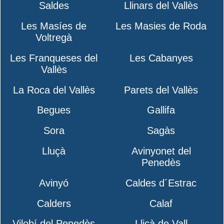
Saldes
Llinars del Vallès
Les Masíes de
Les Masies de Roda
Voltregà
Les Franqueses del
Les Cabanyes
Vallès
La Roca del Vallès
Parets del Vallès
Begues
Gallifa
Sora
Sagàs
Lluçà
Avinyonet del
Penedès
Avinyó
Caldes d´Estrac
Calders
Calaf
Vilobí del Penedès
Lliçà de Vall