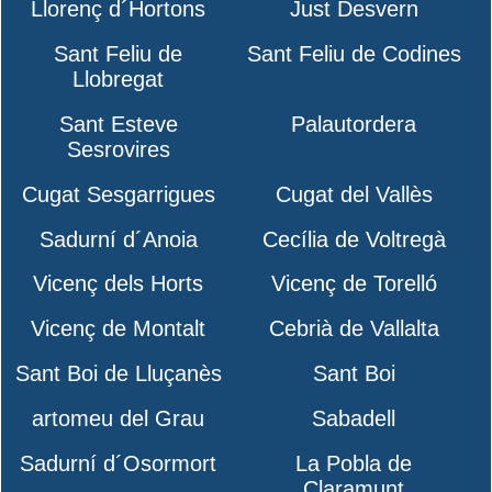
Llorenç d´Hortons
Just Desvern
Sant Feliu de
Sant Feliu de Codines
Llobregat
Sant Esteve
Palautordera
Sesrovires
Cugat Sesgarrigues
Cugat del Vallès
Sadurní d´Anoia
Cecília de Voltregà
Vicenç dels Horts
Vicenç de Torelló
Vicenç de Montalt
Cebrià de Vallalta
Sant Boi de Lluçanès
Sant Boi
artomeu del Grau
Sabadell
Sadurní d´Osormort
La Pobla de
Claramunt