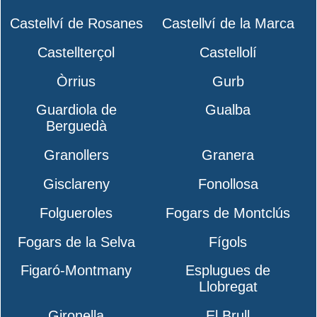
Castellví de Rosanes
Castellví de la Marca
Castellterçol
Castellolí
Òrrius
Gurb
Guardiola de
Gualba
Berguedà
Granollers
Granera
Gisclareny
Fonollosa
Folgueroles
Fogars de Montclús
Fogars de la Selva
Fígols
Figaró-Montmany
Esplugues de
Llobregat
Gironella
El Brull