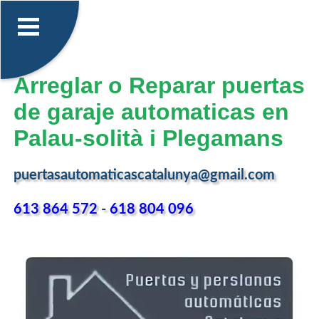
Arreglar o Reparar puertas
de garaje automaticas en
Palau-solità i Plegamans
puertasautomaticascatalunya@gmail.com
613 864 572
-
618 804 096