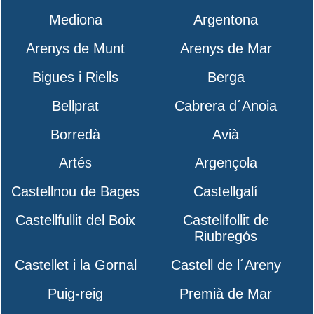
Mediona
Argentona
Arenys de Munt
Arenys de Mar
Bigues i Riells
Berga
Bellprat
Cabrera d´Anoia
Borredà
Avià
Artés
Argençola
Castellnou de Bages
Castellgalí
Castellfullit del Boix
Castellfollit de
Riubregós
Castellet i la Gornal
Castell de l´Areny
Puig-reig
Premià de Mar