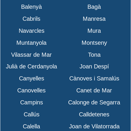
Balenyà
Bagà
Cabrils
Manresa
Navarcles
Mura
Muntanyola
Montseny
Vilassar de Mar
Tona
Julià de Cerdanyola
Joan Despí
Canyelles
Cànoves i Samalús
Canovelles
Canet de Mar
Campins
Calonge de Segarra
Callús
Calldetenes
Calella
Joan de Vilatorrada