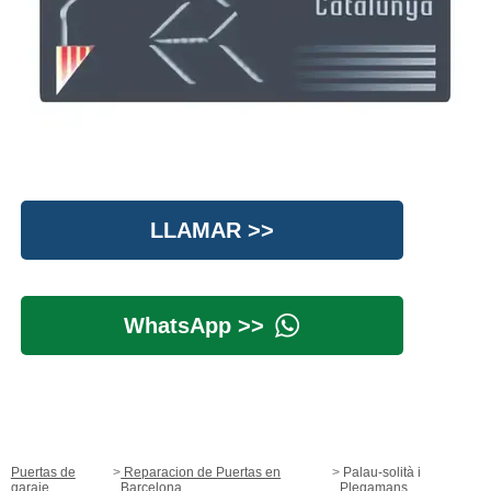
LLAMAR >>
WhatsApp >>
Puertas de
Reparacion de Puertas en
Palau-solità i
garaje
Barcelona
Plegamans