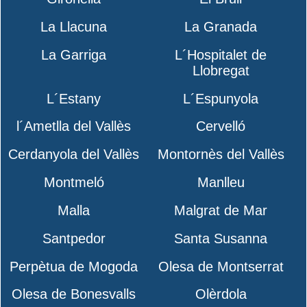
La Llacuna
La Granada
La Garriga
L´Hospitalet de
Llobregat
L´Estany
L´Espunyola
l´Ametlla del Vallès
Cervelló
Cerdanyola del Vallès
Montornès del Vallès
Montmeló
Manlleu
Malla
Malgrat de Mar
Santpedor
Santa Susanna
Perpètua de Mogoda
Olesa de Montserrat
Olesa de Bonesvalls
Olèrdola