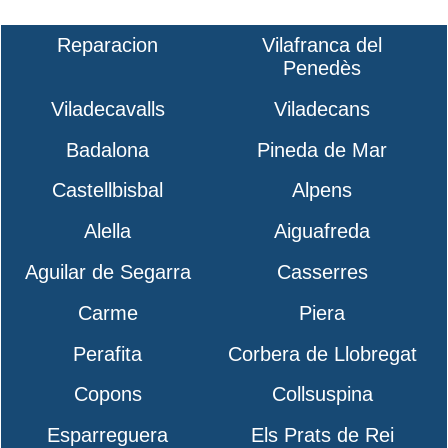
Reparacion
Vilafranca del
Penedès
Viladecavalls
Viladecans
Badalona
Pineda de Mar
Castellbisbal
Alpens
Alella
Aiguafreda
Aguilar de Segarra
Casserres
Carme
Piera
Perafita
Corbera de Llobregat
Copons
Collsuspina
Esparreguera
Els Prats de Rei