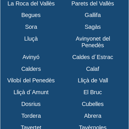
La Roca del Vallès
Parets del Vallès
Begues
Gallifa
Sora
Sagàs
Lluçà
Avinyonet del
Penedès
Avinyó
Caldes d´Estrac
Calders
Calaf
Vilobí del Penedès
Lliçà de Vall
Lliçà d´Amunt
El Bruc
Dosrius
Cubelles
Tordera
Abrera
Tavertet
Tavèrnoles