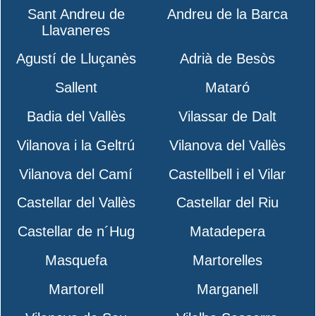
Sant Andreu de
Andreu de la Barca
Llavaneres
Agustí de Lluçanès
Adrià de Besòs
Sallent
Mataró
Badia del Vallès
Vilassar de Dalt
Vilanova i la Geltrú
Vilanova del Vallès
Vilanova del Camí
Castellbell i el Vilar
Castellar del Vallès
Castellar del Riu
Castellar de n´Hug
Matadepera
Masquefa
Martorelles
Martorell
Marganell