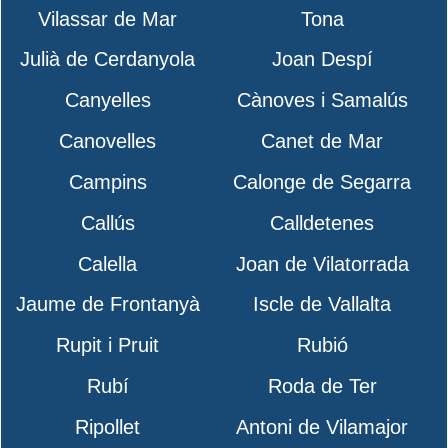
Vilassar de Mar
Tona
Julià de Cerdanyola
Joan Despí
Canyelles
Cànoves i Samalús
Canovelles
Canet de Mar
Campins
Calonge de Segarra
Callús
Calldetenes
Calella
Joan de Vilatorrada
Jaume de Frontanyà
Iscle de Vallalta
Rupit i Pruit
Rubió
Rubí
Roda de Ter
Ripollet
Antoni de Vilamajor