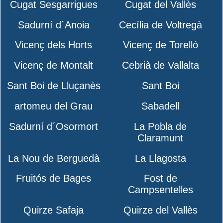
Cugat Sesgarrigues
Cugat del Vallès
Sadurní d´Anoia
Cecília de Voltregà
Vicenç dels Horts
Vicenç de Torelló
Vicenç de Montalt
Cebrià de Vallalta
Sant Boi de Lluçanès
Sant Boi
artomeu del Grau
Sabadell
Sadurní d´Osormort
La Pobla de
Claramunt
La Nou de Berguedà
La Llagosta
Fruitós de Bages
Fost de
Campsentelles
Quirze Safaja
Quirze del Vallès