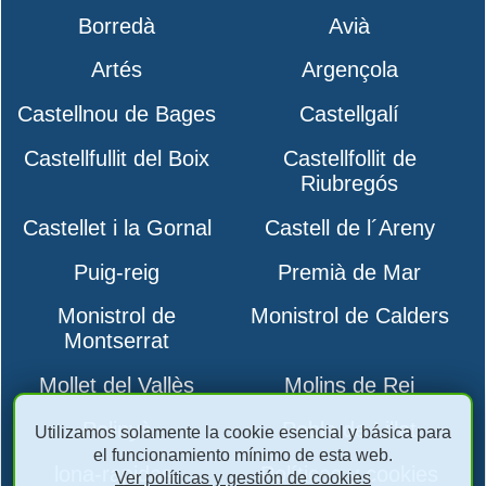
Borredà
Avià
Artés
Argençola
Castellnou de Bages
Castellgalí
Castellfullit del Boix
Castellfollit de
Riubregós
Castellet i la Gornal
Castell de l´Areny
Puig-reig
Premià de Mar
Monistrol de
Monistrol de Calders
Montserrat
Mollet del Vallès
Molins de Rei
Polinyà
Pobla de Lillet
Utilizamos solamente la cookie esencial y básica para
el funcionamiento mínimo de esta web.
lona-rapidas-
Políticas y cookies
Ver políticas y gestión de cookies