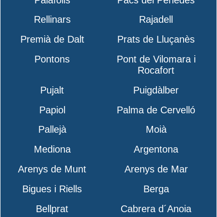
Rellinars
Rajadell
Premià de Dalt
Prats de Lluçanès
Pontons
Pont de Vilomara i
Rocafort
Pujalt
Puigdàlber
Papiol
Palma de Cervelló
Pallejà
Moià
Mediona
Argentona
Arenys de Munt
Arenys de Mar
Bigues i Riells
Berga
Bellprat
Cabrera d´Anoia