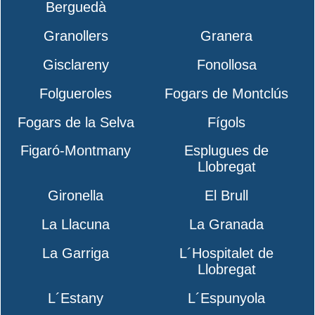
Berguedà
Granollers
Granera
Gisclareny
Fonollosa
Folgueroles
Fogars de Montclús
Fogars de la Selva
Fígols
Figaró-Montmany
Esplugues de
Llobregat
Gironella
El Brull
La Llacuna
La Granada
La Garriga
L´Hospitalet de
Llobregat
L´Estany
L´Espunyola