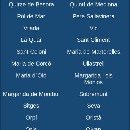
Quirze de Besora
Quintí de Mediona
Pol de Mar
Pere Sallavinera
Vilada
Vic
La Quar
Sant Climent
Sant Celoni
Maria de Martorelles
Maria de Corcó
Ullastrell
Maria d´Oló
Margarida i els
Monjos
Margarida de Montbui
Sobremunt
Sitges
Seva
Orpí
Oristà
Orís
Olvan