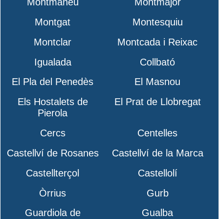
Montmaneu
Montmajor
Montgat
Montesquiu
Montclar
Montcada i Reixac
Igualada
Collbató
El Pla del Penedès
El Masnou
Els Hostalets de
El Prat de Llobregat
Pierola
Cercs
Centelles
Castellví de Rosanes
Castellví de la Marca
Castellterçol
Castellolí
Òrrius
Gurb
Guardiola de
Gualba