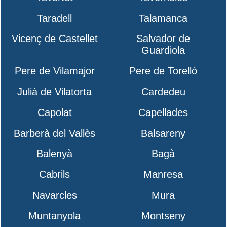
Taradell
Talamanca
Vicenç de Castellet
Salvador de
Guardiola
Pere de Vilamajor
Pere de Torelló
Julià de Vilatorta
Cardedeu
Capolat
Capellades
Barberà del Vallès
Balsareny
Balenyà
Bagà
Cabrils
Manresa
Navarcles
Mura
Muntanyola
Montseny