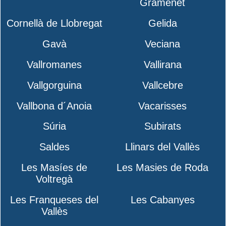
Gramenet
Cornellà de Llobregat
Gelida
Gavà
Veciana
Vallromanes
Vallirana
Vallgorguina
Vallcebre
Vallbona d´Anoia
Vacarisses
Súria
Subirats
Saldes
Llinars del Vallès
Les Masíes de
Les Masies de Roda
Voltregà
Les Franqueses del
Les Cabanyes
Vallès