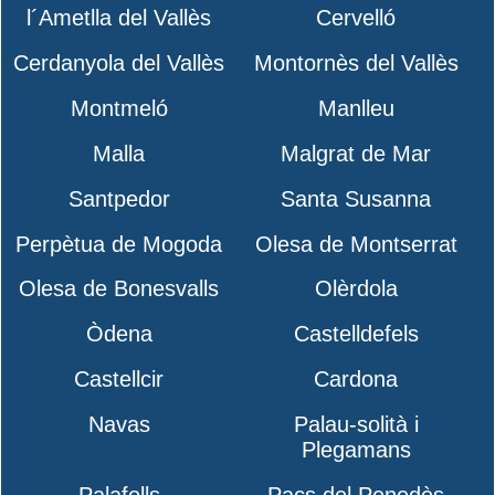
l´Ametlla del Vallès
Cervelló
Cerdanyola del Vallès
Montornès del Vallès
Montmeló
Manlleu
Malla
Malgrat de Mar
Santpedor
Santa Susanna
Perpètua de Mogoda
Olesa de Montserrat
Olesa de Bonesvalls
Olèrdola
Òdena
Castelldefels
Castellcir
Cardona
Navas
Palau-solità i
Plegamans
Palafolls
Pacs del Penedès