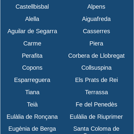
Castellbisbal
Alpens
Alella
Aiguafreda
Aguilar de Segarra
Casserres
Carme
Piera
Perafita
Corbera de Llobregat
Copons
Collsuspina
Esparreguera
Els Prats de Rei
Tiana
Terrassa
Teià
Fe del Penedès
Eulàlia de Ronçana
Eulàlia de Riuprimer
Eugènia de Berga
Santa Coloma de