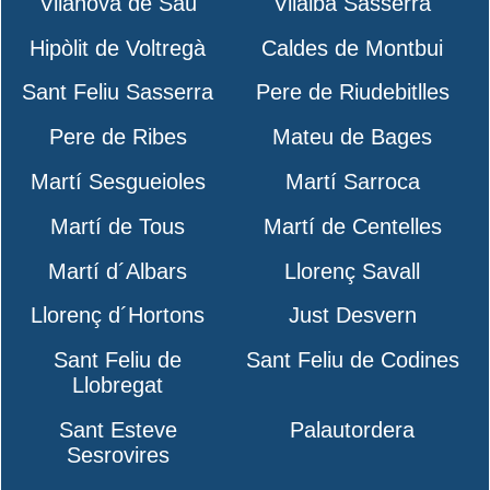
Vilanova de Sau
Vilalba Sasserra
Hipòlit de Voltregà
Caldes de Montbui
Sant Feliu Sasserra
Pere de Riudebitlles
Pere de Ribes
Mateu de Bages
Martí Sesgueioles
Martí Sarroca
Martí de Tous
Martí de Centelles
Martí d´Albars
Llorenç Savall
Llorenç d´Hortons
Just Desvern
Sant Feliu de
Sant Feliu de Codines
Llobregat
Sant Esteve
Palautordera
Sesrovires