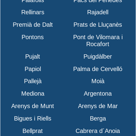
Rellinars
Rajadell
Premià de Dalt
Prats de Lluçanès
Pontons
Pont de Vilomara i
Rocafort
Pujalt
Puigdàlber
Papiol
Palma de Cervelló
Pallejà
Moià
Mediona
Argentona
Arenys de Munt
Arenys de Mar
Bigues i Riells
Berga
Bellprat
Cabrera d´Anoia