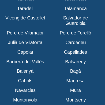
Taradell
Talamanca
Vicenç de Castellet
Salvador de
Guardiola
Pere de Vilamajor
Pere de Torelló
Julià de Vilatorta
Cardedeu
Capolat
Capellades
Barberà del Vallès
Balsareny
Balenyà
Bagà
Cabrils
Manresa
Navarcles
Mura
Muntanyola
Montseny