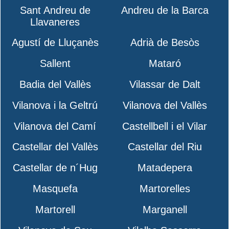
Sant Andreu de
Andreu de la Barca
Llavaneres
Agustí de Lluçanès
Adrià de Besòs
Sallent
Mataró
Badia del Vallès
Vilassar de Dalt
Vilanova i la Geltrú
Vilanova del Vallès
Vilanova del Camí
Castellbell i el Vilar
Castellar del Vallès
Castellar del Riu
Castellar de n´Hug
Matadepera
Masquefa
Martorelles
Martorell
Marganell