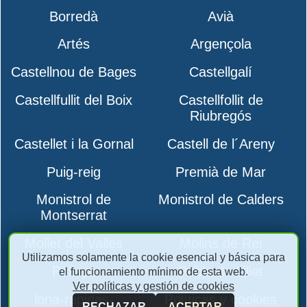
Borredà
Avià
Artés
Argençola
Castellnou de Bages
Castellgalí
Castellfullit del Boix
Castellfollit de
Riubregós
Castellet i la Gornal
Castell de l´Areny
Puig-reig
Premià de Mar
Monistrol de
Monistrol de Calders
Montserrat
Mollet del Vallès
Molins de Rei
Utilizamos solamente la cookie esencial y básica para
Polinyà
Pobla de Lillet
el funcionamiento mínimo de esta web.
Ver políticas y gestión de cookies
lona-rapidas-
Políticas y cookies
RECHAZAR
ACEPTAR