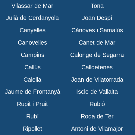
Vilassar de Mar
Tona
Julià de Cerdanyola
Joan Despí
Canyelles
Cànoves i Samalús
Canovelles
Canet de Mar
Campins
Calonge de Segarra
Callús
Calldetenes
Calella
Joan de Vilatorrada
Jaume de Frontanyà
Iscle de Vallalta
Rupit i Pruit
Rubió
Rubí
Roda de Ter
Ripollet
Antoni de Vilamajor