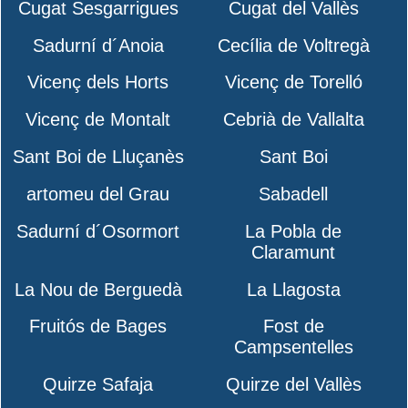
Cugat Sesgarrigues
Cugat del Vallès
Sadurní d´Anoia
Cecília de Voltregà
Vicenç dels Horts
Vicenç de Torelló
Vicenç de Montalt
Cebrià de Vallalta
Sant Boi de Lluçanès
Sant Boi
artomeu del Grau
Sabadell
Sadurní d´Osormort
La Pobla de
Claramunt
La Nou de Berguedà
La Llagosta
Fruitós de Bages
Fost de
Campsentelles
Quirze Safaja
Quirze del Vallès