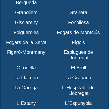
Berguedà
Granollers
Granera
Gisclareny
Fonollosa
Folgueroles
Fogars de Montclús
Fogars de la Selva
Fígols
Figaró-Montmany
Esplugues de
Llobregat
Gironella
El Brull
La Llacuna
La Granada
La Garriga
L´Hospitalet de
Llobregat
L´Estany
L´Espunyola