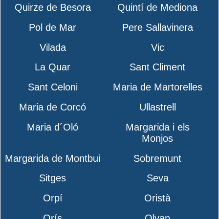
Quirze de Besora
Quintí de Mediona
Pol de Mar
Pere Sallavinera
Vilada
Vic
La Quar
Sant Climent
Sant Celoni
Maria de Martorelles
Maria de Corcó
Ullastrell
Maria d´Oló
Margarida i els
Monjos
Margarida de Montbui
Sobremunt
Sitges
Seva
Orpí
Oristà
Orís
Olvan