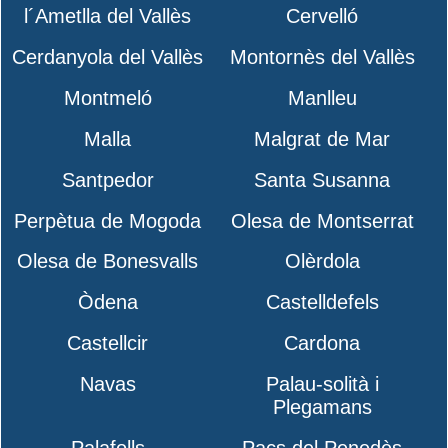
l´Ametlla del Vallès
Cervelló
Cerdanyola del Vallès
Montornès del Vallès
Montmeló
Manlleu
Malla
Malgrat de Mar
Santpedor
Santa Susanna
Perpètua de Mogoda
Olesa de Montserrat
Olesa de Bonesvalls
Olèrdola
Òdena
Castelldefels
Castellcir
Cardona
Navas
Palau-solità i
Plegamans
Palafolls
Pacs del Penedès