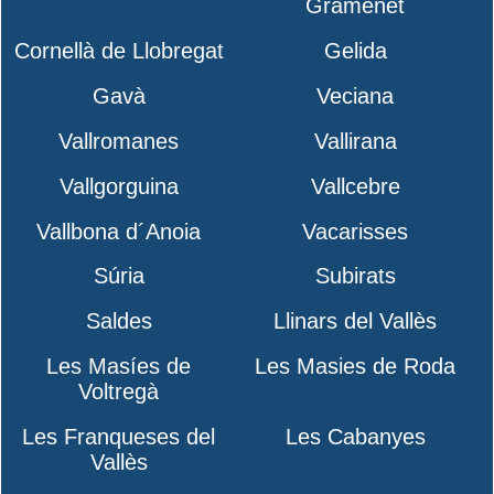
Gramenet
Cornellà de Llobregat
Gelida
Gavà
Veciana
Vallromanes
Vallirana
Vallgorguina
Vallcebre
Vallbona d´Anoia
Vacarisses
Súria
Subirats
Saldes
Llinars del Vallès
Les Masíes de
Les Masies de Roda
Voltregà
Les Franqueses del
Les Cabanyes
Vallès