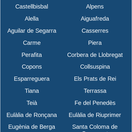
Castellbisbal
Alpens
Alella
Aiguafreda
Aguilar de Segarra
Casserres
Carme
Piera
Perafita
Corbera de Llobregat
Copons
Collsuspina
Esparreguera
Els Prats de Rei
Tiana
Terrassa
Teià
Fe del Penedès
Eulàlia de Ronçana
Eulàlia de Riuprimer
Eugènia de Berga
Santa Coloma de