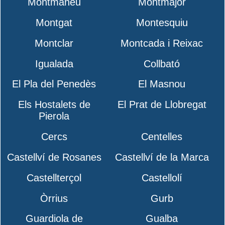
Montmaneu
Montmajor
Montgat
Montesquiu
Montclar
Montcada i Reixac
Igualada
Collbató
El Pla del Penedès
El Masnou
Els Hostalets de
El Prat de Llobregat
Pierola
Cercs
Centelles
Castellví de Rosanes
Castellví de la Marca
Castellterçol
Castellolí
Òrrius
Gurb
Guardiola de
Gualba