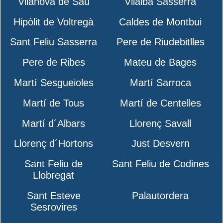
Vilanova de Sau
Vilalba Sasserra
Hipòlit de Voltregà
Caldes de Montbui
Sant Feliu Sasserra
Pere de Riudebitlles
Pere de Ribes
Mateu de Bages
Martí Sesgueioles
Martí Sarroca
Martí de Tous
Martí de Centelles
Martí d´Albars
Llorenç Savall
Llorenç d´Hortons
Just Desvern
Sant Feliu de
Sant Feliu de Codines
Llobregat
Sant Esteve
Palautordera
Sesrovires