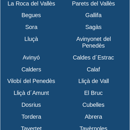
La Roca del Vallès
Parets del Vallès
Begues
Gallifa
Sora
Sagàs
Lluçà
Avinyonet del
Penedès
Avinyó
Caldes d´Estrac
Calders
Calaf
Vilobí del Penedès
Lliçà de Vall
Lliçà d´Amunt
El Bruc
Dosrius
Cubelles
Tordera
Abrera
Tavertet
Tavèrnoles