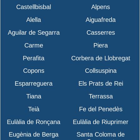
Castellbisbal
Alpens
Alella
Aiguafreda
Aguilar de Segarra
Casserres
Carme
Piera
Perafita
Corbera de Llobregat
Copons
Collsuspina
Esparreguera
Els Prats de Rei
Tiana
Terrassa
Teià
Fe del Penedès
Eulàlia de Ronçana
Eulàlia de Riuprimer
Eugènia de Berga
Santa Coloma de