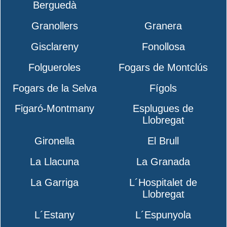
Berguedà
Granollers
Granera
Gisclareny
Fonollosa
Folgueroles
Fogars de Montclús
Fogars de la Selva
Fígols
Figaró-Montmany
Esplugues de
Llobregat
Gironella
El Brull
La Llacuna
La Granada
La Garriga
L´Hospitalet de
Llobregat
L´Estany
L´Espunyola