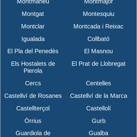
Montmaneu
Montmajor
Montgat
Montesquiu
Montclar
Montcada i Reixac
Igualada
Collbató
El Pla del Penedès
El Masnou
Els Hostalets de
El Prat de Llobregat
Pierola
Cercs
Centelles
Castellví de Rosanes
Castellví de la Marca
Castellterçol
Castellolí
Òrrius
Gurb
Guardiola de
Gualba