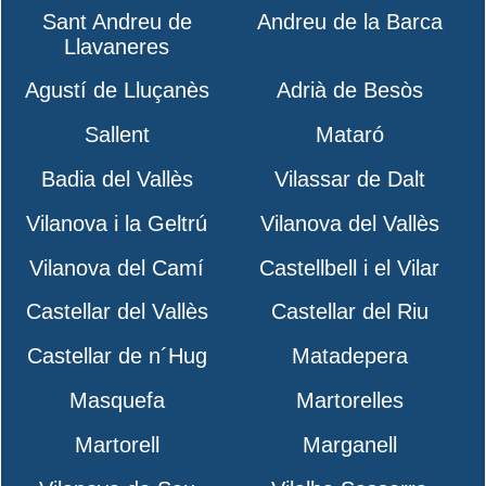
Sant Andreu de
Andreu de la Barca
Llavaneres
Agustí de Lluçanès
Adrià de Besòs
Sallent
Mataró
Badia del Vallès
Vilassar de Dalt
Vilanova i la Geltrú
Vilanova del Vallès
Vilanova del Camí
Castellbell i el Vilar
Castellar del Vallès
Castellar del Riu
Castellar de n´Hug
Matadepera
Masquefa
Martorelles
Martorell
Marganell