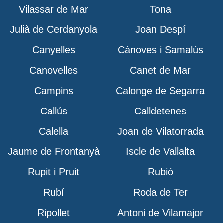
Vilassar de Mar
Tona
Julià de Cerdanyola
Joan Despí
Canyelles
Cànoves i Samalús
Canovelles
Canet de Mar
Campins
Calonge de Segarra
Callús
Calldetenes
Calella
Joan de Vilatorrada
Jaume de Frontanyà
Iscle de Vallalta
Rupit i Pruit
Rubió
Rubí
Roda de Ter
Ripollet
Antoni de Vilamajor