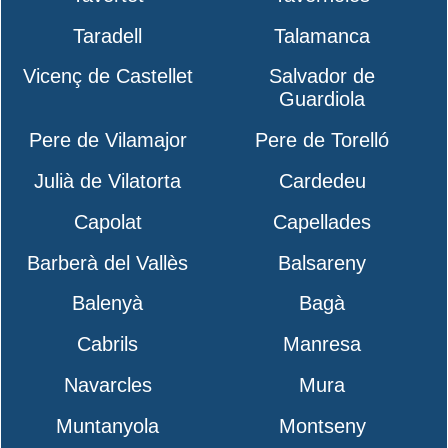
Taradell
Talamanca
Vicenç de Castellet
Salvador de
Guardiola
Pere de Vilamajor
Pere de Torelló
Julià de Vilatorta
Cardedeu
Capolat
Capellades
Barberà del Vallès
Balsareny
Balenyà
Bagà
Cabrils
Manresa
Navarcles
Mura
Muntanyola
Montseny