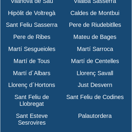
Vilanova de Sau
Vilalba Sasserra
Hipòlit de Voltregà
Caldes de Montbui
Sant Feliu Sasserra
Pere de Riudebitlles
Pere de Ribes
Mateu de Bages
Martí Sesgueioles
Martí Sarroca
Martí de Tous
Martí de Centelles
Martí d´Albars
Llorenç Savall
Llorenç d´Hortons
Just Desvern
Sant Feliu de
Sant Feliu de Codines
Llobregat
Sant Esteve
Palautordera
Sesrovires