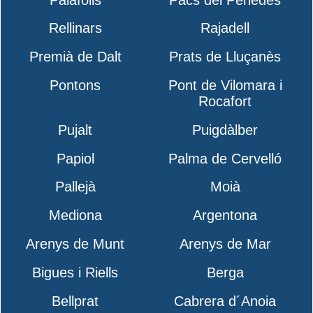
Rellinars
Rajadell
Premià de Dalt
Prats de Lluçanès
Pontons
Pont de Vilomara i
Rocafort
Pujalt
Puigdàlber
Papiol
Palma de Cervelló
Pallejà
Moià
Mediona
Argentona
Arenys de Munt
Arenys de Mar
Bigues i Riells
Berga
Bellprat
Cabrera d´Anoia