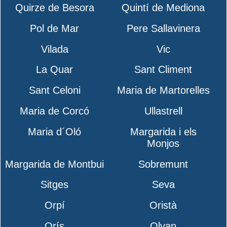
Quirze de Besora
Quintí de Mediona
Pol de Mar
Pere Sallavinera
Vilada
Vic
La Quar
Sant Climent
Sant Celoni
Maria de Martorelles
Maria de Corcó
Ullastrell
Maria d´Oló
Margarida i els
Monjos
Margarida de Montbui
Sobremunt
Sitges
Seva
Orpí
Oristà
Orís
Olvan