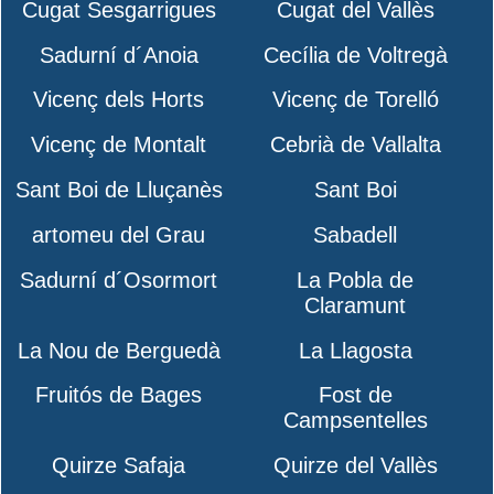
Cugat Sesgarrigues
Cugat del Vallès
Sadurní d´Anoia
Cecília de Voltregà
Vicenç dels Horts
Vicenç de Torelló
Vicenç de Montalt
Cebrià de Vallalta
Sant Boi de Lluçanès
Sant Boi
artomeu del Grau
Sabadell
Sadurní d´Osormort
La Pobla de
Claramunt
La Nou de Berguedà
La Llagosta
Fruitós de Bages
Fost de
Campsentelles
Quirze Safaja
Quirze del Vallès