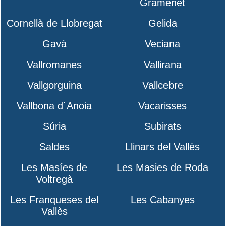
Gramenet
Cornellà de Llobregat
Gelida
Gavà
Veciana
Vallromanes
Vallirana
Vallgorguina
Vallcebre
Vallbona d´Anoia
Vacarisses
Súria
Subirats
Saldes
Llinars del Vallès
Les Masíes de
Les Masies de Roda
Voltregà
Les Franqueses del
Les Cabanyes
Vallès