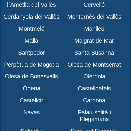
l´Ametlla del Vallès
Cervelló
Cerdanyola del Vallès
Montornès del Vallès
Montmeló
Manlleu
Malla
Malgrat de Mar
Santpedor
Santa Susanna
Perpètua de Mogoda
Olesa de Montserrat
Olesa de Bonesvalls
Olèrdola
Òdena
Castelldefels
Castellcir
Cardona
Navas
Palau-solità i
Plegamans
Palafolls
Pacs del Penedès