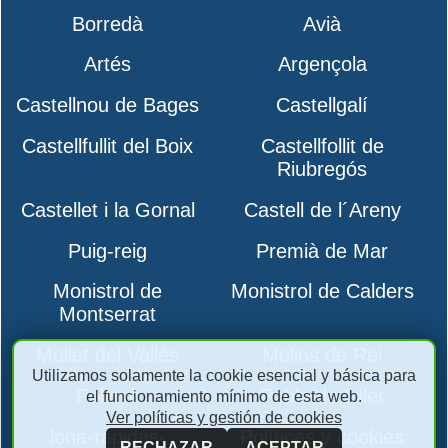
Borredà
Avià
Artés
Argençola
Castellnou de Bages
Castellgalí
Castellfullit del Boix
Castellfollit de
Riubregós
Castellet i la Gornal
Castell de l´Areny
Puig-reig
Premià de Mar
Monistrol de
Monistrol de Calders
Montserrat
Mollet del Vallès
Molins de Rei
Utilizamos solamente la cookie esencial y básica para
Polinyà
Pobla de Lillet
el funcionamiento mínimo de esta web.
Ver políticas y gestión de cookies
lona-rapidas-
Políticas y cookies
RECHAZAR
ACEPTAR