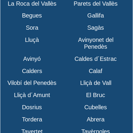
La Roca del Vallès
Parets del Vallès
Begues
Gallifa
Sora
Sagàs
Lluçà
Avinyonet del
Penedès
Avinyó
Caldes d´Estrac
Calders
Calaf
Vilobí del Penedès
Lliçà de Vall
Lliçà d´Amunt
El Bruc
Dosrius
Cubelles
Tordera
Abrera
Tavertet
Tavèrnoles