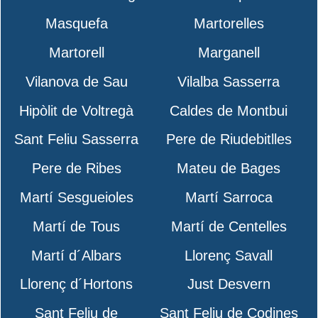
Masquefa
Martorelles
Martorell
Marganell
Vilanova de Sau
Vilalba Sasserra
Hipòlit de Voltregà
Caldes de Montbui
Sant Feliu Sasserra
Pere de Riudebitlles
Pere de Ribes
Mateu de Bages
Martí Sesgueioles
Martí Sarroca
Martí de Tous
Martí de Centelles
Martí d´Albars
Llorenç Savall
Llorenç d´Hortons
Just Desvern
Sant Feliu de
Sant Feliu de Codines