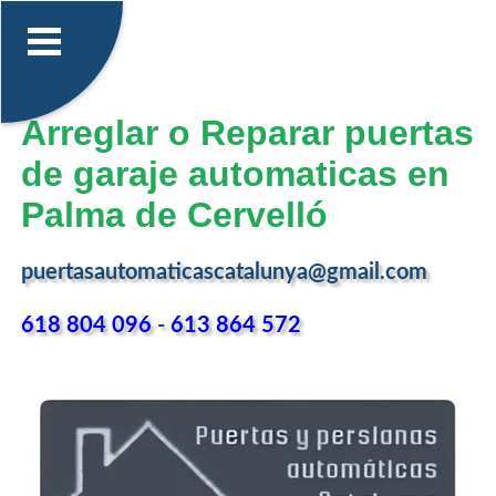
Arreglar o Reparar puertas
de garaje automaticas en
Palma de Cervelló
puertasautomaticascatalunya@gmail.com
618 804 096
-
613 864 572