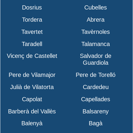
Dosrius
Cubelles
Tordera
Abrera
Tavertet
Tavèrnoles
Taradell
Talamanca
Vicenç de Castellet
Salvador de
Guardiola
Pere de Vilamajor
Pere de Torelló
Julià de Vilatorta
Cardedeu
Capolat
Capellades
Barberà del Vallès
Balsareny
Balenyà
Bagà