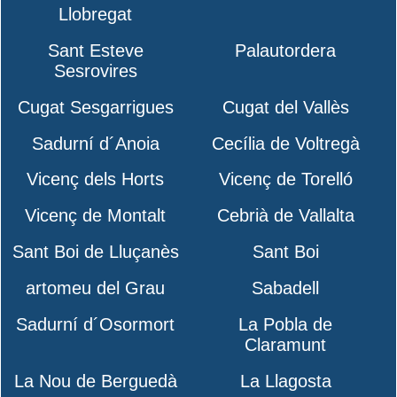
Llobregat
Sant Esteve
Palautordera
Sesrovires
Cugat Sesgarrigues
Cugat del Vallès
Sadurní d´Anoia
Cecília de Voltregà
Vicenç dels Horts
Vicenç de Torelló
Vicenç de Montalt
Cebrià de Vallalta
Sant Boi de Lluçanès
Sant Boi
artomeu del Grau
Sabadell
Sadurní d´Osormort
La Pobla de
Claramunt
La Nou de Berguedà
La Llagosta