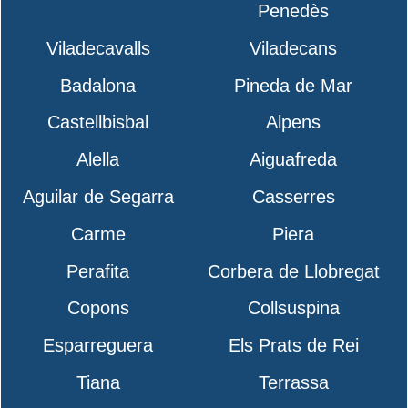
Penedès
Viladecavalls
Viladecans
Badalona
Pineda de Mar
Castellbisbal
Alpens
Alella
Aiguafreda
Aguilar de Segarra
Casserres
Carme
Piera
Perafita
Corbera de Llobregat
Copons
Collsuspina
Esparreguera
Els Prats de Rei
Tiana
Terrassa