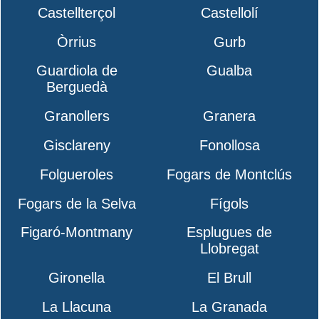
Castellterçol
Castellolí
Òrrius
Gurb
Guardiola de
Gualba
Berguedà
Granollers
Granera
Gisclareny
Fonollosa
Folgueroles
Fogars de Montclús
Fogars de la Selva
Fígols
Figaró-Montmany
Esplugues de
Llobregat
Gironella
El Brull
La Llacuna
La Granada