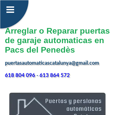
Arreglar o Reparar puertas
de garaje automaticas en
Pacs del Penedès
puertasautomaticascatalunya@gmail.com
618 804 096
-
613 864 572