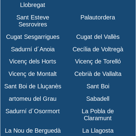
Llobregat
Sant Esteve
Palautordera
Sesrovires
Cugat Sesgarrigues
Cugat del Vallès
Sadurní d´Anoia
Cecília de Voltregà
Vicenç dels Horts
Vicenç de Torelló
Vicenç de Montalt
Cebrià de Vallalta
Sant Boi de Lluçanès
Sant Boi
artomeu del Grau
Sabadell
Sadurní d´Osormort
La Pobla de
Claramunt
La Nou de Berguedà
La Llagosta