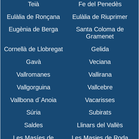
Teià
Fe del Penedès
Eulàlia de Ronçana
Eulàlia de Riuprimer
Eugènia de Berga
Santa Coloma de
Gramenet
Cornellà de Llobregat
Gelida
Gavà
Veciana
Vallromanes
Vallirana
Vallgorguina
Vallcebre
Vallbona d´Anoia
Vacarisses
Súria
Subirats
Saldes
Llinars del Vallès
Les Masíes de
Les Masies de Roda