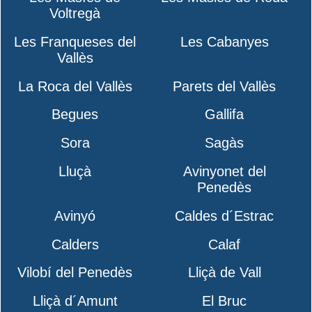
Voltregà
Les Franqueses del
Les Cabanyes
Vallès
La Roca del Vallès
Parets del Vallès
Begues
Gallifa
Sora
Sagàs
Lluçà
Avinyonet del
Penedès
Avinyó
Caldes d´Estrac
Calders
Calaf
Vilobí del Penedès
Lliçà de Vall
Lliçà d´Amunt
El Bruc