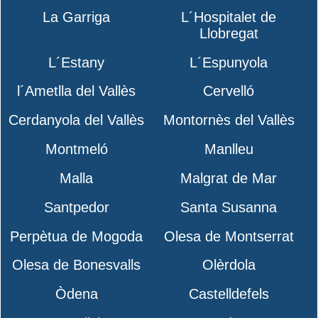
La Garriga
L´Hospitalet de
Llobregat
L´Estany
L´Espunyola
l´Ametlla del Vallès
Cervelló
Cerdanyola del Vallès
Montornès del Vallès
Montmeló
Manlleu
Malla
Malgrat de Mar
Santpedor
Santa Susanna
Perpètua de Mogoda
Olesa de Montserrat
Olesa de Bonesvalls
Olèrdola
Òdena
Castelldefels