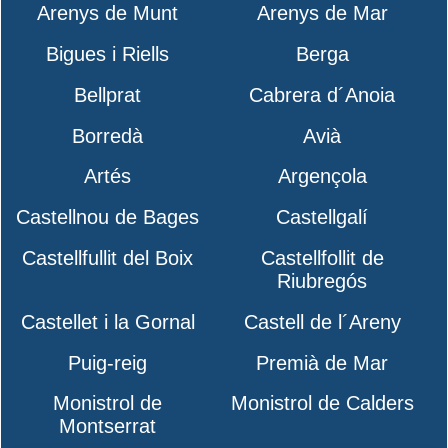
Arenys de Munt
Arenys de Mar
Bigues i Riells
Berga
Bellprat
Cabrera d´Anoia
Borredà
Avià
Artés
Argençola
Castellnou de Bages
Castellgalí
Castellfullit del Boix
Castellfollit de
Riubregós
Castellet i la Gornal
Castell de l´Areny
Puig-reig
Premià de Mar
Monistrol de
Monistrol de Calders
Montserrat