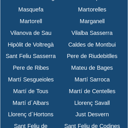
Masquefa
Martorelles
Martorell
Marganell
Vilanova de Sau
Vilalba Sasserra
Hipòlit de Voltregà
Caldes de Montbui
Sant Feliu Sasserra
Pere de Riudebitlles
Pere de Ribes
Mateu de Bages
Martí Sesgueioles
Martí Sarroca
Martí de Tous
Martí de Centelles
Martí d´Albars
Llorenç Savall
Llorenç d´Hortons
Just Desvern
Sant Feliu de
Sant Feliu de Codines