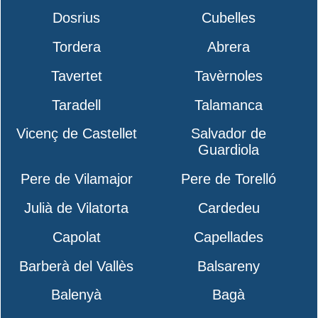
Dosrius
Cubelles
Tordera
Abrera
Tavertet
Tavèrnoles
Taradell
Talamanca
Vicenç de Castellet
Salvador de
Guardiola
Pere de Vilamajor
Pere de Torelló
Julià de Vilatorta
Cardedeu
Capolat
Capellades
Barberà del Vallès
Balsareny
Balenyà
Bagà