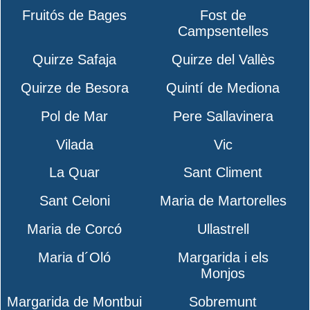
Fruitós de Bages
Fost de
Campsentelles
Quirze Safaja
Quirze del Vallès
Quirze de Besora
Quintí de Mediona
Pol de Mar
Pere Sallavinera
Vilada
Vic
La Quar
Sant Climent
Sant Celoni
Maria de Martorelles
Maria de Corcó
Ullastrell
Maria d´Oló
Margarida i els
Monjos
Margarida de Montbui
Sobremunt