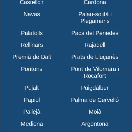
Castellcir
Cardona
Navas
Palau-solità i
Plegamans
Palafolls
Pacs del Penedès
Rellinars
Rajadell
Premià de Dalt
Prats de Lluçanès
Pontons
Pont de Vilomara i
Rocafort
Pujalt
Puigdàlber
Papiol
Palma de Cervelló
Pallejà
Moià
Mediona
Argentona