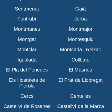
Sentmenat
Gaià
Fontrubí
Jorba
Montmaneu
Montmajor
Montgat
Montesquiu
Montclar
Montcada i Reixac
Igualada
Collbató
El Pla del Penedès
El Masnou
Els Hostalets de
El Prat de Llobregat
Pierola
Cercs
Centelles
Castellví de Rosanes
Castellví de la Marca