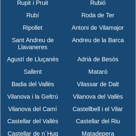
Rupit i Pruit
Rubió
Rubí
Roda de Ter
Ripollet
Antoni de Vilamajor
Sant Andreu de
Andreu de la Barca
Llavaneres
Agustí de Lluçanès
Adrià de Besòs
Sallent
Mataró
Badia del Vallès
Vilassar de Dalt
Vilanova i la Geltrú
Vilanova del Vallès
Vilanova del Camí
Castellbell i el Vilar
Castellar del Vallès
Castellar del Riu
Castellar de n´Hug
Matadepera