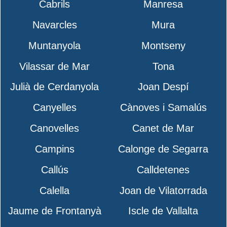
Cabrils
Manresa
Navarcles
Mura
Muntanyola
Montseny
Vilassar de Mar
Tona
Julià de Cerdanyola
Joan Despí
Canyelles
Cànoves i Samalús
Canovelles
Canet de Mar
Campins
Calonge de Segarra
Callús
Calldetenes
Calella
Joan de Vilatorrada
Jaume de Frontanyà
Iscle de Vallalta