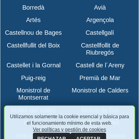
Borredà
Avià
Artés
Argençola
Castellnou de Bages
Castellgalí
Castellfullit del Boix
Castellfollit de
Riubregós
Castellet i la Gornal
Castell de l´Areny
Puig-reig
Premià de Mar
Monistrol de
Monistrol de Calders
Montserrat
Mollet del Vallès
Molins de Rei
Utilizamos solamente la cookie esencial y básica para
Polinyà
Pobla de Lillet
el funcionamiento mínimo de esta web.
Ver políticas y gestión de cookies
lona-rapidas-
Políticas y cookies
RECHAZAR
ACEPTAR