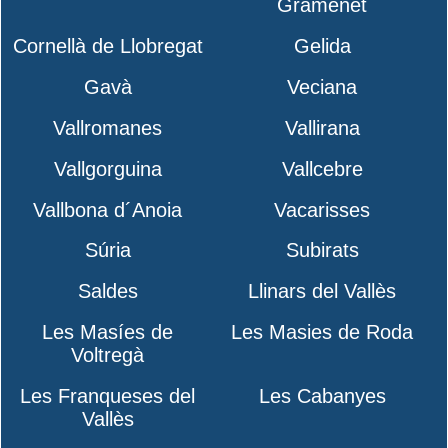
Gramenet
Cornellà de Llobregat
Gelida
Gavà
Veciana
Vallromanes
Vallirana
Vallgorguina
Vallcebre
Vallbona d´Anoia
Vacarisses
Súria
Subirats
Saldes
Llinars del Vallès
Les Masíes de
Les Masies de Roda
Voltregà
Les Franqueses del
Les Cabanyes
Vallès