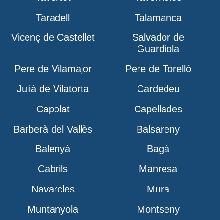
Taradell
Talamanca
Vicenç de Castellet
Salvador de
Guardiola
Pere de Vilamajor
Pere de Torelló
Julià de Vilatorta
Cardedeu
Capolat
Capellades
Barberà del Vallès
Balsareny
Balenyà
Bagà
Cabrils
Manresa
Navarcles
Mura
Muntanyola
Montseny