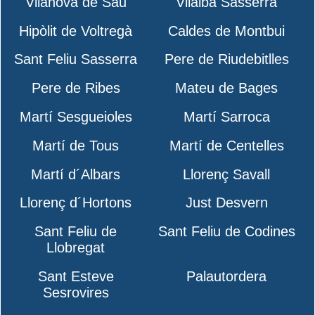
Vilanova de Sau
Vilalba Sasserra
Hipòlit de Voltregà
Caldes de Montbui
Sant Feliu Sasserra
Pere de Riudebitlles
Pere de Ribes
Mateu de Bages
Martí Sesgueioles
Martí Sarroca
Martí de Tous
Martí de Centelles
Martí d´Albars
Llorenç Savall
Llorenç d´Hortons
Just Desvern
Sant Feliu de
Sant Feliu de Codines
Llobregat
Sant Esteve
Palautordera
Sesrovires