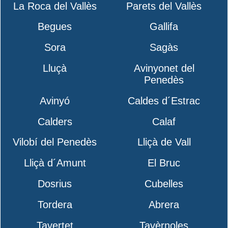
La Roca del Vallès
Parets del Vallès
Begues
Gallifa
Sora
Sagàs
Lluçà
Avinyonet del
Penedès
Avinyó
Caldes d´Estrac
Calders
Calaf
Vilobí del Penedès
Lliçà de Vall
Lliçà d´Amunt
El Bruc
Dosrius
Cubelles
Tordera
Abrera
Tavertet
Tavèrnoles