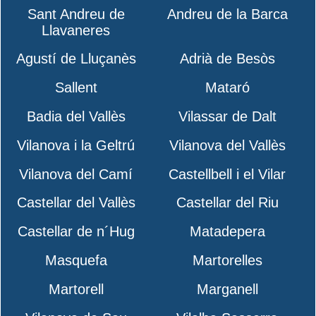
Sant Andreu de
Andreu de la Barca
Llavaneres
Agustí de Lluçanès
Adrià de Besòs
Sallent
Mataró
Badia del Vallès
Vilassar de Dalt
Vilanova i la Geltrú
Vilanova del Vallès
Vilanova del Camí
Castellbell i el Vilar
Castellar del Vallès
Castellar del Riu
Castellar de n´Hug
Matadepera
Masquefa
Martorelles
Martorell
Marganell