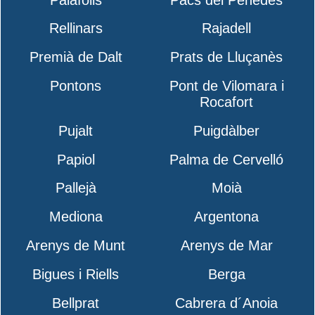
Rellinars
Rajadell
Premià de Dalt
Prats de Lluçanès
Pontons
Pont de Vilomara i
Rocafort
Pujalt
Puigdàlber
Papiol
Palma de Cervelló
Pallejà
Moià
Mediona
Argentona
Arenys de Munt
Arenys de Mar
Bigues i Riells
Berga
Bellprat
Cabrera d´Anoia