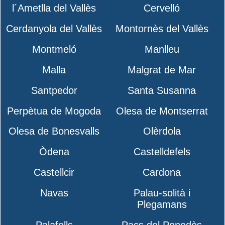
l´Ametlla del Vallès
Cervelló
Cerdanyola del Vallès
Montornès del Vallès
Montmeló
Manlleu
Malla
Malgrat de Mar
Santpedor
Santa Susanna
Perpètua de Mogoda
Olesa de Montserrat
Olesa de Bonesvalls
Olèrdola
Òdena
Castelldefels
Castellcir
Cardona
Navas
Palau-solità i
Plegamans
Palafolls
Pacs del Penedès