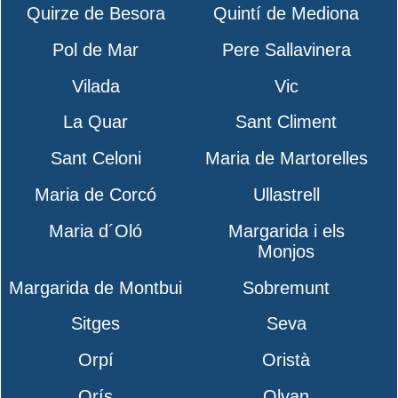
Quirze de Besora
Quintí de Mediona
Pol de Mar
Pere Sallavinera
Vilada
Vic
La Quar
Sant Climent
Sant Celoni
Maria de Martorelles
Maria de Corcó
Ullastrell
Maria d´Oló
Margarida i els
Monjos
Margarida de Montbui
Sobremunt
Sitges
Seva
Orpí
Oristà
Orís
Olvan