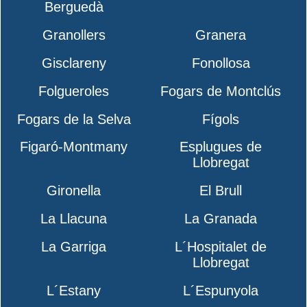
Berguedà
Granollers
Granera
Gisclareny
Fonollosa
Folgueroles
Fogars de Montclús
Fogars de la Selva
Fígols
Figaró-Montmany
Esplugues de
Llobregat
Gironella
El Brull
La Llacuna
La Granada
La Garriga
L´Hospitalet de
Llobregat
L´Estany
L´Espunyola