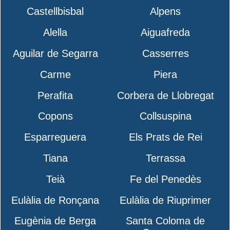
Castellbisbal
Alpens
Alella
Aiguafreda
Aguilar de Segarra
Casserres
Carme
Piera
Perafita
Corbera de Llobregat
Copons
Collsuspina
Esparreguera
Els Prats de Rei
Tiana
Terrassa
Teià
Fe del Penedès
Eulàlia de Ronçana
Eulàlia de Riuprimer
Eugènia de Berga
Santa Coloma de