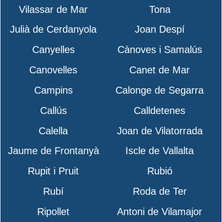
Vilassar de Mar
Tona
Julià de Cerdanyola
Joan Despí
Canyelles
Cànoves i Samalús
Canovelles
Canet de Mar
Campins
Calonge de Segarra
Callús
Calldetenes
Calella
Joan de Vilatorrada
Jaume de Frontanyà
Iscle de Vallalta
Rupit i Pruit
Rubió
Rubí
Roda de Ter
Ripollet
Antoni de Vilamajor