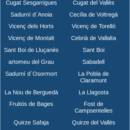
Cugat Sesgarrigues
Cugat del Vallès
Sadurní d´Anoia
Cecília de Voltregà
Vicenç dels Horts
Vicenç de Torelló
Vicenç de Montalt
Cebrià de Vallalta
Sant Boi de Lluçanès
Sant Boi
artomeu del Grau
Sabadell
Sadurní d´Osormort
La Pobla de
Claramunt
La Nou de Berguedà
La Llagosta
Fruitós de Bages
Fost de
Campsentelles
Quirze Safaja
Quirze del Vallès