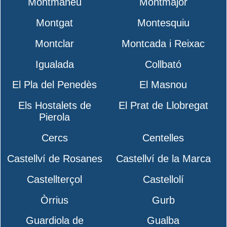
Montmaneu
Montmajor
Montgat
Montesquiu
Montclar
Montcada i Reixac
Igualada
Collbató
El Pla del Penedès
El Masnou
Els Hostalets de
El Prat de Llobregat
Pierola
Cercs
Centelles
Castellví de Rosanes
Castellví de la Marca
Castellterçol
Castellolí
Òrrius
Gurb
Guardiola de
Gualba