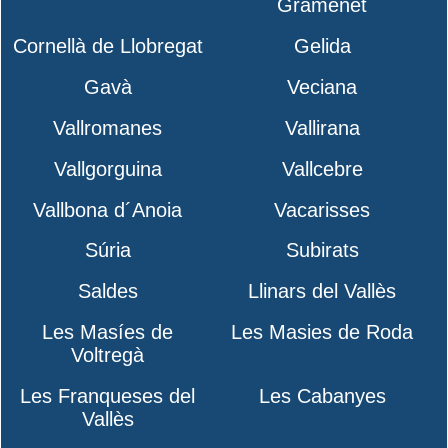
Gramenet
Cornellà de Llobregat
Gelida
Gavà
Veciana
Vallromanes
Vallirana
Vallgorguina
Vallcebre
Vallbona d´Anoia
Vacarisses
Súria
Subirats
Saldes
Llinars del Vallès
Les Masíes de
Les Masies de Roda
Voltregà
Les Franqueses del
Les Cabanyes
Vallès