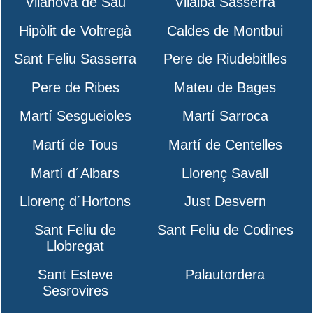
Vilanova de Sau
Vilalba Sasserra
Hipòlit de Voltregà
Caldes de Montbui
Sant Feliu Sasserra
Pere de Riudebitlles
Pere de Ribes
Mateu de Bages
Martí Sesgueioles
Martí Sarroca
Martí de Tous
Martí de Centelles
Martí d´Albars
Llorenç Savall
Llorenç d´Hortons
Just Desvern
Sant Feliu de
Sant Feliu de Codines
Llobregat
Sant Esteve
Palautordera
Sesrovires