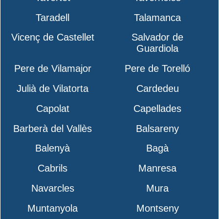
Taradell
Talamanca
Vicenç de Castellet
Salvador de
Guardiola
Pere de Vilamajor
Pere de Torelló
Julià de Vilatorta
Cardedeu
Capolat
Capellades
Barberà del Vallès
Balsareny
Balenyà
Bagà
Cabrils
Manresa
Navarcles
Mura
Muntanyola
Montseny