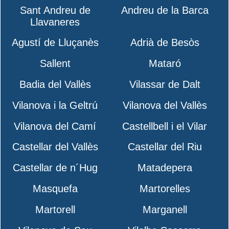
Sant Andreu de
Andreu de la Barca
Llavaneres
Agustí de Lluçanès
Adrià de Besòs
Sallent
Mataró
Badia del Vallès
Vilassar de Dalt
Vilanova i la Geltrú
Vilanova del Vallès
Vilanova del Camí
Castellbell i el Vilar
Castellar del Vallès
Castellar del Riu
Castellar de n´Hug
Matadepera
Masquefa
Martorelles
Martorell
Marganell