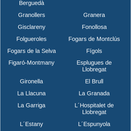
Berguedà
Granollers
Granera
Gisclareny
Fonollosa
Folgueroles
Fogars de Montclús
Fogars de la Selva
Fígols
Figaró-Montmany
Esplugues de
Llobregat
Gironella
El Brull
La Llacuna
La Granada
La Garriga
L´Hospitalet de
Llobregat
L´Estany
L´Espunyola