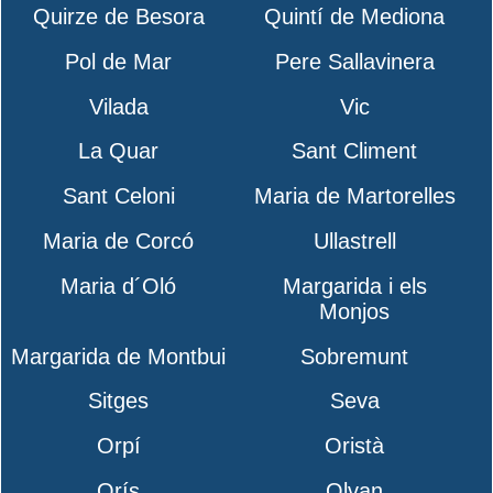
Quirze de Besora
Quintí de Mediona
Pol de Mar
Pere Sallavinera
Vilada
Vic
La Quar
Sant Climent
Sant Celoni
Maria de Martorelles
Maria de Corcó
Ullastrell
Maria d´Oló
Margarida i els
Monjos
Margarida de Montbui
Sobremunt
Sitges
Seva
Orpí
Oristà
Orís
Olvan