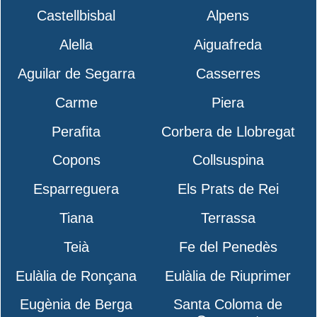
Castellbisbal
Alpens
Alella
Aiguafreda
Aguilar de Segarra
Casserres
Carme
Piera
Perafita
Corbera de Llobregat
Copons
Collsuspina
Esparreguera
Els Prats de Rei
Tiana
Terrassa
Teià
Fe del Penedès
Eulàlia de Ronçana
Eulàlia de Riuprimer
Eugènia de Berga
Santa Coloma de