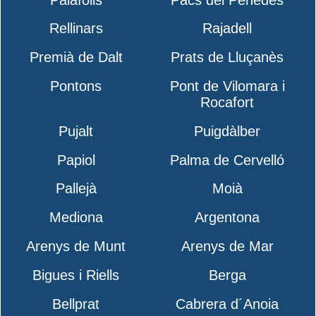
Rellinars
Rajadell
Premià de Dalt
Prats de Lluçanès
Pontons
Pont de Vilomara i
Rocafort
Pujalt
Puigdàlber
Papiol
Palma de Cervelló
Pallejà
Moià
Mediona
Argentona
Arenys de Munt
Arenys de Mar
Bigues i Riells
Berga
Bellprat
Cabrera d´Anoia