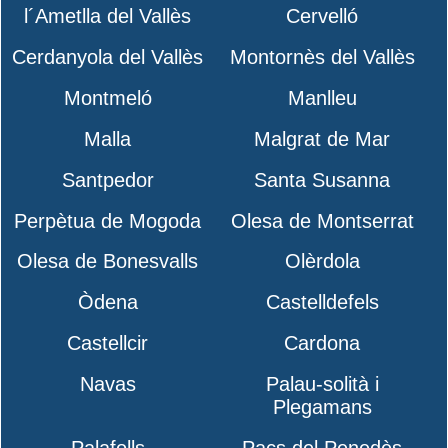
l´Ametlla del Vallès
Cervelló
Cerdanyola del Vallès
Montornès del Vallès
Montmeló
Manlleu
Malla
Malgrat de Mar
Santpedor
Santa Susanna
Perpètua de Mogoda
Olesa de Montserrat
Olesa de Bonesvalls
Olèrdola
Òdena
Castelldefels
Castellcir
Cardona
Navas
Palau-solità i
Plegamans
Palafolls
Pacs del Penedès