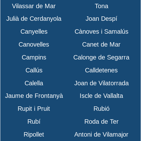
Vilassar de Mar
Tona
Julià de Cerdanyola
Joan Despí
Canyelles
Cànoves i Samalús
Canovelles
Canet de Mar
Campins
Calonge de Segarra
Callús
Calldetenes
Calella
Joan de Vilatorrada
Jaume de Frontanyà
Iscle de Vallalta
Rupit i Pruit
Rubió
Rubí
Roda de Ter
Ripollet
Antoni de Vilamajor