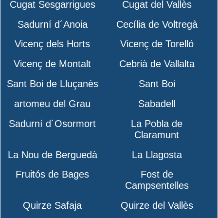
Cugat Sesgarrigues
Cugat del Vallès
Sadurní d´Anoia
Cecília de Voltregà
Vicenç dels Horts
Vicenç de Torelló
Vicenç de Montalt
Cebrià de Vallalta
Sant Boi de Lluçanès
Sant Boi
artomeu del Grau
Sabadell
Sadurní d´Osormort
La Pobla de
Claramunt
La Nou de Berguedà
La Llagosta
Fruitós de Bages
Fost de
Campsentelles
Quirze Safaja
Quirze del Vallès