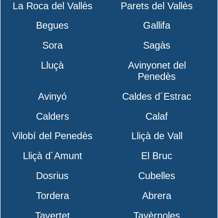
La Roca del Vallès
Parets del Vallès
Begues
Gallifa
Sora
Sagàs
Lluçà
Avinyonet del
Penedès
Avinyó
Caldes d´Estrac
Calders
Calaf
Vilobí del Penedès
Lliçà de Vall
Lliçà d´Amunt
El Bruc
Dosrius
Cubelles
Tordera
Abrera
Tavertet
Tavèrnoles