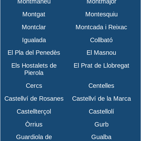
Montmaneu
Montmajor
Montgat
Montesquiu
Montclar
Montcada i Reixac
Igualada
Collbató
El Pla del Penedès
El Masnou
Els Hostalets de
El Prat de Llobregat
Pierola
Cercs
Centelles
Castellví de Rosanes
Castellví de la Marca
Castellterçol
Castellolí
Òrrius
Gurb
Guardiola de
Gualba