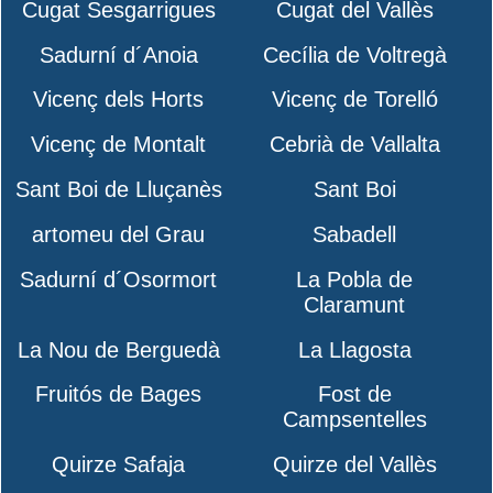
Cugat Sesgarrigues
Cugat del Vallès
Sadurní d´Anoia
Cecília de Voltregà
Vicenç dels Horts
Vicenç de Torelló
Vicenç de Montalt
Cebrià de Vallalta
Sant Boi de Lluçanès
Sant Boi
artomeu del Grau
Sabadell
Sadurní d´Osormort
La Pobla de
Claramunt
La Nou de Berguedà
La Llagosta
Fruitós de Bages
Fost de
Campsentelles
Quirze Safaja
Quirze del Vallès