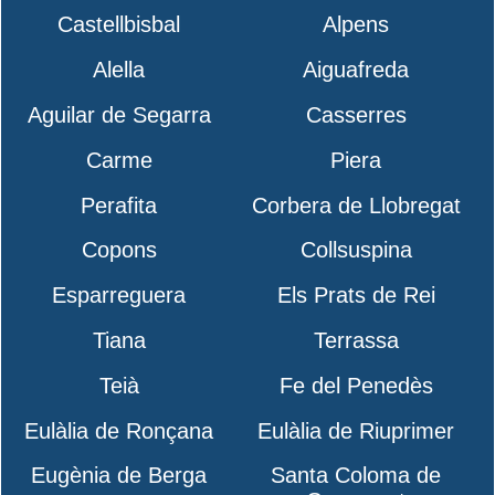
Castellbisbal
Alpens
Alella
Aiguafreda
Aguilar de Segarra
Casserres
Carme
Piera
Perafita
Corbera de Llobregat
Copons
Collsuspina
Esparreguera
Els Prats de Rei
Tiana
Terrassa
Teià
Fe del Penedès
Eulàlia de Ronçana
Eulàlia de Riuprimer
Eugènia de Berga
Santa Coloma de