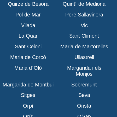
Quirze de Besora
Quintí de Mediona
Pol de Mar
Pere Sallavinera
Vilada
Vic
La Quar
Sant Climent
Sant Celoni
Maria de Martorelles
Maria de Corcó
Ullastrell
Maria d´Oló
Margarida i els
Monjos
Margarida de Montbui
Sobremunt
Sitges
Seva
Orpí
Oristà
Orís
Olvan