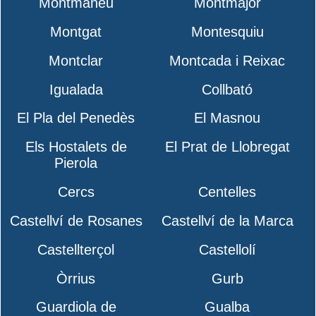
Montmaneu
Montmajor
Montgat
Montesquiu
Montclar
Montcada i Reixac
Igualada
Collbató
El Pla del Penedès
El Masnou
Els Hostalets de
El Prat de Llobregat
Pierola
Cercs
Centelles
Castellví de Rosanes
Castellví de la Marca
Castellterçol
Castellolí
Òrrius
Gurb
Guardiola de
Gualba