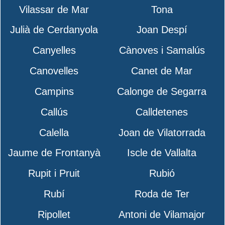
Vilassar de Mar
Tona
Julià de Cerdanyola
Joan Despí
Canyelles
Cànoves i Samalús
Canovelles
Canet de Mar
Campins
Calonge de Segarra
Callús
Calldetenes
Calella
Joan de Vilatorrada
Jaume de Frontanyà
Iscle de Vallalta
Rupit i Pruit
Rubió
Rubí
Roda de Ter
Ripollet
Antoni de Vilamajor