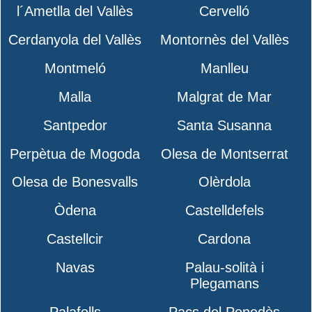
l´Ametlla del Vallès
Cervelló
Cerdanyola del Vallès
Montornès del Vallès
Montmeló
Manlleu
Malla
Malgrat de Mar
Santpedor
Santa Susanna
Perpètua de Mogoda
Olesa de Montserrat
Olesa de Bonesvalls
Olèrdola
Òdena
Castelldefels
Castellcir
Cardona
Navas
Palau-solità i
Plegamans
Palafolls
Pacs del Penedès