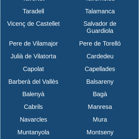
Taradell
Talamanca
Vicenç de Castellet
Salvador de
Guardiola
Pere de Vilamajor
Pere de Torelló
Julià de Vilatorta
Cardedeu
Capolat
Capellades
Barberà del Vallès
Balsareny
Balenyà
Bagà
Cabrils
Manresa
Navarcles
Mura
Muntanyola
Montseny