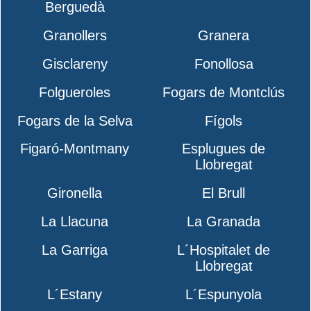
Berguedà
Granollers
Granera
Gisclareny
Fonollosa
Folgueroles
Fogars de Montclús
Fogars de la Selva
Fígols
Figaró-Montmany
Esplugues de
Llobregat
Gironella
El Brull
La Llacuna
La Granada
La Garriga
L´Hospitalet de
Llobregat
L´Estany
L´Espunyola