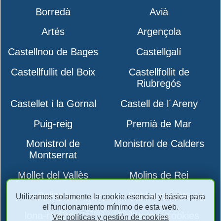
Borredà
Avià
Artés
Argençola
Castellnou de Bages
Castellgalí
Castellfullit del Boix
Castellfollit de
Riubregós
Castellet i la Gornal
Castell de l´Areny
Puig-reig
Premià de Mar
Monistrol de
Monistrol de Calders
Montserrat
Mollet del Vallès
Molins de Rei
Polinyà
Pobla de Lillet
Utilizamos solamente la cookie esencial y básica para
el funcionamiento mínimo de esta web.
lona-rapidas-
Políticas y cookies
Ver políticas y gestión de cookies