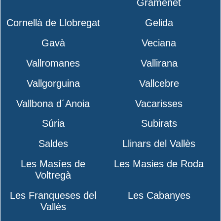
Gramenet
Cornellà de Llobregat
Gelida
Gavà
Veciana
Vallromanes
Vallirana
Vallgorguina
Vallcebre
Vallbona d´Anoia
Vacarisses
Súria
Subirats
Saldes
Llinars del Vallès
Les Masíes de
Les Masies de Roda
Voltregà
Les Franqueses del
Les Cabanyes
Vallès