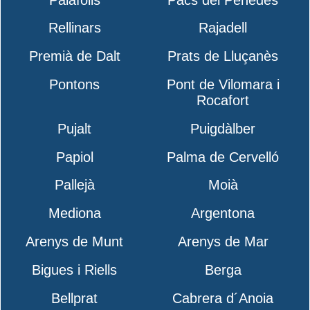
Rellinars
Rajadell
Premià de Dalt
Prats de Lluçanès
Pontons
Pont de Vilomara i
Rocafort
Pujalt
Puigdàlber
Papiol
Palma de Cervelló
Pallejà
Moià
Mediona
Argentona
Arenys de Munt
Arenys de Mar
Bigues i Riells
Berga
Bellprat
Cabrera d´Anoia