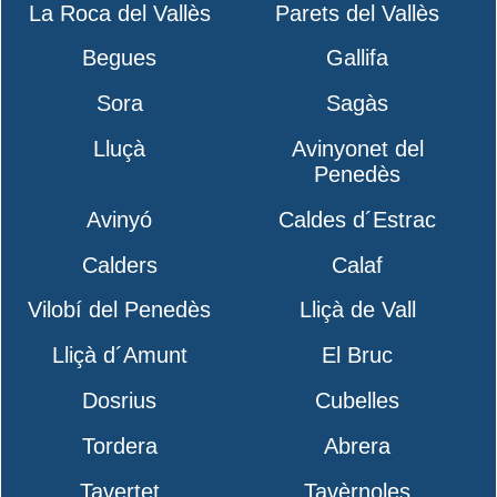
La Roca del Vallès
Parets del Vallès
Begues
Gallifa
Sora
Sagàs
Lluçà
Avinyonet del
Penedès
Avinyó
Caldes d´Estrac
Calders
Calaf
Vilobí del Penedès
Lliçà de Vall
Lliçà d´Amunt
El Bruc
Dosrius
Cubelles
Tordera
Abrera
Tavertet
Tavèrnoles