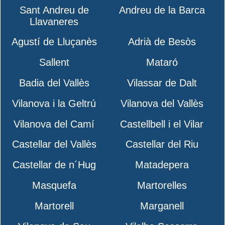
Sant Andreu de
Andreu de la Barca
Llavaneres
Agustí de Lluçanès
Adrià de Besòs
Sallent
Mataró
Badia del Vallès
Vilassar de Dalt
Vilanova i la Geltrú
Vilanova del Vallès
Vilanova del Camí
Castellbell i el Vilar
Castellar del Vallès
Castellar del Riu
Castellar de n´Hug
Matadepera
Masquefa
Martorelles
Martorell
Marganell