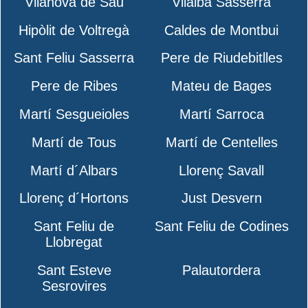
Vilanova de Sau
Vilalba Sasserra
Hipòlit de Voltregà
Caldes de Montbui
Sant Feliu Sasserra
Pere de Riudebitlles
Pere de Ribes
Mateu de Bages
Martí Sesgueioles
Martí Sarroca
Martí de Tous
Martí de Centelles
Martí d´Albars
Llorenç Savall
Llorenç d´Hortons
Just Desvern
Sant Feliu de
Sant Feliu de Codines
Llobregat
Sant Esteve
Palautordera
Sesrovires