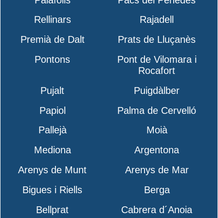
Rellinars
Rajadell
Premià de Dalt
Prats de Lluçanès
Pontons
Pont de Vilomara i
Rocafort
Pujalt
Puigdàlber
Papiol
Palma de Cervelló
Pallejà
Moià
Mediona
Argentona
Arenys de Munt
Arenys de Mar
Bigues i Riells
Berga
Bellprat
Cabrera d´Anoia