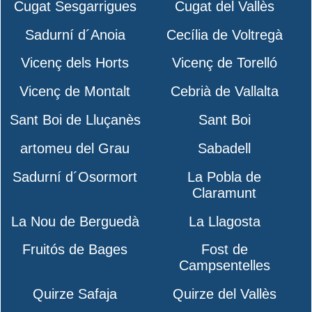
Cugat Sesgarrigues
Cugat del Vallès
Sadurní d´Anoia
Cecília de Voltregà
Vicenç dels Horts
Vicenç de Torelló
Vicenç de Montalt
Cebrià de Vallalta
Sant Boi de Lluçanès
Sant Boi
artomeu del Grau
Sabadell
Sadurní d´Osormort
La Pobla de
Claramunt
La Nou de Berguedà
La Llagosta
Fruitós de Bages
Fost de
Campsentelles
Quirze Safaja
Quirze del Vallès