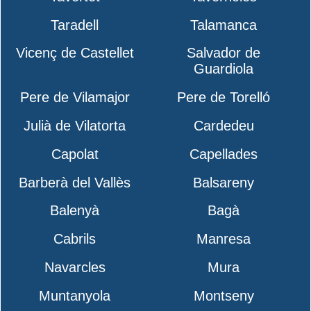
Taradell
Talamanca
Vicenç de Castellet
Salvador de
Guardiola
Pere de Vilamajor
Pere de Torelló
Julià de Vilatorta
Cardedeu
Capolat
Capellades
Barberà del Vallès
Balsareny
Balenyà
Bagà
Cabrils
Manresa
Navarcles
Mura
Muntanyola
Montseny