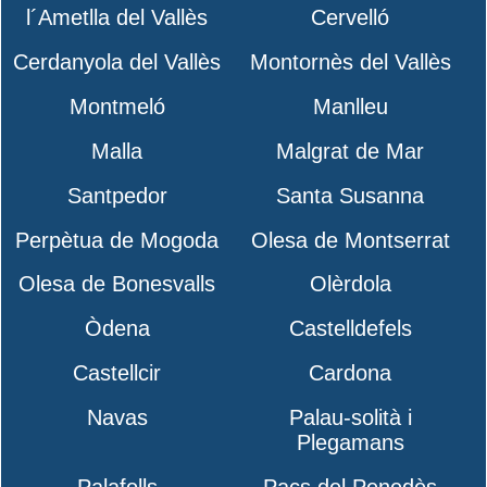
l´Ametlla del Vallès
Cervelló
Cerdanyola del Vallès
Montornès del Vallès
Montmeló
Manlleu
Malla
Malgrat de Mar
Santpedor
Santa Susanna
Perpètua de Mogoda
Olesa de Montserrat
Olesa de Bonesvalls
Olèrdola
Òdena
Castelldefels
Castellcir
Cardona
Navas
Palau-solità i
Plegamans
Palafolls
Pacs del Penedès