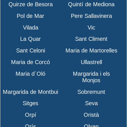
Quirze de Besora
Quintí de Mediona
Pol de Mar
Pere Sallavinera
Vilada
Vic
La Quar
Sant Climent
Sant Celoni
Maria de Martorelles
Maria de Corcó
Ullastrell
Maria d´Oló
Margarida i els
Monjos
Margarida de Montbui
Sobremunt
Sitges
Seva
Orpí
Oristà
Orís
Olvan