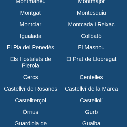
Montmaneu
Montmajor
Montgat
Montesquiu
Montclar
Montcada i Reixac
Igualada
Collbató
El Pla del Penedès
El Masnou
Els Hostalets de
El Prat de Llobregat
Pierola
Cercs
Centelles
Castellví de Rosanes
Castellví de la Marca
Castellterçol
Castellolí
Òrrius
Gurb
Guardiola de
Gualba