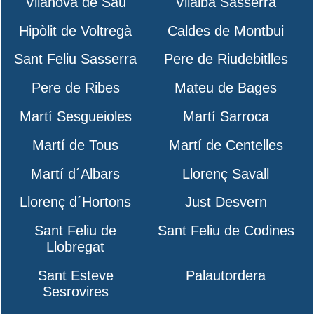
Vilanova de Sau
Vilalba Sasserra
Hipòlit de Voltregà
Caldes de Montbui
Sant Feliu Sasserra
Pere de Riudebitlles
Pere de Ribes
Mateu de Bages
Martí Sesgueioles
Martí Sarroca
Martí de Tous
Martí de Centelles
Martí d´Albars
Llorenç Savall
Llorenç d´Hortons
Just Desvern
Sant Feliu de
Sant Feliu de Codines
Llobregat
Sant Esteve
Palautordera
Sesrovires