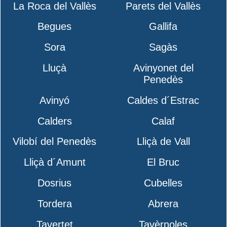
La Roca del Vallès
Parets del Vallès
Begues
Gallifa
Sora
Sagàs
Lluçà
Avinyonet del
Penedès
Avinyó
Caldes d´Estrac
Calders
Calaf
Vilobí del Penedès
Lliçà de Vall
Lliçà d´Amunt
El Bruc
Dosrius
Cubelles
Tordera
Abrera
Tavertet
Tavèrnoles