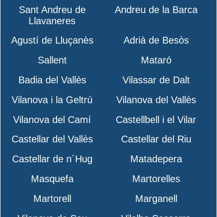
Sant Andreu de
Andreu de la Barca
Llavaneres
Agustí de Lluçanès
Adrià de Besòs
Sallent
Mataró
Badia del Vallès
Vilassar de Dalt
Vilanova i la Geltrú
Vilanova del Vallès
Vilanova del Camí
Castellbell i el Vilar
Castellar del Vallès
Castellar del Riu
Castellar de n´Hug
Matadepera
Masquefa
Martorelles
Martorell
Marganell