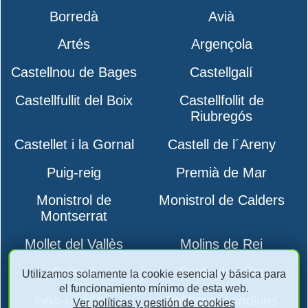
Borredà
Avià
Artés
Argençola
Castellnou de Bages
Castellgalí
Castellfullit del Boix
Castellfollit de
Riubregós
Castellet i la Gornal
Castell de l´Areny
Puig-reig
Premià de Mar
Monistrol de
Monistrol de Calders
Montserrat
Mollet del Vallès
Molins de Rei
Polinyà
Pobla de Lillet
Utilizamos solamente la cookie esencial y básica para
el funcionamiento mínimo de esta web.
lona-rapidas-
Políticas y cookies
Ver políticas y gestión de cookies