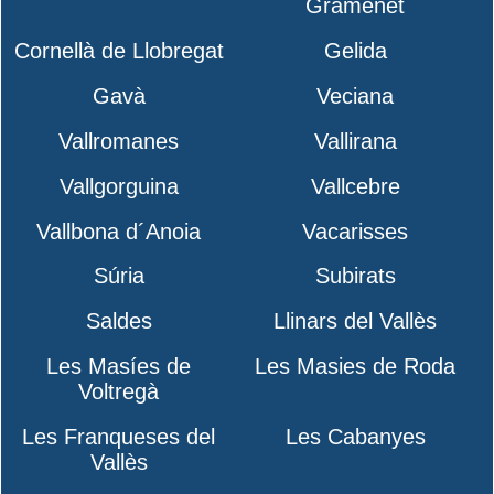
Gramenet
Cornellà de Llobregat
Gelida
Gavà
Veciana
Vallromanes
Vallirana
Vallgorguina
Vallcebre
Vallbona d´Anoia
Vacarisses
Súria
Subirats
Saldes
Llinars del Vallès
Les Masíes de
Les Masies de Roda
Voltregà
Les Franqueses del
Les Cabanyes
Vallès