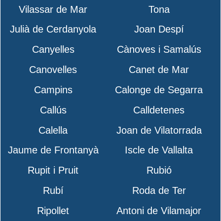
Vilassar de Mar
Tona
Julià de Cerdanyola
Joan Despí
Canyelles
Cànoves i Samalús
Canovelles
Canet de Mar
Campins
Calonge de Segarra
Callús
Calldetenes
Calella
Joan de Vilatorrada
Jaume de Frontanyà
Iscle de Vallalta
Rupit i Pruit
Rubió
Rubí
Roda de Ter
Ripollet
Antoni de Vilamajor