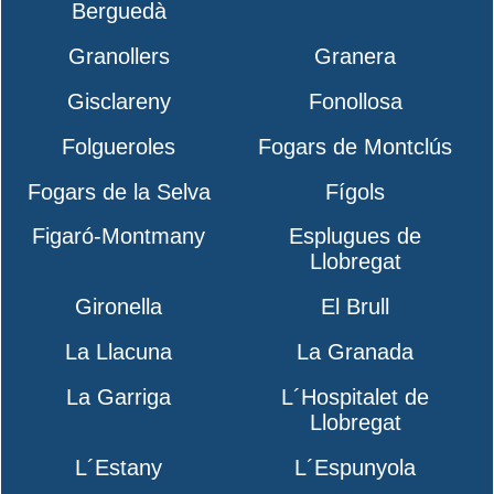
Berguedà
Granollers
Granera
Gisclareny
Fonollosa
Folgueroles
Fogars de Montclús
Fogars de la Selva
Fígols
Figaró-Montmany
Esplugues de
Llobregat
Gironella
El Brull
La Llacuna
La Granada
La Garriga
L´Hospitalet de
Llobregat
L´Estany
L´Espunyola