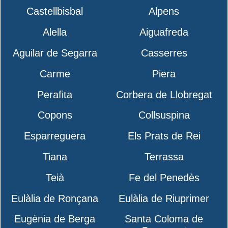
Castellbisbal
Alpens
Alella
Aiguafreda
Aguilar de Segarra
Casserres
Carme
Piera
Perafita
Corbera de Llobregat
Copons
Collsuspina
Esparreguera
Els Prats de Rei
Tiana
Terrassa
Teià
Fe del Penedès
Eulàlia de Ronçana
Eulàlia de Riuprimer
Eugènia de Berga
Santa Coloma de