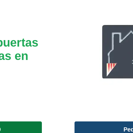
puertas
as en
Ped