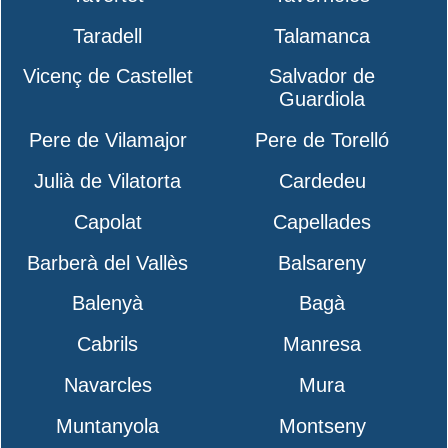
Taradell
Talamanca
Vicenç de Castellet
Salvador de
Guardiola
Pere de Vilamajor
Pere de Torelló
Julià de Vilatorta
Cardedeu
Capolat
Capellades
Barberà del Vallès
Balsareny
Balenyà
Bagà
Cabrils
Manresa
Navarcles
Mura
Muntanyola
Montseny