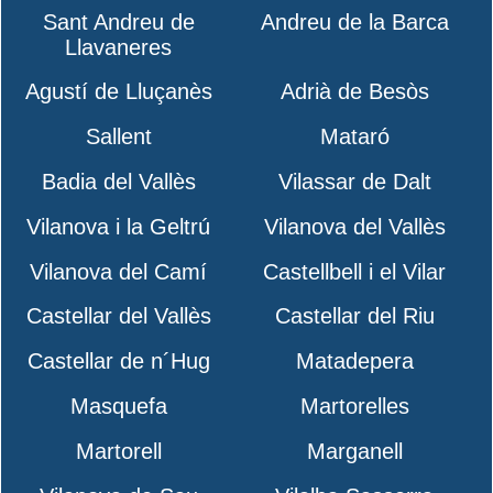
Sant Andreu de
Andreu de la Barca
Llavaneres
Agustí de Lluçanès
Adrià de Besòs
Sallent
Mataró
Badia del Vallès
Vilassar de Dalt
Vilanova i la Geltrú
Vilanova del Vallès
Vilanova del Camí
Castellbell i el Vilar
Castellar del Vallès
Castellar del Riu
Castellar de n´Hug
Matadepera
Masquefa
Martorelles
Martorell
Marganell