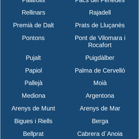
Rellinars
Rajadell
Premià de Dalt
Prats de Lluçanès
Pontons
Pont de Vilomara i
Rocafort
Pujalt
Puigdàlber
Papiol
Palma de Cervelló
Pallejà
Moià
Mediona
Argentona
Arenys de Munt
Arenys de Mar
Bigues i Riells
Berga
Bellprat
Cabrera d´Anoia