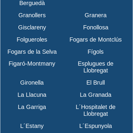
Berguedà
Granollers
Granera
Gisclareny
Fonollosa
Folgueroles
Fogars de Montclús
Fogars de la Selva
Fígols
Figaró-Montmany
Esplugues de
Llobregat
Gironella
El Brull
La Llacuna
La Granada
La Garriga
L´Hospitalet de
Llobregat
L´Estany
L´Espunyola