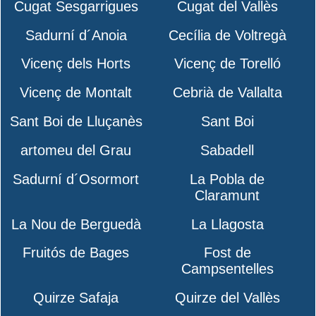
Cugat Sesgarrigues
Cugat del Vallès
Sadurní d´Anoia
Cecília de Voltregà
Vicenç dels Horts
Vicenç de Torelló
Vicenç de Montalt
Cebrià de Vallalta
Sant Boi de Lluçanès
Sant Boi
artomeu del Grau
Sabadell
Sadurní d´Osormort
La Pobla de
Claramunt
La Nou de Berguedà
La Llagosta
Fruitós de Bages
Fost de
Campsentelles
Quirze Safaja
Quirze del Vallès