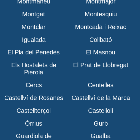
Montmaneu
Montmajor
Montgat
Montesquiu
Montclar
Montcada i Reixac
Igualada
Collbató
El Pla del Penedès
El Masnou
Els Hostalets de
El Prat de Llobregat
Pierola
Cercs
Centelles
Castellví de Rosanes
Castellví de la Marca
Castellterçol
Castellolí
Òrrius
Gurb
Guardiola de
Gualba