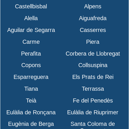
Castellbisbal
Alpens
Alella
Aiguafreda
Aguilar de Segarra
Casserres
Carme
Piera
Perafita
Corbera de Llobregat
Copons
Collsuspina
Esparreguera
Els Prats de Rei
Tiana
Terrassa
Teià
Fe del Penedès
Eulàlia de Ronçana
Eulàlia de Riuprimer
Eugènia de Berga
Santa Coloma de