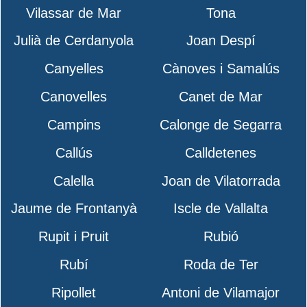
Vilassar de Mar
Tona
Julià de Cerdanyola
Joan Despí
Canyelles
Cànoves i Samalús
Canovelles
Canet de Mar
Campins
Calonge de Segarra
Callús
Calldetenes
Calella
Joan de Vilatorrada
Jaume de Frontanyà
Iscle de Vallalta
Rupit i Pruit
Rubió
Rubí
Roda de Ter
Ripollet
Antoni de Vilamajor