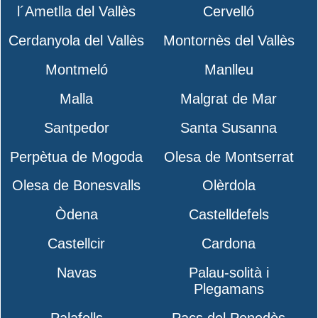
l´Ametlla del Vallès
Cervelló
Cerdanyola del Vallès
Montornès del Vallès
Montmeló
Manlleu
Malla
Malgrat de Mar
Santpedor
Santa Susanna
Perpètua de Mogoda
Olesa de Montserrat
Olesa de Bonesvalls
Olèrdola
Òdena
Castelldefels
Castellcir
Cardona
Navas
Palau-solità i
Plegamans
Palafolls
Pacs del Penedès