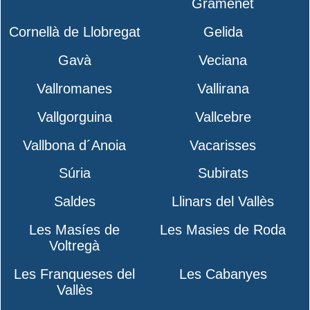
Gramenet
Cornellà de Llobregat
Gelida
Gavà
Veciana
Vallromanes
Vallirana
Vallgorguina
Vallcebre
Vallbona d´Anoia
Vacarisses
Súria
Subirats
Saldes
Llinars del Vallès
Les Masíes de
Les Masies de Roda
Voltregà
Les Franqueses del
Les Cabanyes
Vallès