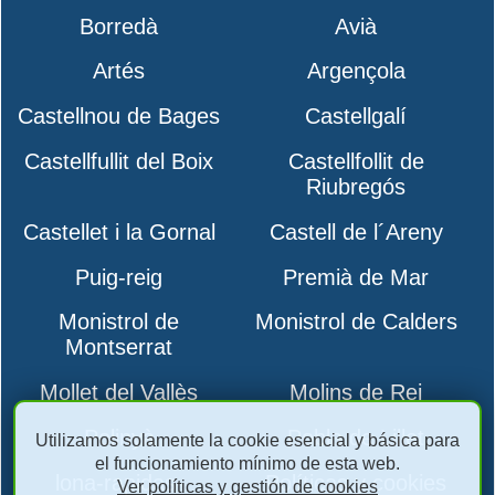
Borredà
Avià
Artés
Argençola
Castellnou de Bages
Castellgalí
Castellfullit del Boix
Castellfollit de
Riubregós
Castellet i la Gornal
Castell de l´Areny
Puig-reig
Premià de Mar
Monistrol de
Monistrol de Calders
Montserrat
Mollet del Vallès
Molins de Rei
Polinyà
Pobla de Lillet
Utilizamos solamente la cookie esencial y básica para
el funcionamiento mínimo de esta web.
lona-rapidas-
Políticas y cookies
Ver políticas y gestión de cookies