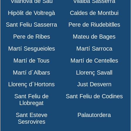
Vilanova de Sau
Vilalba Sasserra
Hipòlit de Voltregà
Caldes de Montbui
Sant Feliu Sasserra
Pere de Riudebitlles
Pere de Ribes
Mateu de Bages
Martí Sesgueioles
Martí Sarroca
Martí de Tous
Martí de Centelles
Martí d´Albars
Llorenç Savall
Llorenç d´Hortons
Just Desvern
Sant Feliu de
Sant Feliu de Codines
Llobregat
Sant Esteve
Palautordera
Sesrovires