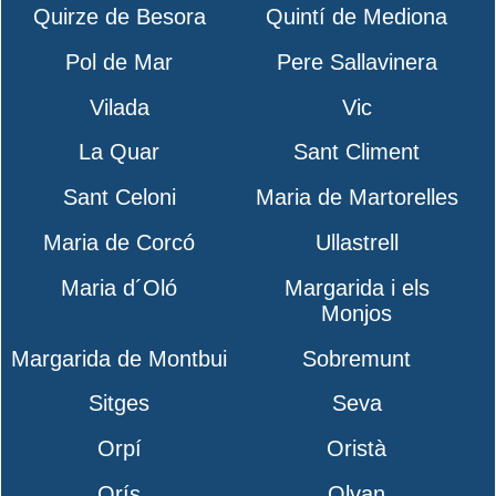
Quirze de Besora
Quintí de Mediona
Pol de Mar
Pere Sallavinera
Vilada
Vic
La Quar
Sant Climent
Sant Celoni
Maria de Martorelles
Maria de Corcó
Ullastrell
Maria d´Oló
Margarida i els
Monjos
Margarida de Montbui
Sobremunt
Sitges
Seva
Orpí
Oristà
Orís
Olvan