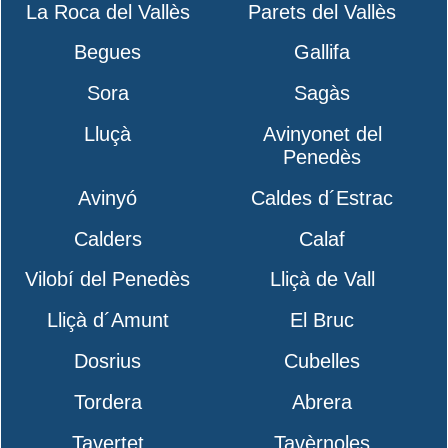
La Roca del Vallès
Parets del Vallès
Begues
Gallifa
Sora
Sagàs
Lluçà
Avinyonet del
Penedès
Avinyó
Caldes d´Estrac
Calders
Calaf
Vilobí del Penedès
Lliçà de Vall
Lliçà d´Amunt
El Bruc
Dosrius
Cubelles
Tordera
Abrera
Tavertet
Tavèrnoles