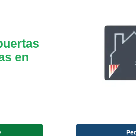
puertas
as en
Ped