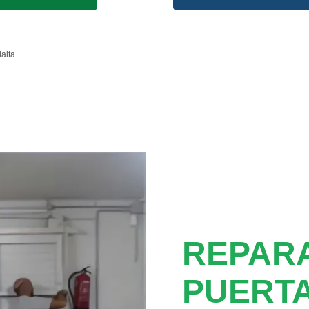
lalta
REPAR
PUERT