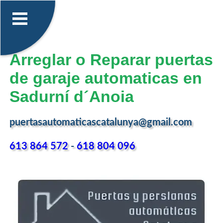
Arreglar o Reparar puertas
de garaje automaticas en
Sadurní d´Anoia
puertasautomaticascatalunya@gmail.com
613 864 572
-
618 804 096