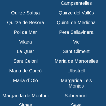
Campsentelles
Quirze Safaja
Quirze del Vallès
Quirze de Besora
Quintí de Mediona
Pol de Mar
Pere Sallavinera
Vilada
Vic
La Quar
Sant Climent
Sant Celoni
Maria de Martorelles
Maria de Corcó
Ullastrell
Maria d´Oló
Margarida i els
Monjos
Margarida de Montbui
Sobremunt
Sitges
Seva