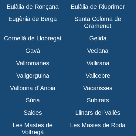
Eulàlia de Ronçana
Eulàlia de Riuprimer
Eugènia de Berga
Santa Coloma de
Gramenet
Cornellà de Llobregat
Gelida
Gavà
Veciana
Vallromanes
Vallirana
Vallgorguina
Vallcebre
Vallbona d´Anoia
Vacarisses
Súria
Subirats
Saldes
Llinars del Vallès
Les Masíes de
Les Masies de Roda
Voltregà