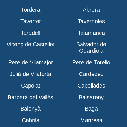
Tordera
Abrera
Tavertet
Tavèrnoles
Taradell
Talamanca
Vicenç de Castellet
Salvador de
Guardiola
Pere de Vilamajor
Pere de Torelló
Julià de Vilatorta
Cardedeu
Capolat
Capellades
Barberà del Vallès
Balsareny
Balenyà
Bagà
Cabrils
Manresa