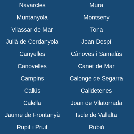
Navarcles
Mura
Muntanyola
Montseny
Vilassar de Mar
Tona
Julià de Cerdanyola
Joan Despí
Canyelles
Cànoves i Samalús
Canovelles
Canet de Mar
Campins
Calonge de Segarra
Callús
Calldetenes
Calella
Joan de Vilatorrada
Jaume de Frontanyà
Iscle de Vallalta
Rupit i Pruit
Rubió