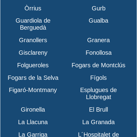
Òrrius
Gurb
Guardiola de
Gualba
Berguedà
Granollers
Granera
Gisclareny
Fonollosa
Folgueroles
Fogars de Montclús
Fogars de la Selva
Fígols
Figaró-Montmany
Esplugues de
Llobregat
Gironella
El Brull
La Llacuna
La Granada
La Garriga
L´Hospitalet de