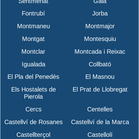
Sentmenat
Gaià
Fontrubí
Jorba
Montmaneu
Montmajor
Montgat
Montesquiu
Montclar
Montcada i Reixac
Igualada
Collbató
El Pla del Penedès
El Masnou
Els Hostalets de
El Prat de Llobregat
Pierola
Cercs
Centelles
Castellví de Rosanes
Castellví de la Marca
Castellterçol
Castellolí