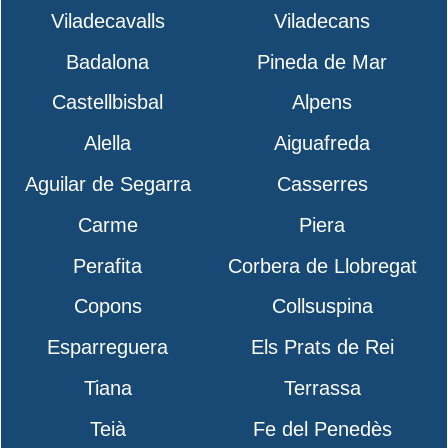
Viladecavalls
Viladecans
Badalona
Pineda de Mar
Castellbisbal
Alpens
Alella
Aiguafreda
Aguilar de Segarra
Casserres
Carme
Piera
Perafita
Corbera de Llobregat
Copons
Collsuspina
Esparreguera
Els Prats de Rei
Tiana
Terrassa
Teià
Fe del Penedès