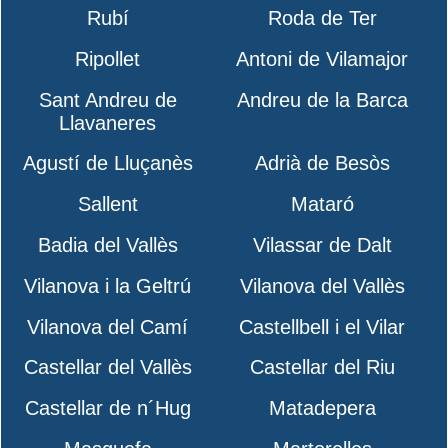
Rubí
Roda de Ter
Ripollet
Antoni de Vilamajor
Sant Andreu de
Andreu de la Barca
Llavaneres
Agustí de Lluçanès
Adrià de Besòs
Sallent
Mataró
Badia del Vallès
Vilassar de Dalt
Vilanova i la Geltrú
Vilanova del Vallès
Vilanova del Camí
Castellbell i el Vilar
Castellar del Vallès
Castellar del Riu
Castellar de n´Hug
Matadepera