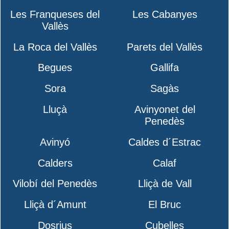
Les Franqueses del
Les Cabanyes
Vallès
La Roca del Vallès
Parets del Vallès
Begues
Gallifa
Sora
Sagàs
Lluçà
Avinyonet del
Penedès
Avinyó
Caldes d´Estrac
Calders
Calaf
Vilobí del Penedès
Lliçà de Vall
Lliçà d´Amunt
El Bruc
Dosrius
Cubelles