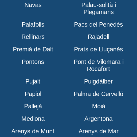
Navas
Palau-solità i
Plegamans
Palafolls
Pacs del Penedès
Rellinars
Rajadell
Premià de Dalt
Prats de Lluçanès
Pontons
Pont de Vilomara i
Rocafort
Pujalt
Puigdàlber
Papiol
Palma de Cervelló
Pallejà
Moià
Mediona
Argentona
Arenys de Munt
Arenys de Mar