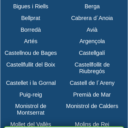
Bigues i Riells
Berga
Bellprat
Cabrera d´Anoia
Borredà
Avià
Artés
Argençola
Castellnou de Bages
Castellgalí
Castellfullit del Boix
Castellfollit de
Riubregós
Castellet i la Gornal
Castell de l´Areny
Puig-reig
Premià de Mar
Monistrol de
Monistrol de Calders
Montserrat
Mollet del Vallès
Molins de Rei