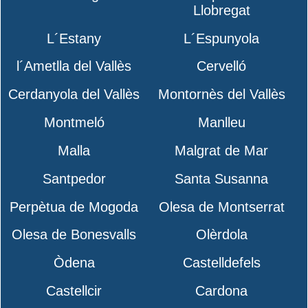
Llobregat
L´Estany
L´Espunyola
l´Ametlla del Vallès
Cervelló
Cerdanyola del Vallès
Montornès del Vallès
Montmeló
Manlleu
Malla
Malgrat de Mar
Santpedor
Santa Susanna
Perpètua de Mogoda
Olesa de Montserrat
Olesa de Bonesvalls
Olèrdola
Òdena
Castelldefels
Castellcir
Cardona