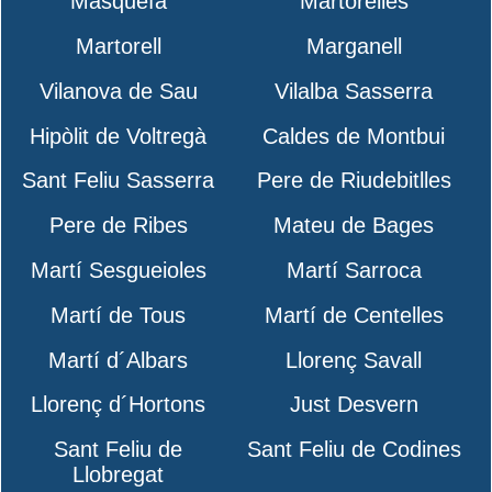
Masquefa
Martorelles
Martorell
Marganell
Vilanova de Sau
Vilalba Sasserra
Hipòlit de Voltregà
Caldes de Montbui
Sant Feliu Sasserra
Pere de Riudebitlles
Pere de Ribes
Mateu de Bages
Martí Sesgueioles
Martí Sarroca
Martí de Tous
Martí de Centelles
Martí d´Albars
Llorenç Savall
Llorenç d´Hortons
Just Desvern
Sant Feliu de
Sant Feliu de Codines
Llobregat