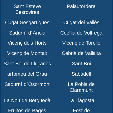
Sant Esteve
Palautordera
Sesrovires
Cugat Sesgarrigues
Cugat del Vallès
Sadurní d´Anoia
Cecília de Voltregà
Vicenç dels Horts
Vicenç de Torelló
Vicenç de Montalt
Cebrià de Vallalta
Sant Boi de Lluçanès
Sant Boi
artomeu del Grau
Sabadell
Sadurní d´Osormort
La Pobla de
Claramunt
La Nou de Berguedà
La Llagosta
Fruitós de Bages
Fost de