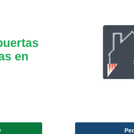
puertas
as en
Ped