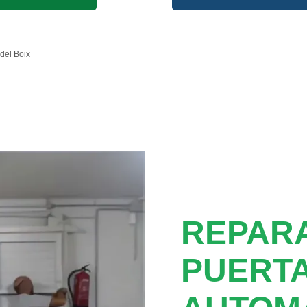
 del Boix
REPAR
PUERT