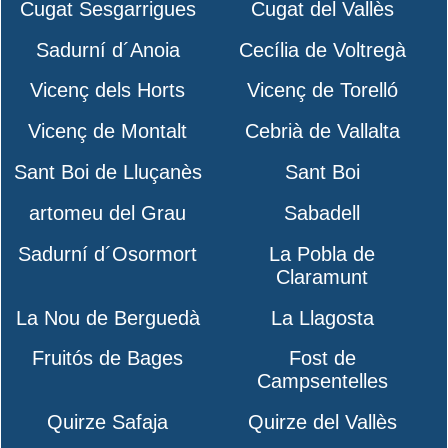
Cugat Sesgarrigues
Cugat del Vallès
Sadurní d´Anoia
Cecília de Voltregà
Vicenç dels Horts
Vicenç de Torelló
Vicenç de Montalt
Cebrià de Vallalta
Sant Boi de Lluçanès
Sant Boi
artomeu del Grau
Sabadell
Sadurní d´Osormort
La Pobla de
Claramunt
La Nou de Berguedà
La Llagosta
Fruitós de Bages
Fost de
Campsentelles
Quirze Safaja
Quirze del Vallès