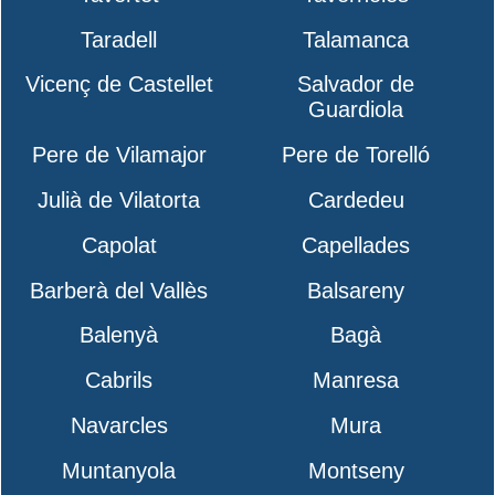
Taradell
Talamanca
Vicenç de Castellet
Salvador de
Guardiola
Pere de Vilamajor
Pere de Torelló
Julià de Vilatorta
Cardedeu
Capolat
Capellades
Barberà del Vallès
Balsareny
Balenyà
Bagà
Cabrils
Manresa
Navarcles
Mura
Muntanyola
Montseny