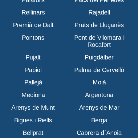
Rellinars
Rajadell
Premià de Dalt
Prats de Lluçanès
Pontons
Pont de Vilomara i
Rocafort
Pujalt
Puigdàlber
Papiol
Palma de Cervelló
Pallejà
Moià
Mediona
Argentona
Arenys de Munt
Arenys de Mar
Bigues i Riells
Berga
Bellprat
Cabrera d´Anoia