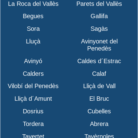
La Roca del Vallès
Parets del Vallès
Begues
Gallifa
Sora
Sagàs
Lluçà
Avinyonet del
Penedès
Avinyó
Caldes d´Estrac
Calders
Calaf
Vilobí del Penedès
Lliçà de Vall
Lliçà d´Amunt
El Bruc
Dosrius
Cubelles
Tordera
Abrera
Tavertet
Tavèrnoles