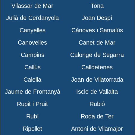
Vilassar de Mar
Tona
Julià de Cerdanyola
Joan Despí
Canyelles
Cànoves i Samalús
Canovelles
Canet de Mar
Campins
Calonge de Segarra
Callús
Calldetenes
Calella
Joan de Vilatorrada
Jaume de Frontanyà
Iscle de Vallalta
Rupit i Pruit
Rubió
Rubí
Roda de Ter
Ripollet
Antoni de Vilamajor