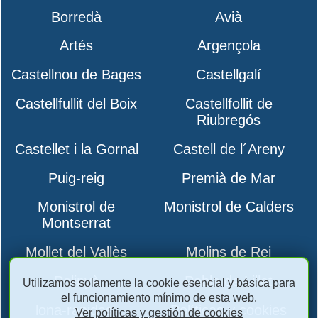
Borredà
Avià
Artés
Argençola
Castellnou de Bages
Castellgalí
Castellfullit del Boix
Castellfollit de
Riubregós
Castellet i la Gornal
Castell de l´Areny
Puig-reig
Premià de Mar
Monistrol de
Monistrol de Calders
Montserrat
Mollet del Vallès
Molins de Rei
Polinyà
Pobla de Lillet
Utilizamos solamente la cookie esencial y básica para
el funcionamiento mínimo de esta web.
lona-rapidas-
Políticas y cookies
Ver políticas y gestión de cookies