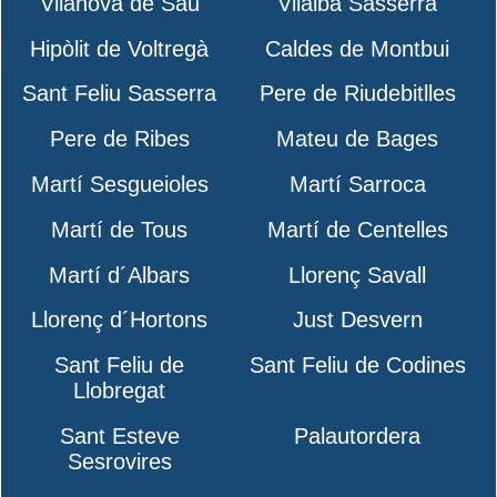
Vilanova de Sau
Vilalba Sasserra
Hipòlit de Voltregà
Caldes de Montbui
Sant Feliu Sasserra
Pere de Riudebitlles
Pere de Ribes
Mateu de Bages
Martí Sesgueioles
Martí Sarroca
Martí de Tous
Martí de Centelles
Martí d´Albars
Llorenç Savall
Llorenç d´Hortons
Just Desvern
Sant Feliu de
Sant Feliu de Codines
Llobregat
Sant Esteve
Palautordera
Sesrovires