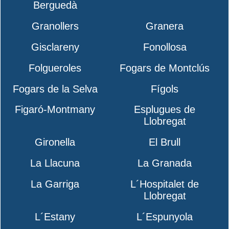
Berguedà
Granollers
Granera
Gisclareny
Fonollosa
Folgueroles
Fogars de Montclús
Fogars de la Selva
Fígols
Figaró-Montmany
Esplugues de
Llobregat
Gironella
El Brull
La Llacuna
La Granada
La Garriga
L´Hospitalet de
Llobregat
L´Estany
L´Espunyola