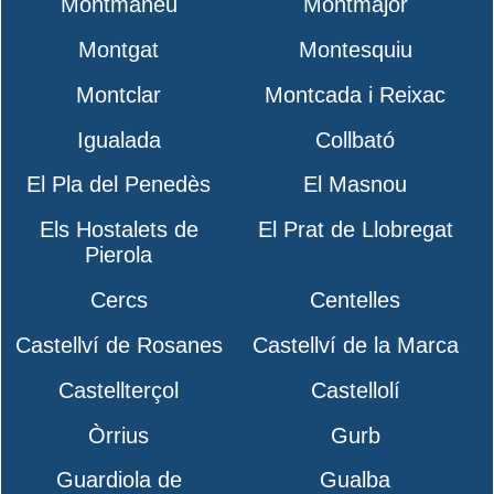
Montmaneu
Montmajor
Montgat
Montesquiu
Montclar
Montcada i Reixac
Igualada
Collbató
El Pla del Penedès
El Masnou
Els Hostalets de
El Prat de Llobregat
Pierola
Cercs
Centelles
Castellví de Rosanes
Castellví de la Marca
Castellterçol
Castellolí
Òrrius
Gurb
Guardiola de
Gualba