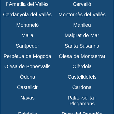
l´Ametlla del Vallès
Cervelló
Cerdanyola del Vallès
Montornès del Vallès
Montmeló
Manlleu
Malla
Malgrat de Mar
Santpedor
Santa Susanna
Perpètua de Mogoda
Olesa de Montserrat
Olesa de Bonesvalls
Olèrdola
Òdena
Castelldefels
Castellcir
Cardona
Navas
Palau-solità i
Plegamans
Palafolls
Pacs del Penedès