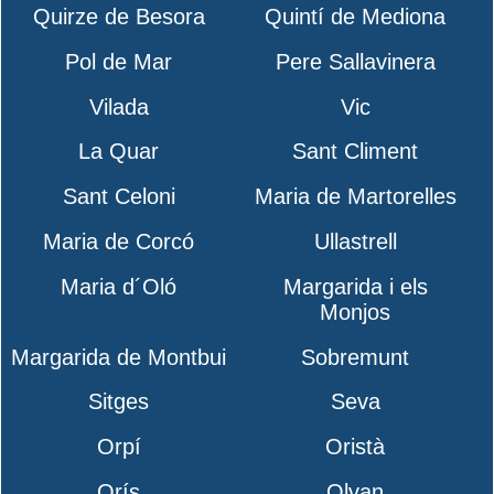
Quirze de Besora
Quintí de Mediona
Pol de Mar
Pere Sallavinera
Vilada
Vic
La Quar
Sant Climent
Sant Celoni
Maria de Martorelles
Maria de Corcó
Ullastrell
Maria d´Oló
Margarida i els
Monjos
Margarida de Montbui
Sobremunt
Sitges
Seva
Orpí
Oristà
Orís
Olvan