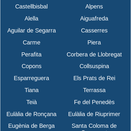
Castellbisbal
Alpens
Alella
Aiguafreda
Aguilar de Segarra
Casserres
Carme
Piera
Perafita
Corbera de Llobregat
Copons
Collsuspina
Esparreguera
Els Prats de Rei
Tiana
Terrassa
Teià
Fe del Penedès
Eulàlia de Ronçana
Eulàlia de Riuprimer
Eugènia de Berga
Santa Coloma de