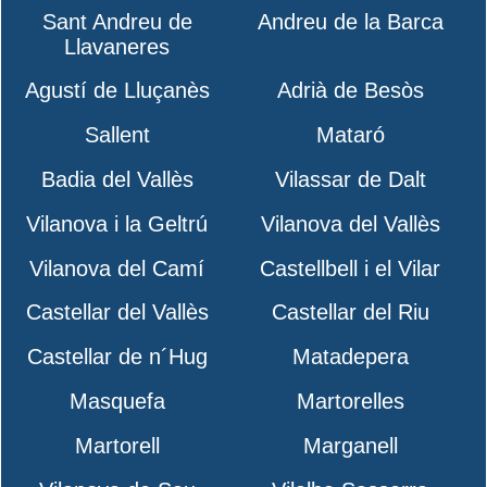
Sant Andreu de
Andreu de la Barca
Llavaneres
Agustí de Lluçanès
Adrià de Besòs
Sallent
Mataró
Badia del Vallès
Vilassar de Dalt
Vilanova i la Geltrú
Vilanova del Vallès
Vilanova del Camí
Castellbell i el Vilar
Castellar del Vallès
Castellar del Riu
Castellar de n´Hug
Matadepera
Masquefa
Martorelles
Martorell
Marganell