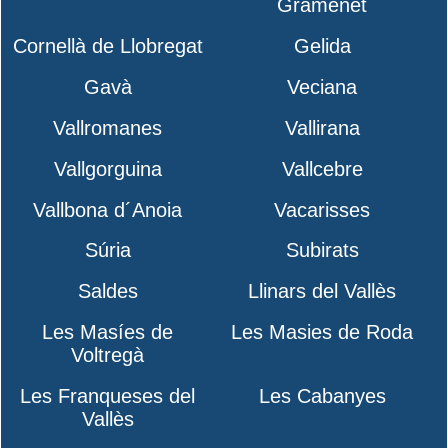
Gramenet
Cornellà de Llobregat
Gelida
Gavà
Veciana
Vallromanes
Vallirana
Vallgorguina
Vallcebre
Vallbona d´Anoia
Vacarisses
Súria
Subirats
Saldes
Llinars del Vallès
Les Masíes de
Les Masies de Roda
Voltregà
Les Franqueses del
Les Cabanyes
Vallès