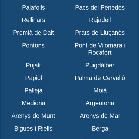
Palafolls
Pacs del Penedès
Rellinars
Rajadell
Premià de Dalt
Prats de Lluçanès
Pontons
Pont de Vilomara i
Rocafort
Pujalt
Puigdàlber
Papiol
Palma de Cervelló
Pallejà
Moià
Mediona
Argentona
Arenys de Munt
Arenys de Mar
Bigues i Riells
Berga