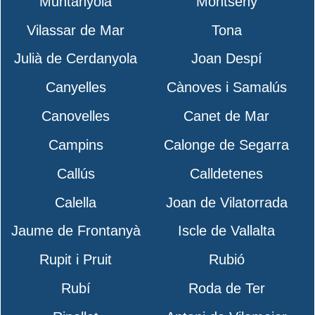
Muntanyola
Montseny
Vilassar de Mar
Tona
Julià de Cerdanyola
Joan Despí
Canyelles
Cànoves i Samalús
Canovelles
Canet de Mar
Campins
Calonge de Segarra
Callús
Calldetenes
Calella
Joan de Vilatorrada
Jaume de Frontanyà
Iscle de Vallalta
Rupit i Pruit
Rubió
Rubí
Roda de Ter