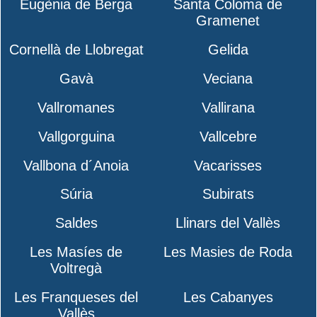
Eugènia de Berga
Santa Coloma de
Gramenet
Cornellà de Llobregat
Gelida
Gavà
Veciana
Vallromanes
Vallirana
Vallgorguina
Vallcebre
Vallbona d´Anoia
Vacarisses
Súria
Subirats
Saldes
Llinars del Vallès
Les Masíes de
Les Masies de Roda
Voltregà
Les Franqueses del
Les Cabanyes
Vallès