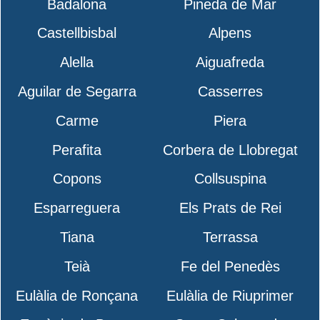
Badalona
Pineda de Mar
Castellbisbal
Alpens
Alella
Aiguafreda
Aguilar de Segarra
Casserres
Carme
Piera
Perafita
Corbera de Llobregat
Copons
Collsuspina
Esparreguera
Els Prats de Rei
Tiana
Terrassa
Teià
Fe del Penedès
Eulàlia de Ronçana
Eulàlia de Riuprimer