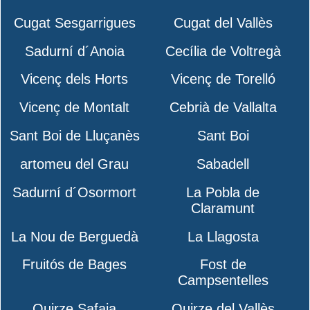
Cugat Sesgarrigues
Cugat del Vallès
Sadurní d´Anoia
Cecília de Voltregà
Vicenç dels Horts
Vicenç de Torelló
Vicenç de Montalt
Cebrià de Vallalta
Sant Boi de Lluçanès
Sant Boi
artomeu del Grau
Sabadell
Sadurní d´Osormort
La Pobla de
Claramunt
La Nou de Berguedà
La Llagosta
Fruitós de Bages
Fost de
Campsentelles
Quirze Safaja
Quirze del Vallès