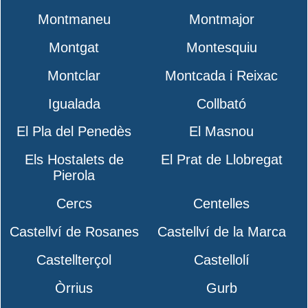
Montmaneu
Montmajor
Montgat
Montesquiu
Montclar
Montcada i Reixac
Igualada
Collbató
El Pla del Penedès
El Masnou
Els Hostalets de
El Prat de Llobregat
Pierola
Cercs
Centelles
Castellví de Rosanes
Castellví de la Marca
Castellterçol
Castellolí
Òrrius
Gurb