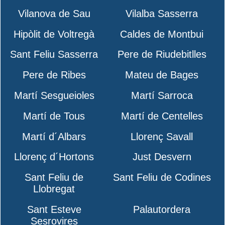
Vilanova de Sau
Vilalba Sasserra
Hipòlit de Voltregà
Caldes de Montbui
Sant Feliu Sasserra
Pere de Riudebitlles
Pere de Ribes
Mateu de Bages
Martí Sesgueioles
Martí Sarroca
Martí de Tous
Martí de Centelles
Martí d´Albars
Llorenç Savall
Llorenç d´Hortons
Just Desvern
Sant Feliu de
Sant Feliu de Codines
Llobregat
Sant Esteve
Palautordera
Sesrovires