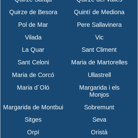
Quirze de Besora
Quintí de Mediona
Pol de Mar
Pere Sallavinera
Vilada
Vic
La Quar
Sant Climent
Sant Celoni
Maria de Martorelles
Maria de Corcó
Ullastrell
Maria d´Oló
Margarida i els
Monjos
Margarida de Montbui
Sobremunt
Sitges
Seva
Orpí
Oristà