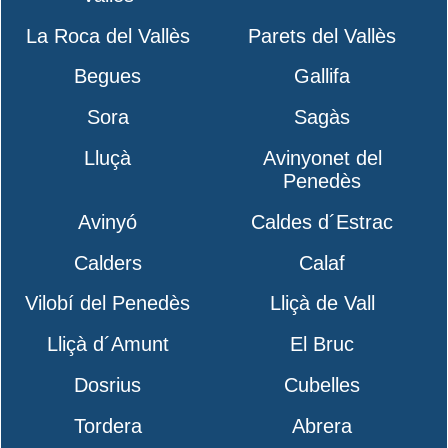
La Roca del Vallès
Parets del Vallès
Begues
Gallifa
Sora
Sagàs
Lluçà
Avinyonet del
Penedès
Avinyó
Caldes d´Estrac
Calders
Calaf
Vilobí del Penedès
Lliçà de Vall
Lliçà d´Amunt
El Bruc
Dosrius
Cubelles
Tordera
Abrera