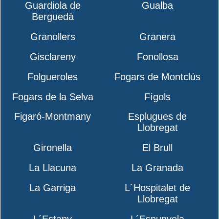
Guardiola de
Gualba
Berguedà
Granollers
Granera
Gisclareny
Fonollosa
Folgueroles
Fogars de Montclús
Fogars de la Selva
Fígols
Figaró-Montmany
Esplugues de
Llobregat
Gironella
El Brull
La Llacuna
La Granada
La Garriga
L´Hospitalet de
Llobregat
L´Estany
L´Espunyola