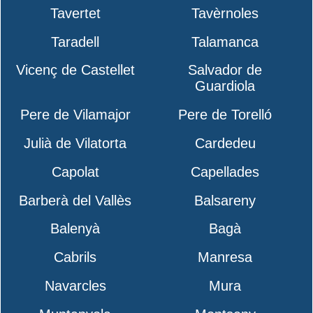
Tavertet
Tavèrnoles
Taradell
Talamanca
Vicenç de Castellet
Salvador de
Guardiola
Pere de Vilamajor
Pere de Torelló
Julià de Vilatorta
Cardedeu
Capolat
Capellades
Barberà del Vallès
Balsareny
Balenyà
Bagà
Cabrils
Manresa
Navarcles
Mura