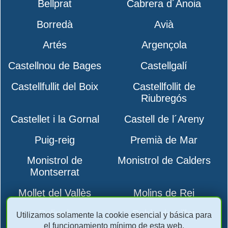
Bellprat
Cabrera d´Anoia
Borredà
Avià
Artés
Argençola
Castellnou de Bages
Castellgalí
Castellfullit del Boix
Castellfollit de
Riubregós
Castellet i la Gornal
Castell de l´Areny
Puig-reig
Premià de Mar
Monistrol de
Monistrol de Calders
Montserrat
Mollet del Vallès
Molins de Rei
Polinyà
Pobla de Lillet
Utilizamos solamente la cookie esencial y básica para
el funcionamiento mínimo de esta web.