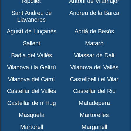
Ripollet
Antoni de Vilamajor
Sant Andreu de
Andreu de la Barca
Llavaneres
Agustí de Lluçanès
Adrià de Besòs
Sallent
Mataró
Badia del Vallès
Vilassar de Dalt
Vilanova i la Geltrú
Vilanova del Vallès
Vilanova del Camí
Castellbell i el Vilar
Castellar del Vallès
Castellar del Riu
Castellar de n´Hug
Matadepera
Masquefa
Martorelles
Martorell
Marganell