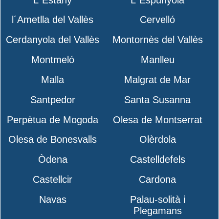
l´Ametlla del Vallès
Cervelló
Cerdanyola del Vallès
Montornès del Vallès
Montmeló
Manlleu
Malla
Malgrat de Mar
Santpedor
Santa Susanna
Perpètua de Mogoda
Olesa de Montserrat
Olesa de Bonesvalls
Olèrdola
Òdena
Castelldefels
Castellcir
Cardona
Navas
Palau-solità i
Plegamans