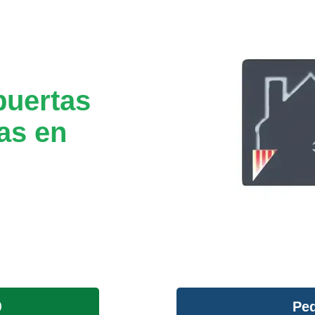
puertas
as en
Ped