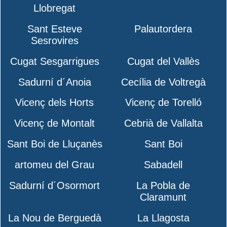
Llobregat
Sant Esteve
Palautordera
Sesrovires
Cugat Sesgarrigues
Cugat del Vallès
Sadurní d´Anoia
Cecília de Voltregà
Vicenç dels Horts
Vicenç de Torelló
Vicenç de Montalt
Cebrià de Vallalta
Sant Boi de Lluçanès
Sant Boi
artomeu del Grau
Sabadell
Sadurní d´Osormort
La Pobla de
Claramunt
La Nou de Berguedà
La Llagosta