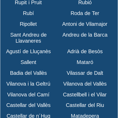
Rupit i Pruit
Rubió
Rubí
Roda de Ter
Ripollet
Antoni de Vilamajor
Sant Andreu de
Andreu de la Barca
Llavaneres
Agustí de Lluçanès
Adrià de Besòs
Sallent
Mataró
Badia del Vallès
Vilassar de Dalt
Vilanova i la Geltrú
Vilanova del Vallès
Vilanova del Camí
Castellbell i el Vilar
Castellar del Vallès
Castellar del Riu
Castellar de n´Hug
Matadepera