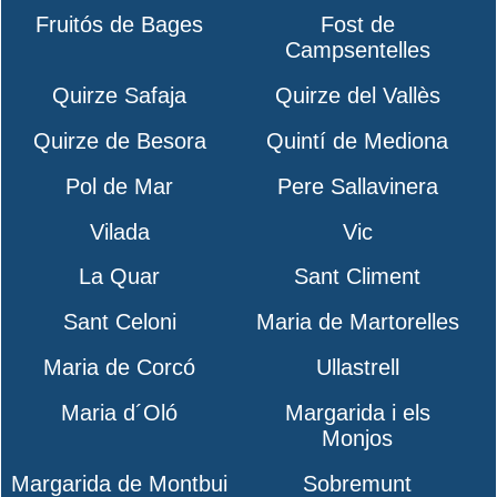
Fruitós de Bages
Fost de
Campsentelles
Quirze Safaja
Quirze del Vallès
Quirze de Besora
Quintí de Mediona
Pol de Mar
Pere Sallavinera
Vilada
Vic
La Quar
Sant Climent
Sant Celoni
Maria de Martorelles
Maria de Corcó
Ullastrell
Maria d´Oló
Margarida i els
Monjos
Margarida de Montbui
Sobremunt