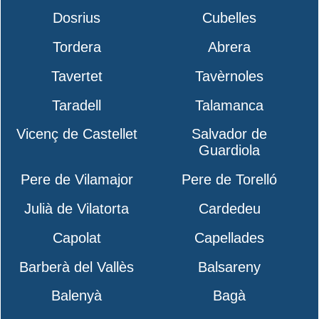
Dosrius
Cubelles
Tordera
Abrera
Tavertet
Tavèrnoles
Taradell
Talamanca
Vicenç de Castellet
Salvador de
Guardiola
Pere de Vilamajor
Pere de Torelló
Julià de Vilatorta
Cardedeu
Capolat
Capellades
Barberà del Vallès
Balsareny
Balenyà
Bagà