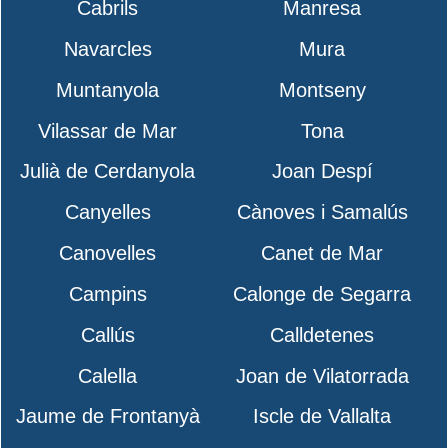
Cabrils
Manresa
Navarcles
Mura
Muntanyola
Montseny
Vilassar de Mar
Tona
Julià de Cerdanyola
Joan Despí
Canyelles
Cànoves i Samalús
Canovelles
Canet de Mar
Campins
Calonge de Segarra
Callús
Calldetenes
Calella
Joan de Vilatorrada
Jaume de Frontanyà
Iscle de Vallalta