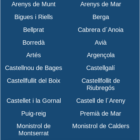
Arenys de Munt
Arenys de Mar
Bigues i Riells
Berga
Bellprat
Cabrera d´Anoia
Borredà
Avià
Artés
Argençola
Castellnou de Bages
Castellgalí
Castellfullit del Boix
Castellfollit de
Riubregós
Castellet i la Gornal
Castell de l´Areny
Puig-reig
Premià de Mar
Monistrol de
Monistrol de Calders
Montserrat