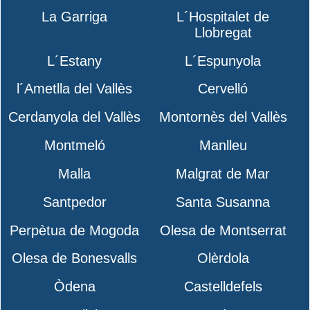
La Garriga
L´Hospitalet de
Llobregat
L´Estany
L´Espunyola
l´Ametlla del Vallès
Cervelló
Cerdanyola del Vallès
Montornès del Vallès
Montmeló
Manlleu
Malla
Malgrat de Mar
Santpedor
Santa Susanna
Perpètua de Mogoda
Olesa de Montserrat
Olesa de Bonesvalls
Olèrdola
Òdena
Castelldefels