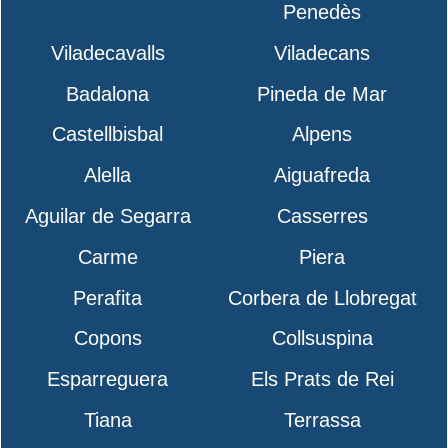
Penedès
Viladecavalls
Viladecans
Badalona
Pineda de Mar
Castellbisbal
Alpens
Alella
Aiguafreda
Aguilar de Segarra
Casserres
Carme
Piera
Perafita
Corbera de Llobregat
Copons
Collsuspina
Esparreguera
Els Prats de Rei
Tiana
Terrassa