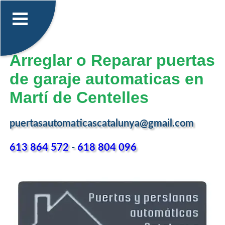
Arreglar o Reparar puertas
de garaje automaticas en
Martí de Centelles
puertasautomaticascatalunya@gmail.com
613 864 572
-
618 804 096