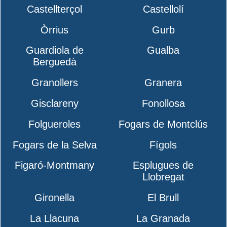
Castellterçol
Castellolí
Òrrius
Gurb
Guardiola de
Gualba
Berguedà
Granollers
Granera
Gisclareny
Fonollosa
Folgueroles
Fogars de Montclús
Fogars de la Selva
Fígols
Figaró-Montmany
Esplugues de
Llobregat
Gironella
El Brull
La Llacuna
La Granada