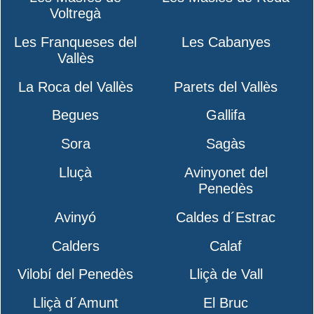
Voltregà
Les Franqueses del
Les Cabanyes
Vallès
La Roca del Vallès
Parets del Vallès
Begues
Gallifa
Sora
Sagàs
Lluçà
Avinyonet del
Penedès
Avinyó
Caldes d´Estrac
Calders
Calaf
Vilobí del Penedès
Lliçà de Vall
Lliçà d´Amunt
El Bruc