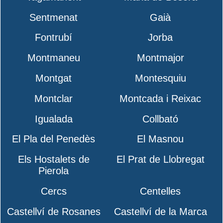
Sentmenat
Gaià
Fontrubí
Jorba
Montmaneu
Montmajor
Montgat
Montesquiu
Montclar
Montcada i Reixac
Igualada
Collbató
El Pla del Penedès
El Masnou
Els Hostalets de
El Prat de Llobregat
Pierola
Cercs
Centelles
Castellví de Rosanes
Castellví de la Marca