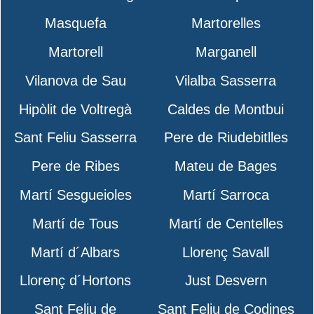
Masquefa
Martorelles
Martorell
Marganell
Vilanova de Sau
Vilalba Sasserra
Hipòlit de Voltregà
Caldes de Montbui
Sant Feliu Sasserra
Pere de Riudebitlles
Pere de Ribes
Mateu de Bages
Martí Sesgueioles
Martí Sarroca
Martí de Tous
Martí de Centelles
Martí d´Albars
Llorenç Savall
Llorenç d´Hortons
Just Desvern
Sant Feliu de
Sant Feliu de Codines