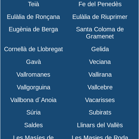
Teià
Fe del Penedès
Eulàlia de Ronçana
Eulàlia de Riuprimer
Eugènia de Berga
Santa Coloma de
Gramenet
Cornellà de Llobregat
Gelida
Gavà
Veciana
Vallromanes
Vallirana
Vallgorguina
Vallcebre
Vallbona d´Anoia
Vacarisses
Súria
Subirats
Saldes
Llinars del Vallès
Les Masíes de
Les Masies de Roda