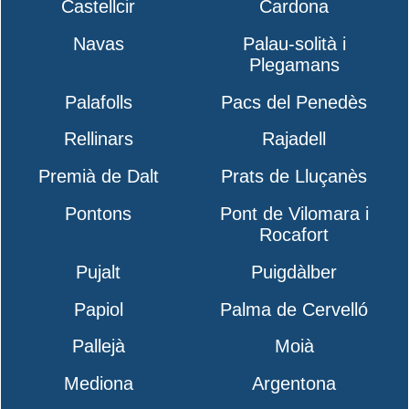
Castellcir
Cardona
Navas
Palau-solità i
Plegamans
Palafolls
Pacs del Penedès
Rellinars
Rajadell
Premià de Dalt
Prats de Lluçanès
Pontons
Pont de Vilomara i
Rocafort
Pujalt
Puigdàlber
Papiol
Palma de Cervelló
Pallejà
Moià
Mediona
Argentona