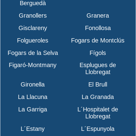
Berguedà
Granollers
Granera
Gisclareny
Fonollosa
Folgueroles
Fogars de Montclús
Fogars de la Selva
Fígols
Figaró-Montmany
Esplugues de
Llobregat
Gironella
El Brull
La Llacuna
La Granada
La Garriga
L´Hospitalet de
Llobregat
L´Estany
L´Espunyola