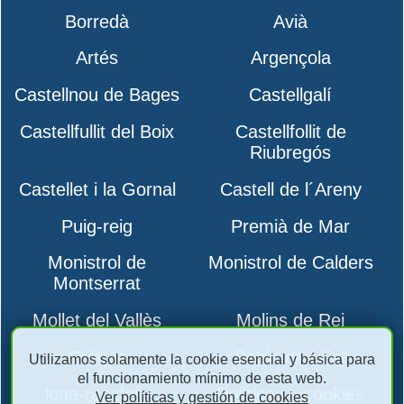
Borredà
Avià
Artés
Argençola
Castellnou de Bages
Castellgalí
Castellfullit del Boix
Castellfollit de
Riubregós
Castellet i la Gornal
Castell de l´Areny
Puig-reig
Premià de Mar
Monistrol de
Monistrol de Calders
Montserrat
Mollet del Vallès
Molins de Rei
Polinyà
Pobla de Lillet
Utilizamos solamente la cookie esencial y básica para
el funcionamiento mínimo de esta web.
lona-rapidas-
Políticas y cookies
Ver políticas y gestión de cookies