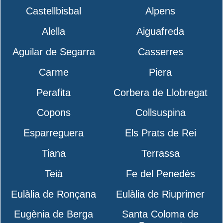
Castellbisbal
Alpens
Alella
Aiguafreda
Aguilar de Segarra
Casserres
Carme
Piera
Perafita
Corbera de Llobregat
Copons
Collsuspina
Esparreguera
Els Prats de Rei
Tiana
Terrassa
Teià
Fe del Penedès
Eulàlia de Ronçana
Eulàlia de Riuprimer
Eugènia de Berga
Santa Coloma de