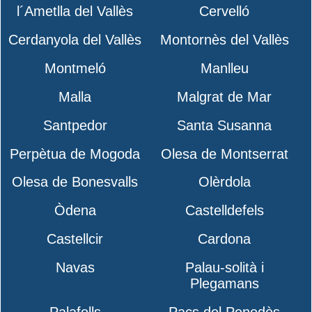
l´Ametlla del Vallès
Cervelló
Cerdanyola del Vallès
Montornès del Vallès
Montmeló
Manlleu
Malla
Malgrat de Mar
Santpedor
Santa Susanna
Perpètua de Mogoda
Olesa de Montserrat
Olesa de Bonesvalls
Olèrdola
Òdena
Castelldefels
Castellcir
Cardona
Navas
Palau-solità i
Plegamans
Palafolls
Pacs del Penedès