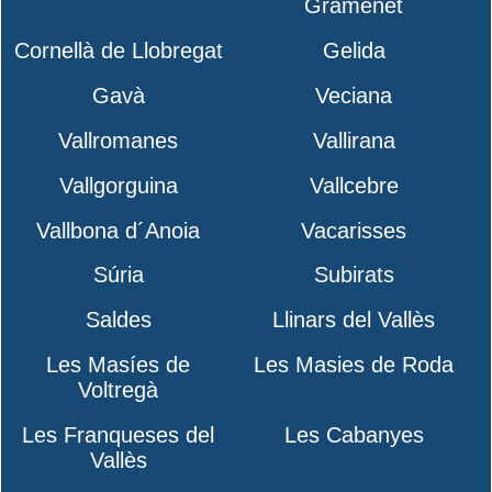
Gramenet
Cornellà de Llobregat
Gelida
Gavà
Veciana
Vallromanes
Vallirana
Vallgorguina
Vallcebre
Vallbona d´Anoia
Vacarisses
Súria
Subirats
Saldes
Llinars del Vallès
Les Masíes de
Les Masies de Roda
Voltregà
Les Franqueses del
Les Cabanyes
Vallès