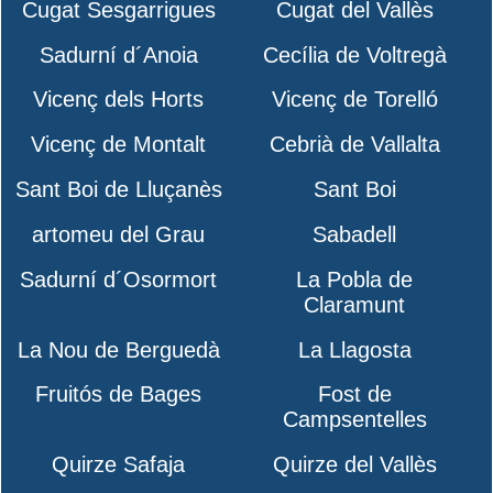
Cugat Sesgarrigues
Cugat del Vallès
Sadurní d´Anoia
Cecília de Voltregà
Vicenç dels Horts
Vicenç de Torelló
Vicenç de Montalt
Cebrià de Vallalta
Sant Boi de Lluçanès
Sant Boi
artomeu del Grau
Sabadell
Sadurní d´Osormort
La Pobla de
Claramunt
La Nou de Berguedà
La Llagosta
Fruitós de Bages
Fost de
Campsentelles
Quirze Safaja
Quirze del Vallès