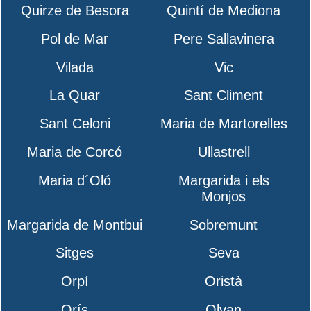
Quirze de Besora
Quintí de Mediona
Pol de Mar
Pere Sallavinera
Vilada
Vic
La Quar
Sant Climent
Sant Celoni
Maria de Martorelles
Maria de Corcó
Ullastrell
Maria d´Oló
Margarida i els
Monjos
Margarida de Montbui
Sobremunt
Sitges
Seva
Orpí
Oristà
Orís
Olvan