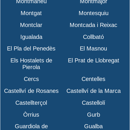
Montmaneu
Montmajor
Montgat
Montesquiu
Montclar
Montcada i Reixac
Igualada
Collbató
El Pla del Penedès
El Masnou
Els Hostalets de
El Prat de Llobregat
Pierola
Cercs
Centelles
Castellví de Rosanes
Castellví de la Marca
Castellterçol
Castellolí
Òrrius
Gurb
Guardiola de
Gualba