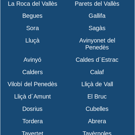
La Roca del Vallès
Parets del Vallès
Begues
Gallifa
Sora
Sagàs
Lluçà
Avinyonet del
Penedès
Avinyó
Caldes d´Estrac
Calders
Calaf
Vilobí del Penedès
Lliçà de Vall
Lliçà d´Amunt
El Bruc
Dosrius
Cubelles
Tordera
Abrera
Tavertet
Tavèrnoles