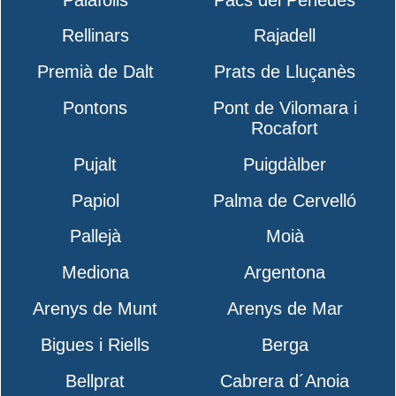
Rellinars
Rajadell
Premià de Dalt
Prats de Lluçanès
Pontons
Pont de Vilomara i
Rocafort
Pujalt
Puigdàlber
Papiol
Palma de Cervelló
Pallejà
Moià
Mediona
Argentona
Arenys de Munt
Arenys de Mar
Bigues i Riells
Berga
Bellprat
Cabrera d´Anoia