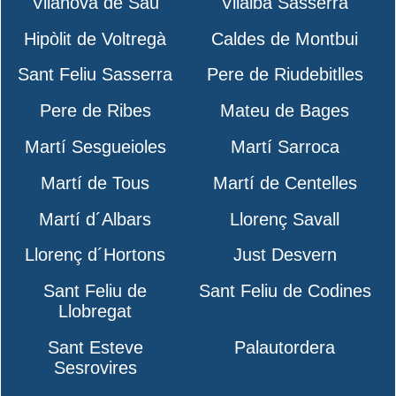
Vilanova de Sau
Vilalba Sasserra
Hipòlit de Voltregà
Caldes de Montbui
Sant Feliu Sasserra
Pere de Riudebitlles
Pere de Ribes
Mateu de Bages
Martí Sesgueioles
Martí Sarroca
Martí de Tous
Martí de Centelles
Martí d´Albars
Llorenç Savall
Llorenç d´Hortons
Just Desvern
Sant Feliu de
Sant Feliu de Codines
Llobregat
Sant Esteve
Palautordera
Sesrovires