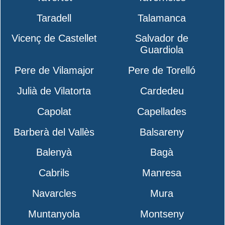
Taradell
Talamanca
Vicenç de Castellet
Salvador de
Guardiola
Pere de Vilamajor
Pere de Torelló
Julià de Vilatorta
Cardedeu
Capolat
Capellades
Barberà del Vallès
Balsareny
Balenyà
Bagà
Cabrils
Manresa
Navarcles
Mura
Muntanyola
Montseny