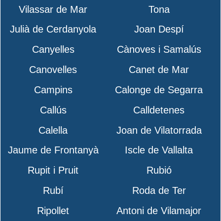
Vilassar de Mar
Tona
Julià de Cerdanyola
Joan Despí
Canyelles
Cànoves i Samalús
Canovelles
Canet de Mar
Campins
Calonge de Segarra
Callús
Calldetenes
Calella
Joan de Vilatorrada
Jaume de Frontanyà
Iscle de Vallalta
Rupit i Pruit
Rubió
Rubí
Roda de Ter
Ripollet
Antoni de Vilamajor