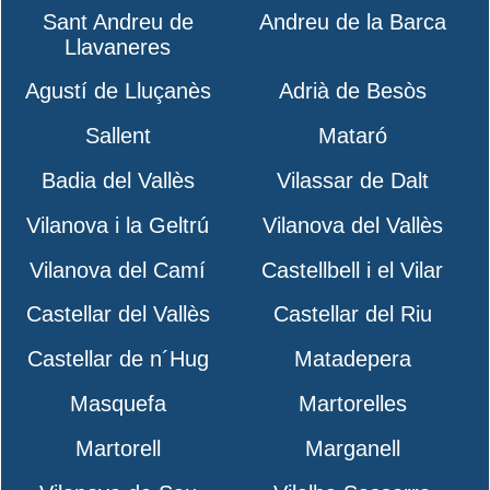
Sant Andreu de
Andreu de la Barca
Llavaneres
Agustí de Lluçanès
Adrià de Besòs
Sallent
Mataró
Badia del Vallès
Vilassar de Dalt
Vilanova i la Geltrú
Vilanova del Vallès
Vilanova del Camí
Castellbell i el Vilar
Castellar del Vallès
Castellar del Riu
Castellar de n´Hug
Matadepera
Masquefa
Martorelles
Martorell
Marganell