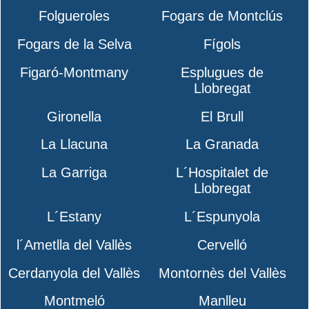
Folgueroles
Fogars de Montclús
Fogars de la Selva
Fígols
Figaró-Montmany
Esplugues de
Llobregat
Gironella
El Brull
La Llacuna
La Granada
La Garriga
L´Hospitalet de
Llobregat
L´Estany
L´Espunyola
l´Ametlla del Vallès
Cervelló
Cerdanyola del Vallès
Montornès del Vallès
Montmeló
Manlleu