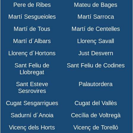
Pere de Ribes
Mateu de Bages
Martí Sesgueioles
Martí Sarroca
Martí de Tous
Martí de Centelles
Martí d´Albars
Llorenç Savall
Llorenç d´Hortons
Just Desvern
Sant Feliu de
Sant Feliu de Codines
Llobregat
Sant Esteve
Palautordera
Sesrovires
Cugat Sesgarrigues
Cugat del Vallès
Sadurní d´Anoia
Cecília de Voltregà
Vicenç dels Horts
Vicenç de Torelló