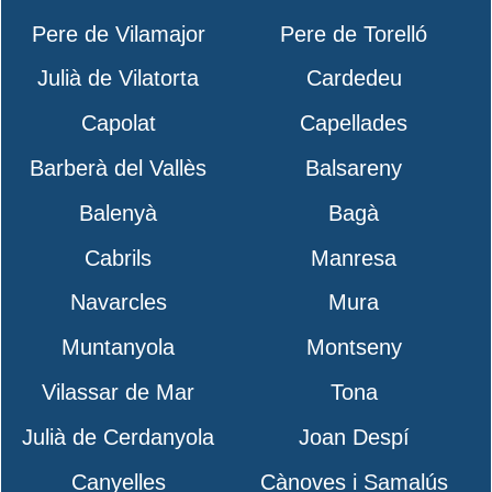
Pere de Vilamajor
Pere de Torelló
Julià de Vilatorta
Cardedeu
Capolat
Capellades
Barberà del Vallès
Balsareny
Balenyà
Bagà
Cabrils
Manresa
Navarcles
Mura
Muntanyola
Montseny
Vilassar de Mar
Tona
Julià de Cerdanyola
Joan Despí
Canyelles
Cànoves i Samalús