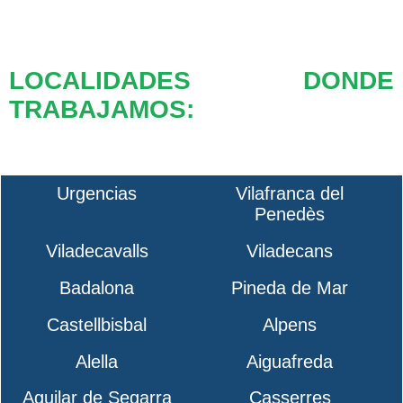
LOCALIDADES DONDE
TRABAJAMOS:
Urgencias
Vilafranca del
Penedès
Viladecavalls
Viladecans
Badalona
Pineda de Mar
Castellbisbal
Alpens
Alella
Aiguafreda
Aguilar de Segarra
Casserres