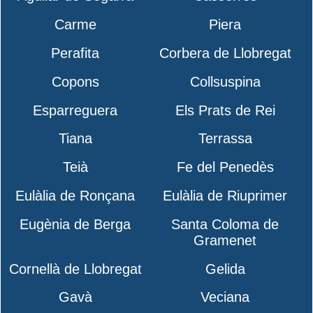
Carme
Piera
Perafita
Corbera de Llobregat
Copons
Collsuspina
Esparreguera
Els Prats de Rei
Tiana
Terrassa
Teià
Fe del Penedès
Eulàlia de Ronçana
Eulàlia de Riuprimer
Eugènia de Berga
Santa Coloma de
Gramenet
Cornellà de Llobregat
Gelida
Gavà
Veciana