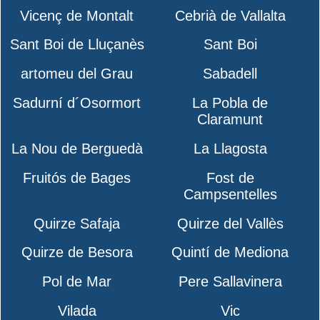
Vicenç de Montalt
Cebrià de Vallalta
Sant Boi de Lluçanès
Sant Boi
artomeu del Grau
Sabadell
Sadurní d´Osormort
La Pobla de
Claramunt
La Nou de Berguedà
La Llagosta
Fruitós de Bages
Fost de
Campsentelles
Quirze Safaja
Quirze del Vallès
Quirze de Besora
Quintí de Mediona
Pol de Mar
Pere Sallavinera
Vilada
Vic