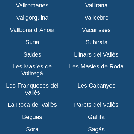
Vallromanes
Vallirana
Vallgorguina
Vallcebre
Vallbona d´Anoia
Vacarisses
Súria
Subirats
Saldes
Llinars del Vallès
Les Masíes de
Les Masies de Roda
Voltregà
Les Franqueses del
Les Cabanyes
Vallès
La Roca del Vallès
Parets del Vallès
Begues
Gallifa
Sora
Sagàs