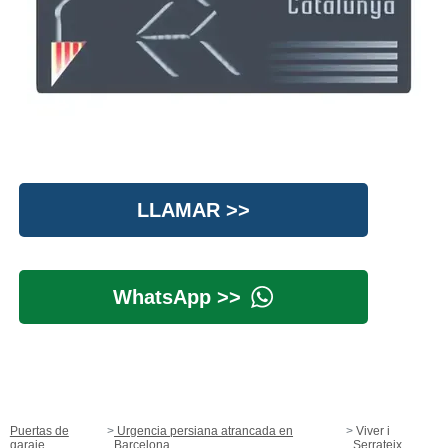
LLAMAR >>
WhatsApp >>
Puertas de
Urgencia persiana atrancada en
Viver i
garaje
Barcelona
Serrateix