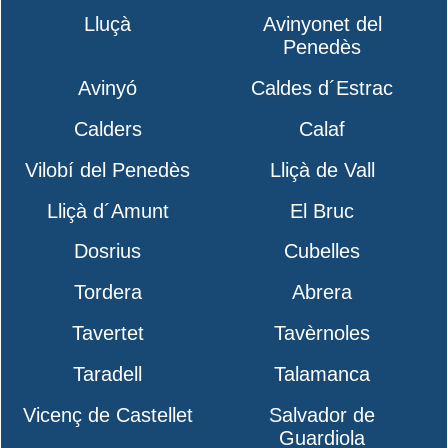
Lluçà
Avinyonet del
Penedès
Avinyó
Caldes d´Estrac
Calders
Calaf
Vilobí del Penedès
Lliçà de Vall
Lliçà d´Amunt
El Bruc
Dosrius
Cubelles
Tordera
Abrera
Tavertet
Tavèrnoles
Taradell
Talamanca
Vicenç de Castellet
Salvador de
Guardiola