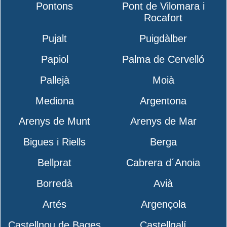
Pontons
Pont de Vilomara i
Rocafort
Pujalt
Puigdàlber
Papiol
Palma de Cervelló
Pallejà
Moià
Mediona
Argentona
Arenys de Munt
Arenys de Mar
Bigues i Riells
Berga
Bellprat
Cabrera d´Anoia
Borredà
Avià
Artés
Argençola
Castellnou de Bages
Castellgalí