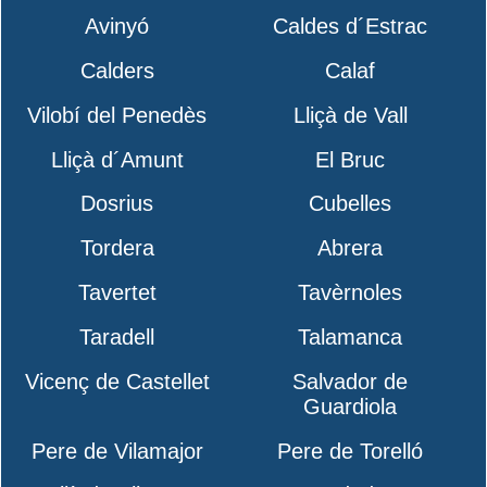
Avinyó
Caldes d´Estrac
Calders
Calaf
Vilobí del Penedès
Lliçà de Vall
Lliçà d´Amunt
El Bruc
Dosrius
Cubelles
Tordera
Abrera
Tavertet
Tavèrnoles
Taradell
Talamanca
Vicenç de Castellet
Salvador de
Guardiola
Pere de Vilamajor
Pere de Torelló