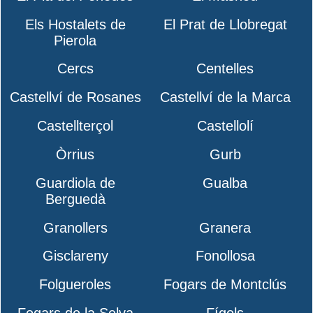
Els Hostalets de
El Prat de Llobregat
Pierola
Cercs
Centelles
Castellví de Rosanes
Castellví de la Marca
Castellterçol
Castellolí
Òrrius
Gurb
Guardiola de
Gualba
Berguedà
Granollers
Granera
Gisclareny
Fonollosa
Folgueroles
Fogars de Montclús
Fogars de la Selva
Fígols