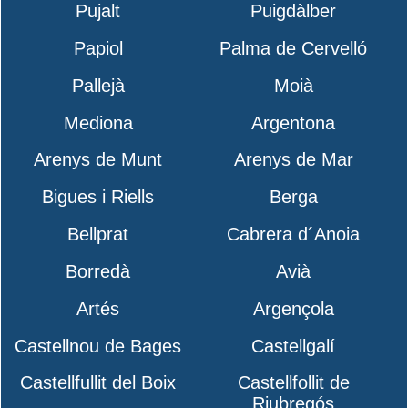
Pujalt
Puigdàlber
Papiol
Palma de Cervelló
Pallejà
Moià
Mediona
Argentona
Arenys de Munt
Arenys de Mar
Bigues i Riells
Berga
Bellprat
Cabrera d´Anoia
Borredà
Avià
Artés
Argençola
Castellnou de Bages
Castellgalí
Castellfullit del Boix
Castellfollit de
Riubregós