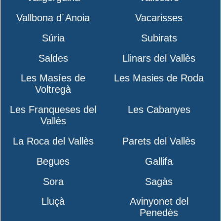
Vallbona d´Anoia
Vacarisses
Súria
Subirats
Saldes
Llinars del Vallès
Les Masíes de
Les Masies de Roda
Voltregà
Les Franqueses del
Les Cabanyes
Vallès
La Roca del Vallès
Parets del Vallès
Begues
Gallifa
Sora
Sagàs
Lluçà
Avinyonet del
Penedès