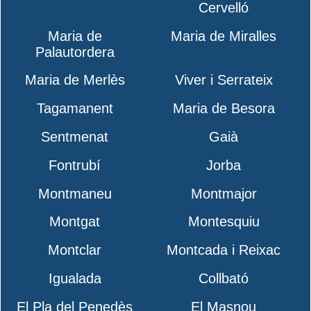
Cervelló
Maria de
Maria de Miralles
Palautordera
Maria de Merlès
Viver i Serrateix
Tagamanent
Maria de Besora
Sentmenat
Gaià
Fontrubí
Jorba
Montmaneu
Montmajor
Montgat
Montesquiu
Montclar
Montcada i Reixac
Igualada
Collbató
El Pla del Penedès
El Masnou