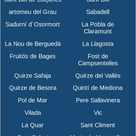
artomeu del Grau
Sabadell
Sadurní d´Osormort
La Pobla de
Claramunt
La Nou de Berguedà
La Llagosta
Fruitós de Bages
Fost de
Campsentelles
Quirze Safaja
Quirze del Vallès
Quirze de Besora
Quintí de Mediona
Pol de Mar
Pere Sallavinera
Vilada
Vic
La Quar
Sant Climent