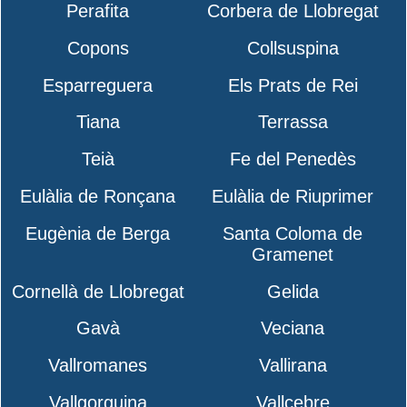
Perafita
Corbera de Llobregat
Copons
Collsuspina
Esparreguera
Els Prats de Rei
Tiana
Terrassa
Teià
Fe del Penedès
Eulàlia de Ronçana
Eulàlia de Riuprimer
Eugènia de Berga
Santa Coloma de
Gramenet
Cornellà de Llobregat
Gelida
Gavà
Veciana
Vallromanes
Vallirana
Vallgorguina
Vallcebre