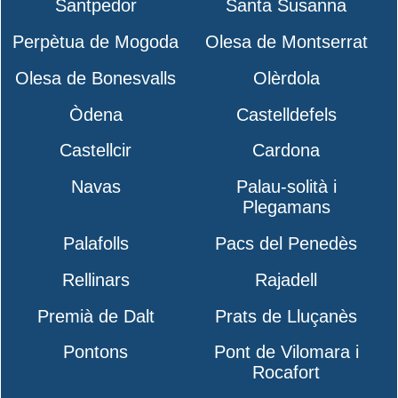
Santpedor
Santa Susanna
Perpètua de Mogoda
Olesa de Montserrat
Olesa de Bonesvalls
Olèrdola
Òdena
Castelldefels
Castellcir
Cardona
Navas
Palau-solità i
Plegamans
Palafolls
Pacs del Penedès
Rellinars
Rajadell
Premià de Dalt
Prats de Lluçanès
Pontons
Pont de Vilomara i
Rocafort