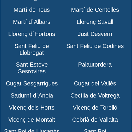
Martí de Tous
Martí de Centelles
Martí d´Albars
Llorenç Savall
Llorenç d´Hortons
Just Desvern
Sant Feliu de
Sant Feliu de Codines
Llobregat
Sant Esteve
Palautordera
Sesrovires
Cugat Sesgarrigues
Cugat del Vallès
Sadurní d´Anoia
Cecília de Voltregà
Vicenç dels Horts
Vicenç de Torelló
Vicenç de Montalt
Cebrià de Vallalta
Sant Boi de Lluçanès
Sant Boi