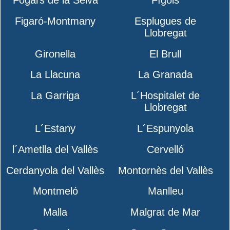
Figaró-Montmany
Esplugues de
Llobregat
Gironella
El Brull
La Llacuna
La Granada
La Garriga
L´Hospitalet de
Llobregat
L´Estany
L´Espunyola
l´Ametlla del Vallès
Cervelló
Cerdanyola del Vallès
Montornès del Vallès
Montmeló
Manlleu
Malla
Malgrat de Mar