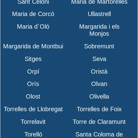
Sant Celoni
Maria de Martorelles
Maria de Corcó
Ullastrell
Maria d´Oló
Margarida i els
Monjos
Margarida de Montbui
Sobremunt
Sitges
Seva
Orpí
Oristà
Orís
Olvan
Olost
Olivella
Torrelles de Llobregat
Torrelles de Foix
Torrelavit
Torre de Claramunt
Torelló
Santa Coloma de