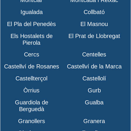
Montclar
Montcada i Reixac
Igualada
Collbató
El Pla del Penedès
El Masnou
Els Hostalets de
El Prat de Llobregat
Pierola
Cercs
Centelles
Castellví de Rosanes
Castellví de la Marca
Castellterçol
Castellolí
Òrrius
Gurb
Guardiola de
Gualba
Berguedà
Granollers
Granera