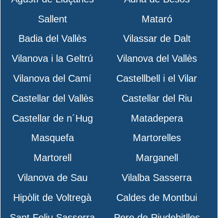
Sallent
Mataró
Badia del Vallès
Vilassar de Dalt
Vilanova i la Geltrú
Vilanova del Vallès
Vilanova del Camí
Castellbell i el Vilar
Castellar del Vallès
Castellar del Riu
Castellar de n´Hug
Matadepera
Masquefa
Martorelles
Martorell
Marganell
Vilanova de Sau
Vilalba Sasserra
Hipòlit de Voltregà
Caldes de Montbui
Sant Feliu Sasserra
Pere de Riudebitlles