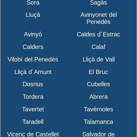
Sora
Sagàs
Lluçà
Avinyonet del
Penedès
Avinyó
Caldes d´Estrac
Calders
Calaf
Vilobí del Penedès
Lliçà de Vall
Lliçà d´Amunt
El Bruc
Dosrius
Cubelles
Tordera
Abrera
Tavertet
Tavèrnoles
Taradell
Talamanca
Vicenç de Castellet
Salvador de