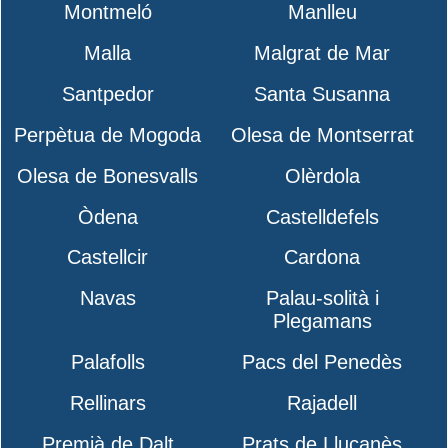
Montmeló
Manlleu
Malla
Malgrat de Mar
Santpedor
Santa Susanna
Perpètua de Mogoda
Olesa de Montserrat
Olesa de Bonesvalls
Olèrdola
Òdena
Castelldefels
Castellcir
Cardona
Navas
Palau-solità i
Plegamans
Palafolls
Pacs del Penedès
Rellinars
Rajadell
Premià de Dalt
Prats de Lluçanès