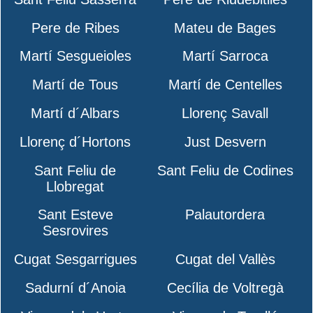
Pere de Ribes
Mateu de Bages
Martí Sesgueioles
Martí Sarroca
Martí de Tous
Martí de Centelles
Martí d´Albars
Llorenç Savall
Llorenç d´Hortons
Just Desvern
Sant Feliu de
Sant Feliu de Codines
Llobregat
Sant Esteve
Palautordera
Sesrovires
Cugat Sesgarrigues
Cugat del Vallès
Sadurní d´Anoia
Cecília de Voltregà