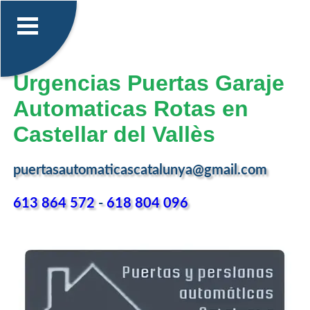
Urgencias Puertas Garaje
Automaticas Rotas en
Castellar del Vallès
puertasautomaticascatalunya@gmail.com
613 864 572
-
618 804 096