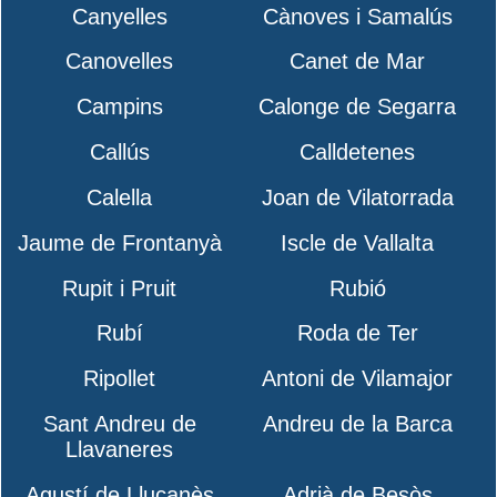
Canyelles
Cànoves i Samalús
Canovelles
Canet de Mar
Campins
Calonge de Segarra
Callús
Calldetenes
Calella
Joan de Vilatorrada
Jaume de Frontanyà
Iscle de Vallalta
Rupit i Pruit
Rubió
Rubí
Roda de Ter
Ripollet
Antoni de Vilamajor
Sant Andreu de
Andreu de la Barca
Llavaneres
Agustí de Lluçanès
Adrià de Besòs