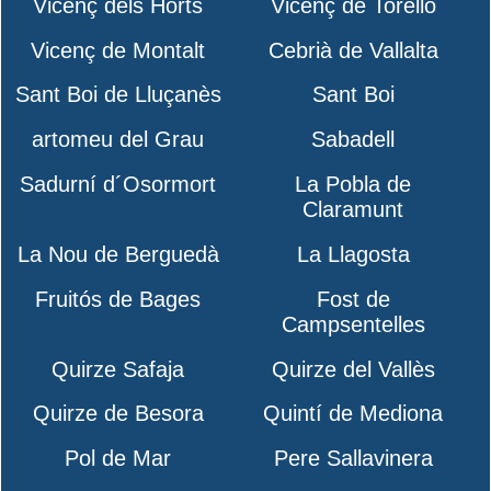
Vicenç dels Horts
Vicenç de Torelló
Vicenç de Montalt
Cebrià de Vallalta
Sant Boi de Lluçanès
Sant Boi
artomeu del Grau
Sabadell
Sadurní d´Osormort
La Pobla de
Claramunt
La Nou de Berguedà
La Llagosta
Fruitós de Bages
Fost de
Campsentelles
Quirze Safaja
Quirze del Vallès
Quirze de Besora
Quintí de Mediona
Pol de Mar
Pere Sallavinera