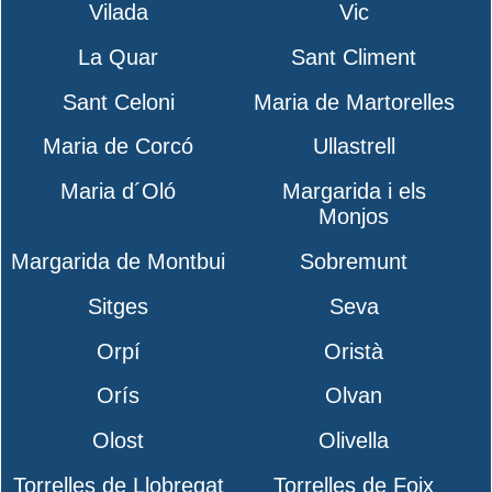
Vilada
Vic
La Quar
Sant Climent
Sant Celoni
Maria de Martorelles
Maria de Corcó
Ullastrell
Maria d´Oló
Margarida i els
Monjos
Margarida de Montbui
Sobremunt
Sitges
Seva
Orpí
Oristà
Orís
Olvan
Olost
Olivella
Torrelles de Llobregat
Torrelles de Foix