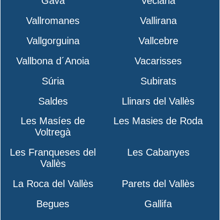
Gavà
Veciana
Vallromanes
Vallirana
Vallgorguina
Vallcebre
Vallbona d´Anoia
Vacarisses
Súria
Subirats
Saldes
Llinars del Vallès
Les Masíes de
Les Masies de Roda
Voltregà
Les Franqueses del
Les Cabanyes
Vallès
La Roca del Vallès
Parets del Vallès
Begues
Gallifa