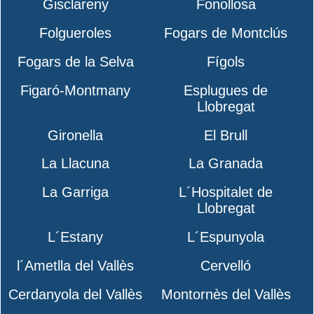
Gisclareny
Fonollosa
Folgueroles
Fogars de Montclús
Fogars de la Selva
Fígols
Figaró-Montmany
Esplugues de
Llobregat
Gironella
El Brull
La Llacuna
La Granada
La Garriga
L´Hospitalet de
Llobregat
L´Estany
L´Espunyola
l´Ametlla del Vallès
Cervelló
Cerdanyola del Vallès
Montornès del Vallès