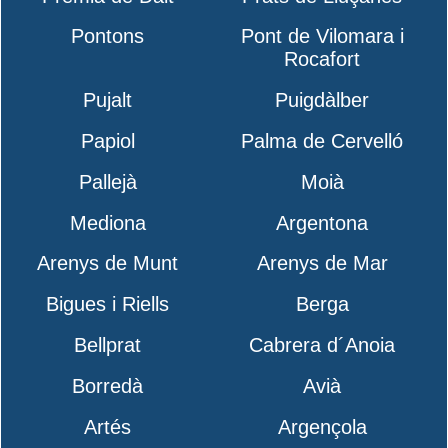
Pontons
Pont de Vilomara i
Rocafort
Pujalt
Puigdàlber
Papiol
Palma de Cervelló
Pallejà
Moià
Mediona
Argentona
Arenys de Munt
Arenys de Mar
Bigues i Riells
Berga
Bellprat
Cabrera d´Anoia
Borredà
Avià
Artés
Argençola