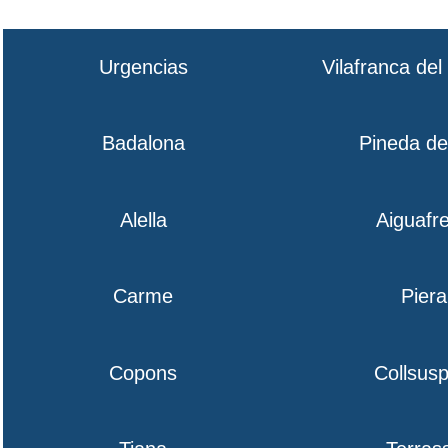
Urgencias
Vilafranca de
Badalona
Pineda d
Alella
Aiguafr
Carme
Piera
Copons
Collsusp