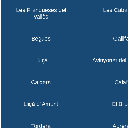
Les Franqueses del
Les Caba
Vallès
Begues
Gallif
Lluçà
Avinyonet de
Calders
Calaf
Lliçà d´Amunt
El Bru
Tordera
Abrer