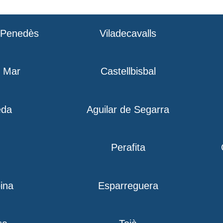
l Penedès
Viladecavalls
e Mar
Castellbisbal
eda
Aguilar de Segarra
Perafita
ina
Esparreguera