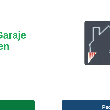
Garaje
en
Ped