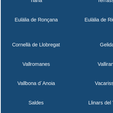
Tiana
Terras
Eulàlia de Ronçana
Eulàlia de R
Cornellà de Llobregat
Gelid
Vallromanes
Vallira
Vallbona d´Anoia
Vacaris
Saldes
Llinars del