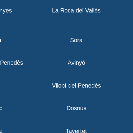
nyes
La Roca del Vallès
a
Sora
l Penedès
Avinyó
Vilobí del Penedès
c
Dosrius
a
Tavertet