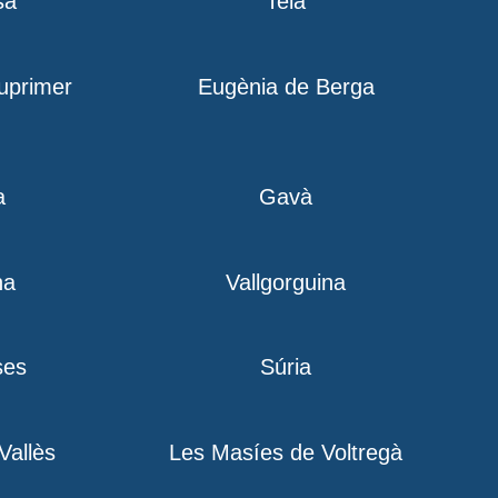
sa
Teià
iuprimer
Eugènia de Berga
a
Gavà
na
Vallgorguina
ses
Súria
 Vallès
Les Masíes de Voltregà