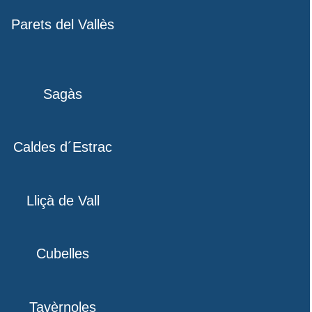
Parets del Vallès
Sagàs
Caldes d´Estrac
Lliçà de Vall
Cubelles
Tavèrnoles