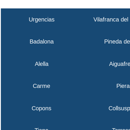
Urgencias
Vilafranca de
Badalona
Pineda d
Alella
Aiguafr
Carme
Piera
Copons
Collsusp