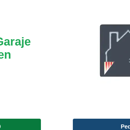
Garaje
en
Ped