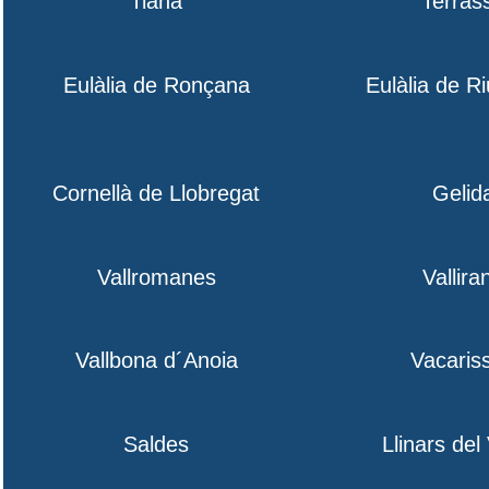
Tiana
Terras
Eulàlia de Ronçana
Eulàlia de R
Cornellà de Llobregat
Gelid
Vallromanes
Vallira
Vallbona d´Anoia
Vacaris
Saldes
Llinars del