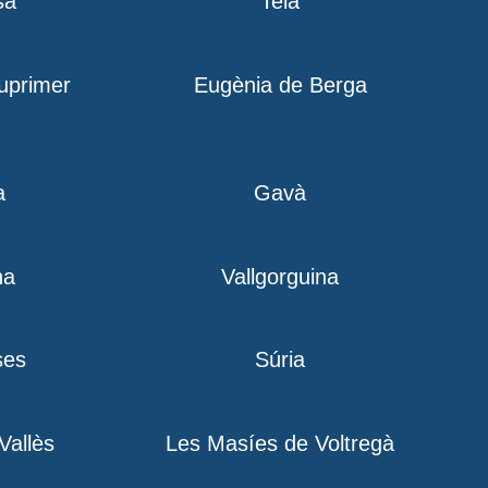
sa
Teià
iuprimer
Eugènia de Berga
a
Gavà
na
Vallgorguina
ses
Súria
 Vallès
Les Masíes de Voltregà