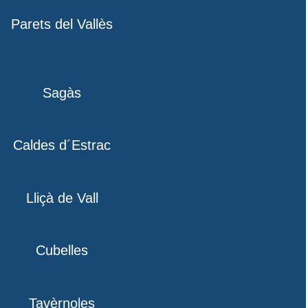
Parets del Vallès
Sagàs
Caldes d´Estrac
Lliçà de Vall
Cubelles
Tavèrnoles