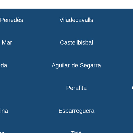
l Penedès
Viladecavalls
e Mar
Castellbisbal
eda
Aguilar de Segarra
Perafita
ina
Esparreguera