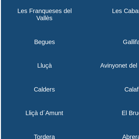
Les Franqueses del
Les Caba
Vallès
Begues
Gallif
Lluçà
Avinyonet de
Calders
Calaf
Lliçà d´Amunt
El Bru
Tordera
Abrer