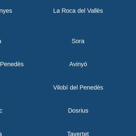
nyes
La Roca del Vallès
a
Sora
l Penedès
Avinyó
Vilobí del Penedès
c
Dosrius
a
Tavertet