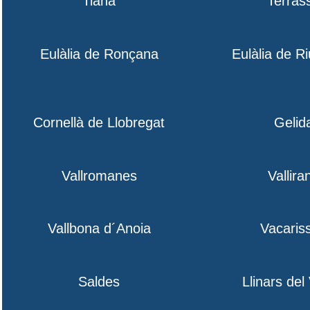
Tiana
Terras
Eulàlia de Ronçana
Eulàlia de R
Cornellà de Llobregat
Gelid
Vallromanes
Vallira
Vallbona d´Anoia
Vacaris
Saldes
Llinars del