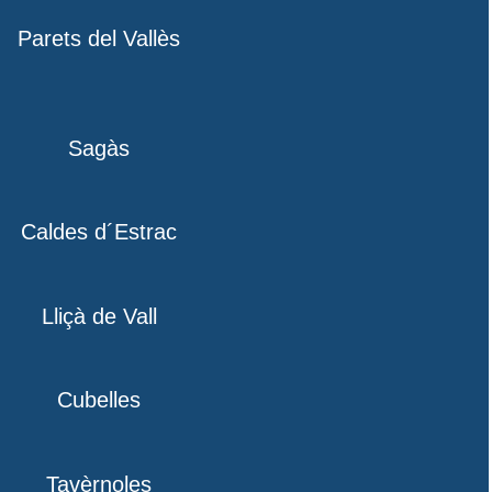
Parets del Vallès
Sagàs
Caldes d´Estrac
Lliçà de Vall
Cubelles
Tavèrnoles