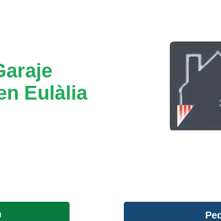
Garaje
n Eulàlia
Ped