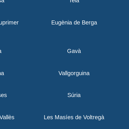
sa
Teià
iuprimer
Eugènia de Berga
a
Gavà
na
Vallgorguina
ses
Súria
 Vallès
Les Masíes de Voltregà