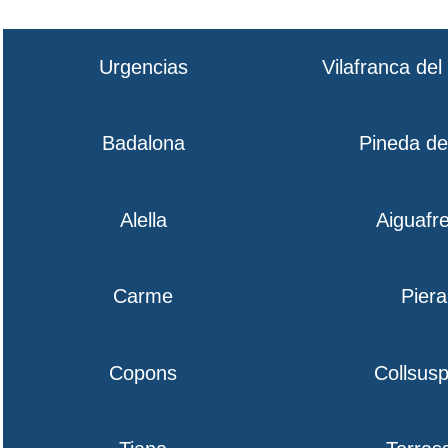
Urgencias
Vilafranca de
Badalona
Pineda d
Alella
Aiguafr
Carme
Piera
Copons
Collsusp