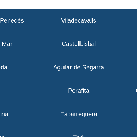
l Penedès
Viladecavalls
e Mar
Castellbisbal
eda
Aguilar de Segarra
Perafita
ina
Esparreguera