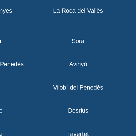
nyes
La Roca del Vallès
a
Sora
l Penedès
Avinyó
Vilobí del Penedès
c
Dosrius
a
Tavertet