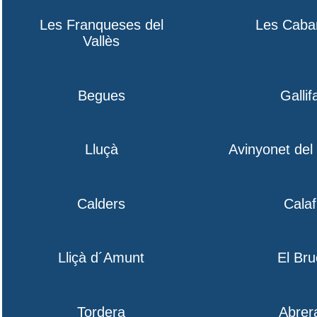
Les Franqueses del
Les Caba
Vallès
Begues
Gallif
Lluçà
Avinyonet de
Calders
Calaf
Lliçà d´Amunt
El Bru
Tordera
Abrer