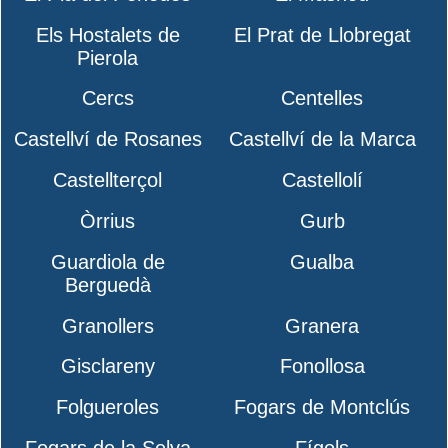
Els Hostalets de
El Prat de Llobregat
Pierola
Cercs
Centelles
Castellví de Rosanes
Castellví de la Marca
Castellterçol
Castellolí
Òrrius
Gurb
Guardiola de
Gualba
Berguedà
Granollers
Granera
Gisclareny
Fonollosa
Folgueroles
Fogars de Montclús
Fogars de la Selva
Fígols