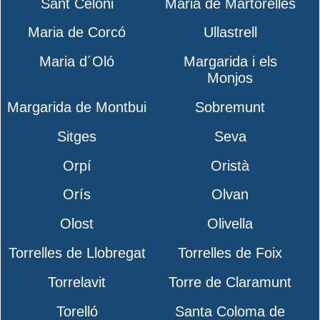
Sant Celoni
Maria de Martorelles
Maria de Corcó
Ullastrell
Maria d´Oló
Margarida i els
Monjos
Margarida de Montbui
Sobremunt
Sitges
Seva
Orpí
Oristà
Orís
Olvan
Olost
Olivella
Torrelles de Llobregat
Torrelles de Foix
Torrelavit
Torre de Claramunt
Torelló
Santa Coloma de