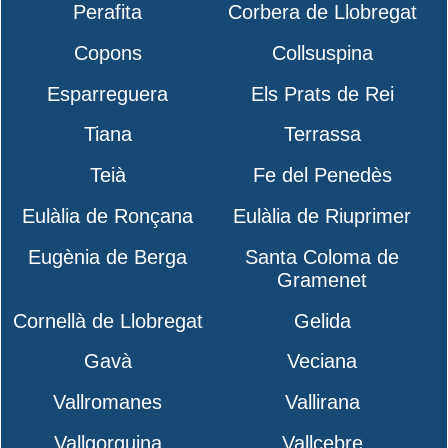
Perafita
Corbera de Llobregat
Copons
Collsuspina
Esparreguera
Els Prats de Rei
Tiana
Terrassa
Teià
Fe del Penedès
Eulàlia de Ronçana
Eulàlia de Riuprimer
Eugènia de Berga
Santa Coloma de
Gramenet
Cornellà de Llobregat
Gelida
Gavà
Veciana
Vallromanes
Vallirana
Vallgorguina
Vallcebre