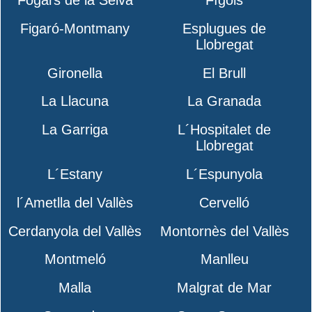
Figaró-Montmany
Esplugues de
Llobregat
Gironella
El Brull
La Llacuna
La Granada
La Garriga
L´Hospitalet de
Llobregat
L´Estany
L´Espunyola
l´Ametlla del Vallès
Cervelló
Cerdanyola del Vallès
Montornès del Vallès
Montmeló
Manlleu
Malla
Malgrat de Mar