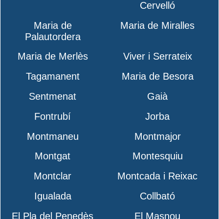
Cervelló
Maria de
Maria de Miralles
Palautordera
Maria de Merlès
Viver i Serrateix
Tagamanent
Maria de Besora
Sentmenat
Gaià
Fontrubí
Jorba
Montmaneu
Montmajor
Montgat
Montesquiu
Montclar
Montcada i Reixac
Igualada
Collbató
El Pla del Penedès
El Masnou