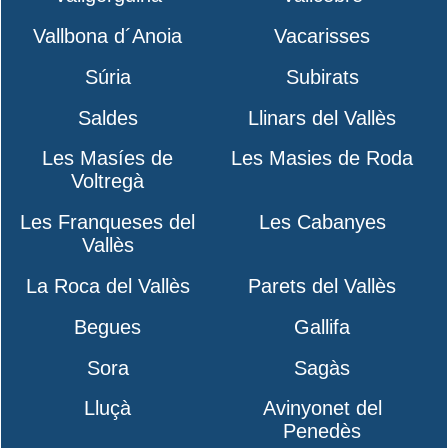
Vallbona d´Anoia
Vacarisses
Súria
Subirats
Saldes
Llinars del Vallès
Les Masíes de
Les Masies de Roda
Voltregà
Les Franqueses del
Les Cabanyes
Vallès
La Roca del Vallès
Parets del Vallès
Begues
Gallifa
Sora
Sagàs
Lluçà
Avinyonet del
Penedès