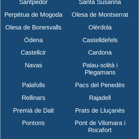
Santpedor
Santa Susanna
Perpètua de Mogoda
Olesa de Montserrat
Olesa de Bonesvalls
Olèrdola
Òdena
Castelldefels
Castellcir
Cardona
Navas
Palau-solità i
Plegamans
Palafolls
Pacs del Penedès
Rellinars
Rajadell
Premià de Dalt
Prats de Lluçanès
Pontons
Pont de Vilomara i
Rocafort