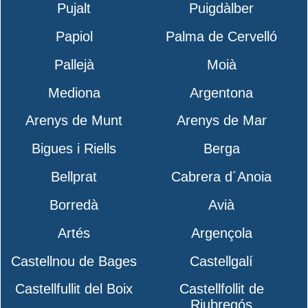
Pujalt
Puigdàlber
Papiol
Palma de Cervelló
Pallejà
Moià
Mediona
Argentona
Arenys de Munt
Arenys de Mar
Bigues i Riells
Berga
Bellprat
Cabrera d´Anoia
Borredà
Avià
Artés
Argençola
Castellnou de Bages
Castellgalí
Castellfullit del Boix
Castellfollit de
Riubregós