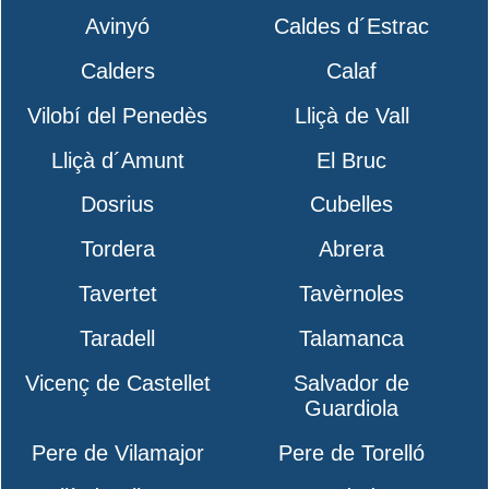
Avinyó
Caldes d´Estrac
Calders
Calaf
Vilobí del Penedès
Lliçà de Vall
Lliçà d´Amunt
El Bruc
Dosrius
Cubelles
Tordera
Abrera
Tavertet
Tavèrnoles
Taradell
Talamanca
Vicenç de Castellet
Salvador de
Guardiola
Pere de Vilamajor
Pere de Torelló