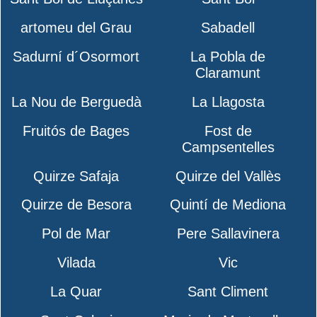
artomeu del Grau
Sabadell
Sadurní d´Osormort
La Pobla de
Claramunt
La Nou de Berguedà
La Llagosta
Fruitós de Bages
Fost de
Campsentelles
Quirze Safaja
Quirze del Vallès
Quirze de Besora
Quintí de Mediona
Pol de Mar
Pere Sallavinera
Vilada
Vic
La Quar
Sant Climent