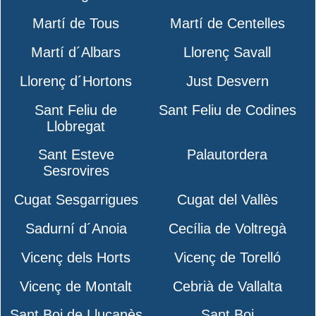
Martí de Tous
Martí de Centelles
Martí d´Albars
Llorenç Savall
Llorenç d´Hortons
Just Desvern
Sant Feliu de
Sant Feliu de Codines
Llobregat
Sant Esteve
Palautordera
Sesrovires
Cugat Sesgarrigues
Cugat del Vallès
Sadurní d´Anoia
Cecília de Voltregà
Vicenç dels Horts
Vicenç de Torelló
Vicenç de Montalt
Cebrià de Vallalta
Sant Boi de Lluçanès
Sant Boi