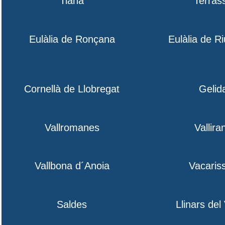
Tiana
Terras
Eulàlia de Ronçana
Eulàlia de R
Cornellà de Llobregat
Gelid
Vallromanes
Vallira
Vallbona d´Anoia
Vacaris
Saldes
Llinars del