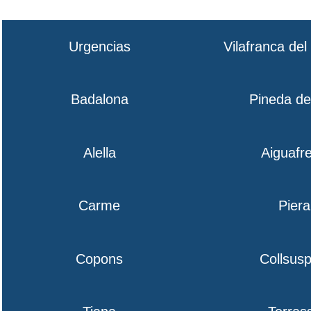
Urgencias
Vilafranca de
Badalona
Pineda d
Alella
Aiguafr
Carme
Piera
Copons
Collsusp