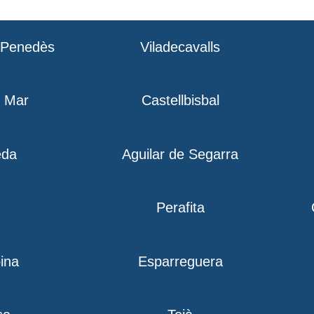
l Penedès
Viladecavalls
e Mar
Castellbisbal
eda
Aguilar de Segarra
Perafita
ina
Esparreguera