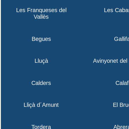
Les Franqueses del
Les Caba
Vallès
Begues
Gallif
Lluçà
Avinyonet de
Calders
Calaf
Lliçà d´Amunt
El Bru
Tordera
Abrer