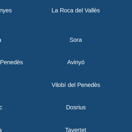
nyes
La Roca del Vallès
a
Sora
l Penedès
Avinyó
Vilobí del Penedès
c
Dosrius
a
Tavertet