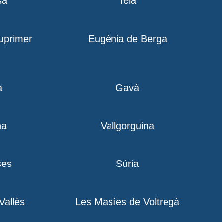
sa
Teià
iuprimer
Eugènia de Berga
a
Gavà
na
Vallgorguina
ses
Súria
 Vallès
Les Masíes de Voltregà