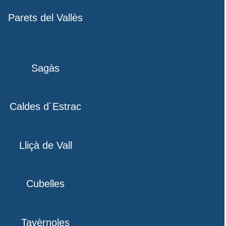
Parets del Vallès
Sagàs
Caldes d´Estrac
Lliçà de Vall
Cubelles
Tavèrnoles