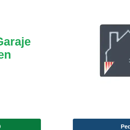
Garaje
en
Ped